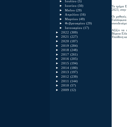
►
Ιουλίου
(5)
►
Ιουνίου
(50)
Το τμήμα Ε
2023, στην
►
Μαΐου
(29)
►
Απριλίου
(16)
Οι μαθητές
►
Μαρτίου
(49)
Γαλλόφωνα 
συνοδευόμε
►
Φεβρουαρίου
(29)
►
Ιανουαρίου
(17)
Αξίζει να
►
2022
(309)
Βόρεια Ελλ
►
Υπεύθυνη κ
2021
(227)
►
2020
(187)
►
2019
(284)
►
2018
(248)
►
2017
(261)
►
2016
(205)
►
2015
(194)
►
2014
(180)
►
2013
(197)
►
2012
(239)
►
2011
(144)
►
2010
(57)
►
2009
(12)