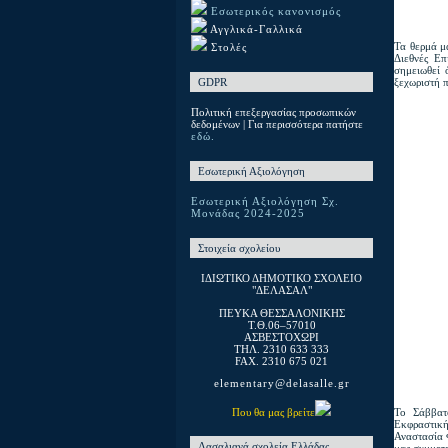
Εσωτερικός κανονισμός
Αγγλικά-Γαλλικά
Τα θερμά μ
Στολές
Διεθνές Επ
σημειωθεί 
ξεχωριστή 
GDPR
Πολιτική επεξεργασίας προσωπικών
δεδομένων | Για περισσότερα πατήστε
εδώ.
Εσωτερική Αξιολόγηση
Εσωτερική Αξιολόγηση Σχ.
Μονάδας 2024-2025
Στοιχεία σχολείου
ΙΔΙΩΤΙΚΟ ΔΗΜΟΤΙΚΟ ΣΧΟΛΕΙΟ
"ΔΕΛΑΣΑΛ"
ΠΕΥΚΑ ΘΕΣΣΑΛΟΝΙΚΗΣ
T.Θ.06–57010
ΑΣΒΕΣΤΟΧΩΡΙ
ΤΗΛ. 2310 633 333
FAX. 2310 675 021
elementary@delasalle.gr
Το Σάββατ
Που θα μας βρείτε
Εκφραστική
Αναστασία 
Λασαλιανά σχολεία Ελλάδας
μας συμμετε