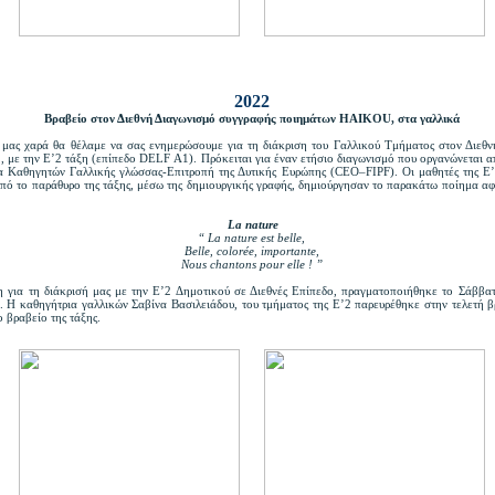
2022
Βραβείο στον Διεθνή Διαγωνισμό συγγραφής ποιημάτων HAIKOU, στα γαλλικά
μας χαρά θα θέλαμε να σας ενημερώσουμε για τη διάκριση του Γαλλικού Τμήματος στον Διεθν
, με την Ε’2 τάξη (επίπεδο DELF Α1). Πρόκειται για έναν ετήσιο διαγωνισμό που οργανώνεται α
 Καθηγητών Γαλλικής γλώσσας-Επιτροπή της Δυτικής Ευρώπης (CEO–FIPF). Οι μαθητές της Ε’
από το παράθυρο της τάξης, μέσω της δημιουργικής γραφής, δημιούργησαν το παρακάτω ποίημα α
La nature
“ La nature est belle,
Belle, colorée, importante,
Nous chantons pour elle ! ”
 για τη διάκρισή μας με την Ε’2 Δημοτικού σε Διεθνές Επίπεδο, πραγματοποιήθηκε το Σάββατ
. Η καθηγήτρια γαλλικών Σαβίνα Βασιλειάδου, του τμήματος της Ε’2 παρευρέθηκε στην τελετή 
ο βραβείο της τάξης.