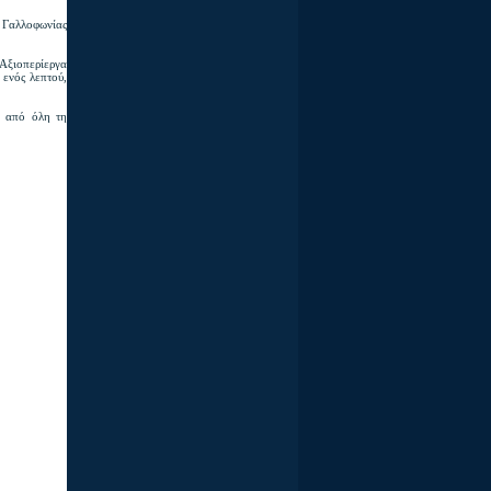
 Γαλλοφωνίας
«Αξιοπερίεργα
 ενός λεπτού,
ο από όλη τη