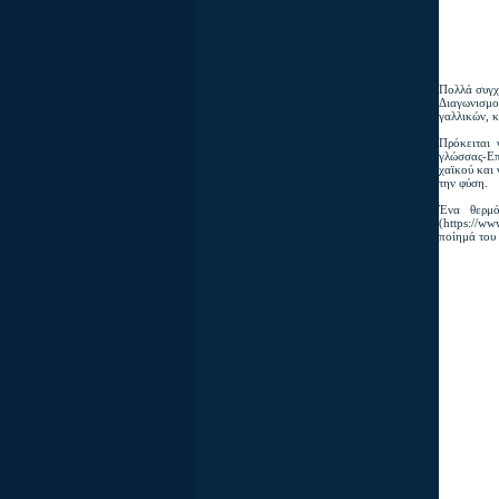
Πολλά συγχ
Διαγωνισμο
γαλλικών, 
Πρόκειται
γλώσσας-Επ
χαϊκού και 
την φύση.
Ένα θερμό
(https://ww
ποίημά του 