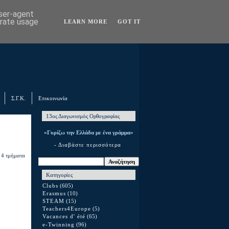
user-agent
erate usage
LEARN MORE
GOT IT
Σ.Γ.Κ.
Επικοινωνία
13ος Διαγωνισμός Ορθογραφίας
«Γυρίζω την Ελλάδα με ένα γράμμα»
- Διαβάστε περισσότερα
α 4 τμήματα
Κατηγορίες
Clubs
(605)
Erasmus
(10)
STEAM
(15)
Teachers4Europe
(5)
Vacances d' été
(65)
e-Twinning
(96)