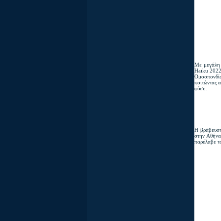
Με μεγάλη 
Haïku 2022
Ομοσπονδία
κοιτώντας 
φύση.
Η βράβευση
στην Αθήνα
παρέλαβε τ