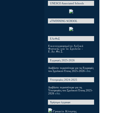
UNESCO Associated Schools
eTWINNING SCHOOL
ΕΛεΦυΣ
Εικονογραφημένο Λεξικό
Φυσικής για το Σχολείο -
Ε.Λε.Φυ.Σ.
Εγγραφές 2025-2026
Διαβάστε περισσότερα για τις Εγγραφές
του Σχολικού Έτους 2025-2026
εδώ.
Υποτροφίες 2024-2025
Διαβάστε περισσότερα για τις
Υποτροφίες του Σχολικού Έτους 2025-
2026
εδώ.
Χρήσιμα έγγραφα
Γραφείο Κίνησης