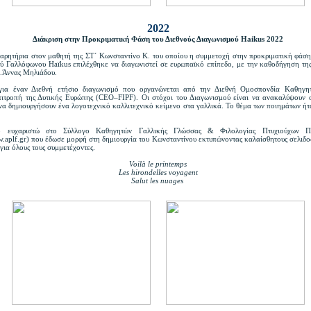
2022
Διάκριση στην Προκριματική Φάση του Διεθνούς Διαγωνισμού Haikus 2022
αρητήρια στον μαθητή της ΣΤ΄ Κωνσταντίνο Κ. του οποίου η συμμετοχή στην προκριματική φάση
ύ Γαλλόφωνου Haïkus επιλέχθηκε να διαγωνιστεί σε ευρωπαϊκό επίπεδο, με την καθοδήγηση τη
κ.Άννας Μηλιάδου.
 για έναν Διεθνή ετήσιο διαγωνισμό που οργανώνεται από την Διεθνή Ομοσπονδία Καθηγη
ιτροπή της Δυτικής Ευρώπης (CEO–FIPF). Οι στόχοι του Διαγωνισμού είναι να ανακαλύψουν ο
να δημιουργήσουν ένα λογοτεχνικό καλλιτεχνικό κείμενο στα γαλλικά. Το θέμα των ποιημάτων ήτ
 ευχαριστώ στο Σύλλογο Καθηγητών Γαλλικής Γλώσσας & Φιλολογίας Πτυχιούχων Πα
w.aplf.gr) που έδωσε μορφή στη δημιουργία του Κωνσταντίνου εκτυπώνοντας καλαίσθητους σελιδο
για όλους τους συμμετέχοντες.
Voilà le printemps
Les hirondelles voyagent
Salut les nuages