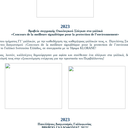
2023
Βραβείο συγγραφής Οικολογικού Σλόγκαν στα γαλλικά
«Concours de la meilleure signalétique pour la protection de l’environnement»
του τμήματος Γ1’ γαλλικών, με την καθοδήγηση της καθηγήτριας γαλλικών τους, κ. Πηνελόπης Στα
 του Διαγωνισμού «Concours de la meilleure signalétique pour la protection de l’environ
 το Γαλλικό Ινστιτούτο Ελλάδος, σε συνεργασία με το Ίδρυμα KLORANE!
μας, λοιπόν, καλλιτέχνες δημιούργησαν μια αφίσα και συνέθεσαν ένα σλόγκαν στα γαλλικά, δ
οίησή τους στην εξοικονόμηση ενέργειας για την προστασία του Περιβάλλοντος!
2023
Πανελλήνιος Διαγωνισμός Γαλλοφωνίας
ΒΡΑΒΕΙΟ ΓΑΛΛΟΦΩΝΙΑΣ 2023!