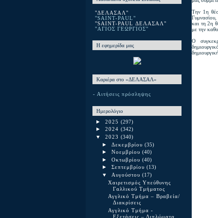
Την 1η θέσ
"ΔΕΛΑΣΑΛ"
Γυμνασίου,
"SAINT-PAUL"
και τη 2η 
"SAINT-PAUL ΔΕΛΑΣΑΛ"
με την καθ
"ΑΓΙΟΣ ΓΕΩΡΓΙΟΣ"
Ο συγκεκρ
Η εφημερίδα μας
δημιουργικ
δημιουργική
Καριέρα στο «ΔΕΛΑΣΑΛ»
- Αιτήσεις πρόσληψης
Ημερολόγιο
►
2025
(297)
►
2024
(342)
▼
2023
(340)
►
Δεκεμβρίου
(35)
►
Νοεμβρίου
(40)
►
Οκτωβρίου
(40)
►
Σεπτεμβρίου
(13)
▼
Αυγούστου
(17)
Χαιρετισμός Υπεύθυνης
Γαλλικού Τμήματος
Αγγλικό Τμήμα – Βραβεία/
Διακρίσεις
Αγγλικό Τμήμα -
Εξετάσεις – Διπλώματα