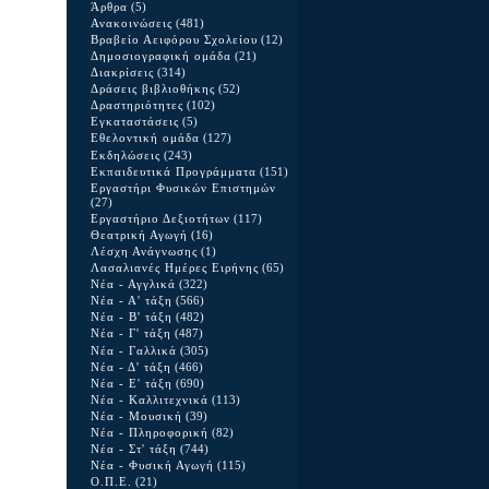
Άρθρα
(5)
Ανακοινώσεις
(481)
Βραβείο Αειφόρου Σχολείου
(12)
Δημοσιογραφική ομάδα
(21)
Διακρίσεις
(314)
Δράσεις βιβλιοθήκης
(52)
Δραστηριότητες
(102)
Εγκαταστάσεις
(5)
Εθελοντική ομάδα
(127)
Εκδηλώσεις
(243)
Εκπαιδευτικά Προγράμματα
(151)
Εργαστήρι Φυσικών Επιστημών
(27)
Εργαστήριο Δεξιοτήτων
(117)
Θεατρική Αγωγή
(16)
Λέσχη Ανάγνωσης
(1)
Λασαλιανές Ημέρες Ειρήνης
(65)
Νέα - Αγγλικά
(322)
Νέα - Α' τάξη
(566)
Νέα - Β' τάξη
(482)
Νέα - Γ' τάξη
(487)
Νέα - Γαλλικά
(305)
Νέα - Δ' τάξη
(466)
Νέα - Ε' τάξη
(690)
Νέα - Καλλιτεχνικά
(113)
Νέα - Μουσική
(39)
Νέα - Πληροφορική
(82)
Νέα - Στ' τάξη
(744)
Νέα - Φυσική Αγωγή
(115)
Ο.Π.Ε.
(21)