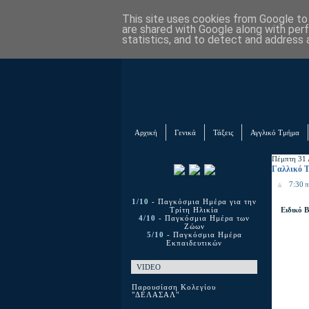
This site uses cookies from Google to d
are shared with Google along with per
statistics, and to detect and address 
Αρχική
Γενικά
Τάξεις
Αγγλικό Τμήμα
Πέμπτη 31 
Γαλλικό Τ
7:30 π
1/10
- Παγκόσμια Ημέρα για την
Ειδικό 
Τρίτη Ηλικία
4/10
- Παγκόσμια Ημέρα των
Ζώων
5/10
- Παγκόσμια Ημέρα
Εκπαιδευτικών
VIDEO
Παρουσίαση Κολεγίου
"ΔΕΛΑΣΑΛ"