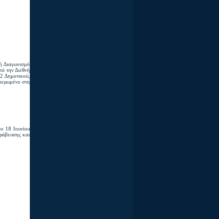
ή Διαγωνισμό
πό την Διεθνή
2 Δημοτικού,
φιερωμένο στη
ο 18 Ιουνίου
βράβευσης και