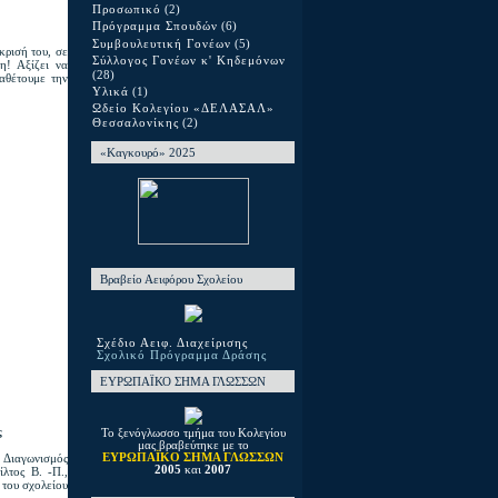
Προσωπικό
(2)
Πρόγραμμα Σπουδών
(6)
Συμβουλευτική Γονέων
(5)
κρισή του, σε
Σύλλογος Γονέων κ' Κηδεμόνων
η! Αξίζει να
(28)
ραθέτουμε την
Υλικά
(1)
Ωδείο Κολεγίου «ΔΕΛΑΣΑΛ»
Θεσσαλονίκης
(2)
«Καγκουρό» 2025
Βραβείο Αειφόρου Σχολείου
Σχέδιο Αειφ. Διαχείρισης
Σχολικό Πρόγραμμα Δράσης
ΕΥΡΩΠΑΪΚΟ ΣΗΜΑ ΓΛΩΣΣΩΝ
ς
Το ξενόγλωσσο τμήμα του Κολεγίου
μας βραβεύτηκε με το
Διαγωνισμός
ΕΥΡΩΠΑΪΚΟ ΣΗΜΑ ΓΛΩΣΣΩΝ
2005
και
2007
λτος Β. -Π.,
 του σχολείου