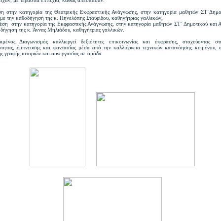
η στην κατηγορία της Θεατρικής Εκφραστικής Ανάγνωσης, στην κατηγορία μαθητών ΣΤ΄Δημο
 με την καθοδήγηση της κ. Πηνελόπης Σταυρίδου, καθηγήτριας γαλλικών,
θέση στην κατηγορία της Εκφραστικής Ανάγνωσης, στην κατηγορία μαθητών ΣΤ΄ Δημοτικού και 
οδήγηση της κ. Άννας Μηλιάδου, καθηγήτριας γαλλικών.
ιμένος Διαγωνισμός καλλιεργεί δεξιότητες επικοινωνίας και έκφρασης, στοχεύοντας σ
ότητας, έμπνευσης και φαντασίας μέσα από την καλλιέργεια τεχνικών κατανόησης κειμένου, 
ς γραφής ιστοριών και συνεργασίας σε ομάδα.