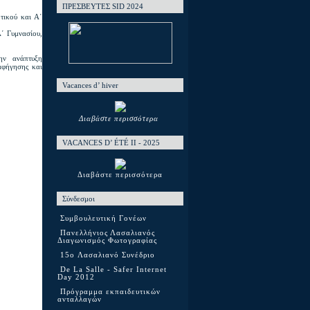
ΠΡΕΣΒΕΥΤΕΣ SID 2024
τικού και Α΄
Α΄ Γυμνασίου,
την ανάπτυξη
αφήγησης και
Vacances d’ hiver
Διαβάστε περισσότερα
VACANCES D’ ÉTÉ ΙΙ - 2025
Διαβάστε περισσότερα
Σύνδεσμοι
Συμβουλευτική Γονέων
Πανελλήνιος Λασαλιανός
Διαγωνισμός Φωτογραφίας
15o Λασαλιανό Συνέδριο
De La Salle - Safer Internet
Day 2012
Πρόγραμμα εκπαιδευτικών
ανταλλαγών