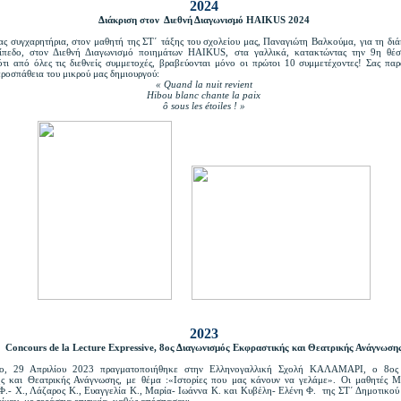
2024
Διάκριση στον Διεθνή Διαγωνισμό HAIKUS 2024
ας συγχαρητήρια, στον μαθητή της ΣΤ΄ τάξης του σχολείου μας, Παναγιώτη Βαλκούμα, για τη διά
ίπεδο, στον Διεθνή Διαγωνισμό ποιημάτων ΗΑΙΚUS, στα γαλλικά, κατακτώντας την 9η θέσ
ότι από όλες τις διεθνείς συμμετοχές, βραβεύονται μόνο οι πρώτοι 10 συμμετέχοντες! Σας πα
προσπάθεια του μικρού μας δημιουργού:
« Quand la nuit revient
Hibou blanc chante la paix
ô sous les étoiles ! »
2023
Concours de la Lecture Expressive, 8ος Διαγωνισμός Εκφραστικής και Θεατρικής Ανάγνωση
ο, 29 Απριλίου 2023 πραγματοποιήθηκε στην Ελληνογαλλική Σχολή ΚΑΛΑΜΑΡΙ, ο 8ος 
ς και Θεατρικής Ανάγνωσης, με θέμα :«Ιστορίες που μας κάνουν να γελάμε». Οι μαθητές Μί
Φ.- Χ., Λάζαρος Κ., Ευαγγελία Κ., Μαρία- Ιωάννα Κ. και Κυβέλη- Ελένη Φ. της ΣΤ΄ Δημοτικού
ίχαν, με τεράστια επιτυχία, καθώς απέσπασαν: