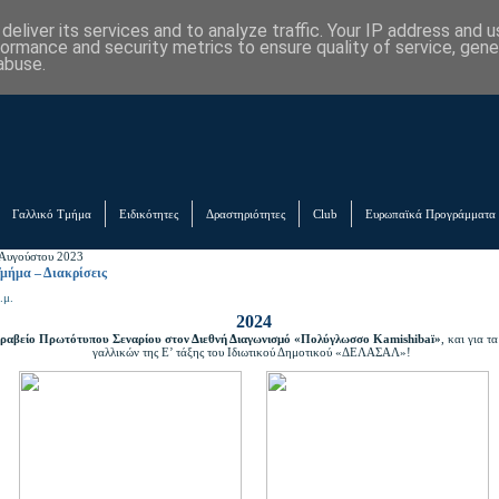
eliver its services and to analyze traffic. Your IP address and 
formance and security metrics to ensure quality of service, gen
abuse.
Γαλλικό Τμήμα
Ειδικότητες
Δραστηριότητες
Club
Ευρωπαϊκά Προγράμματα
Αυγούστου 2023
μήμα – Διακρίσεις
.μ.
2024
Βραβείο Πρωτότυπου Σεναρίου στον Διεθνή Διαγωνισμό «Πολύγλωσσο Kamishibaï»
, και για τ
γαλλικών της Ε’ τάξης του Ιδιωτικού Δημοτικού «ΔΕΛΑΣΑΛ»!