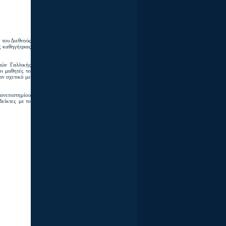
 του Διεθνούς
ς καθηγήτριας
τών Γαλλικής
ι μαθητές το
αν σχετικό με
νεπιστημίου
δείκτες με το