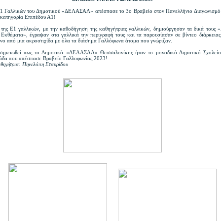
1 Γαλλικών του Δημοτικού «ΔΕΛΑΣΑΛ» απέσπασε το 3ο Βραβείο στον Πανελλήνιο Διαγωνισμό
 κατηγορία Επιπέδου Α1!
 της Ε1 γαλλικών, με την καθοδήγηση της καθηγήτριας γαλλικών, δημιούργησαν τα δικά τους 
Εκθέματα», έγραψαν στα γαλλικά την περιγραφή τους και τα παρουσίασαν σε βίντεο διάρκειας
νο από μια ακροστιχίδα με όλα τα διάσημα Γαλλόφωνα άτομα που γνώριζαν.
 σημειωθεί πως το Δημοτικό «ΔΕΛΑΣΑΛ» Θεσσαλονίκης ήταν το μοναδικό Δημοτικό Σχολεί
άδα που απέσπασε Βραβείο Γαλλοφωνίας 2023!
αθηγήτρια: Πηνελόπη Σταυρίδου