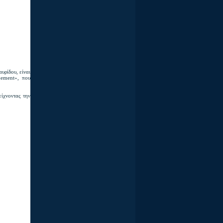
υρίδου, είναι
nement», που
είχνοντας την