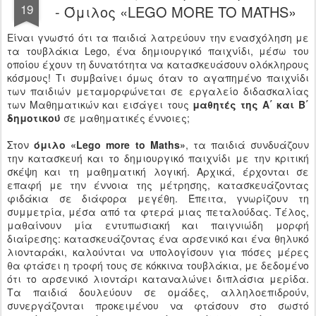
19
- Όμιλος «LEGO MORE TO MATHS»
Είναι γνωστό ότι τα παιδιά λατρεύουν την ενασχόληση με
τα τουβλάκια Lego, ένα δημιουργικό παιχνίδι, μέσω του
οποίου έχουν τη δυνατότητα να κατασκευάσουν ολόκληρους
κόσμους! Τι συμβαίνει όμως όταν το αγαπημένο παιχνίδι
των παιδιών μεταμορφώνεται σε εργαλείο διδασκαλίας
των Μαθηματικών και εισάγει τους
μαθητές της Α΄ και Β΄
δημοτικού
σε μαθηματικές έννοιες;
Στον
όμιλο «Lego more to Maths»
, τα παιδιά συνδυάζουν
την κατασκευή και το δημιουργικό παιχνίδι με την κριτική
σκέψη και τη μαθηματική λογική. Αρχικά, έρχονται σε
επαφή με την έννοια της μέτρησης, κατασκευάζοντας
φιδάκια σε διάφορα μεγέθη. Έπειτα, γνωρίζουν τη
συμμετρία, μέσα από τα φτερά μιας πεταλούδας. Τέλος,
μαθαίνουν μία εντυπωσιακή και παιγνιώδη μορφή
διαίρεσης: κατασκευάζοντας ένα αρσενικό και ένα θηλυκό
λιονταράκι, καλούνται να υπολογίσουν για πόσες μέρες
θα φτάσει η τροφή τους σε κόκκινα τουβλάκια, με δεδομένο
ότι το αρσενικό λιοντάρι καταναλώνει διπλάσια μερίδα.
Τα παιδιά δουλεύουν σε ομάδες, αλληλοεπιδρούν,
συνεργάζονται προκειμένου να φτάσουν στο σωστό