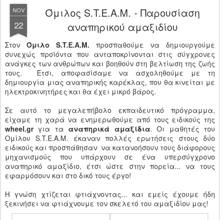
Όμιλος S.T.E.A.M. - Παρουσίαση
NOV
22
αναπηρικού αμαξιδίου
Στον
Όμιλο S.T.E.A.M.
προσπαθούμε να δημιουργούμε
συνεχώς προϊόντα που ανταποκρίνονται στις σύγχρονες
ανάγκες των ανθρώπων και βοηθούν στη βελτίωση της ζωής
τους. Έτσι, αποφασίσαμε να ασχοληθούμε με τη
δημιουργία μιας αναπηρικής καρέκλας, που θα κινείται με
ηλεκτροκινητήρες και θα έχει μικρό βάρος.
Σε αυτό το μεγαλεπήβολο εκπαιδευτικό πρόγραμμα,
είχαμε τη χαρά να ενημερωθούμε από τους ειδικούς της
wheel.gr
για τα
αναπηρικά αμαξίδια
. Οι μαθητές του
Ομίλου S.T.E.A.M. έκαναν πολλές ερωτήσεις στους δύο
ειδικούς και προσπάθησαν να κατανοήσουν τους διάφορους
μηχανισμούς που υπάρχουν σε ένα υπερσύγχρονο
αναπηρικό αμαξίδιο, έτσι ώστε στην πορεία... να τους
εφαρμόσουν και στο δικό τους έργο!
Η γνώση χτίζεται φτιάχνοντας... και εμείς έχουμε ήδη
ξεκινήσει να φτιάχνουμε τον σκελετό του αμαξιδίου μας!