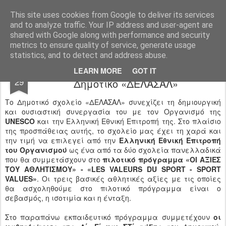
Ιδιωτικό Δημοτικό Σχολείο "Ι.Μ.ΔΕΛΑΣΑΛ"
This site uses cookies from Google to deliver its services
and to analyze traffic. Your IP address and user-agent are
shared with Google along with performance and security
metrics to ensure quality of service, generate usage
statistics, and to detect and address abuse.
Πιλοτικό πρόγραμμα UNESCO στο
NOV
LEARN MORE
GOT IT
29
Δημοτικό «ΔΕΛΑΣΑΛ»
Το Δημοτικό σχολείο «ΔΕΛΑΣΑΛ» συνεχίζει τη δημιουργική
και ουσιαστική συνεργασία του με τον Οργανισμό της
UNESCO
και την Eλληνική Εθνική Eπιτροπή της. Στο πλαίσιο
της προσπάθειας αυτής, το σχολείο μας έχει τη χαρά και
την τιμή να επιλεγεί από την
Ελληνική Εθνική Επιτροπή
του Οργανισμού
ως ένα από τα δύο σχολεία πανελλαδικά
που θα συμμετάσχουν στο
πιλοτικό πρόγραμμα «ΟΙ ΑΞΙΕΣ
ΤΟΥ ΑΘΛΗΤΙΣΜΟΥ» - «LES VALEURS DU SPORT - SPORT
VALUES»
. Οι τρεις βασικές αθλητικές αξίες με τις οποίες
θα ασχοληθούμε στο πιλοτικό πρόγραμμα είναι ο
σεβασμός, η ισοτιμία και η ένταξη.
Στο παραπάνω εκπαιδευτικό πρόγραμμα συμμετέχουν
οι