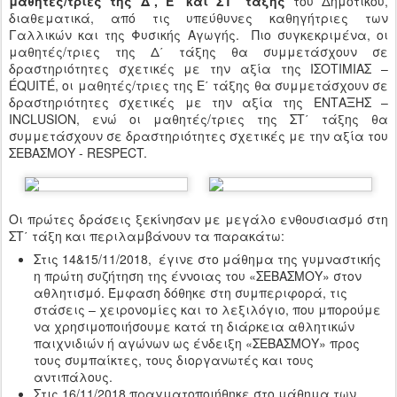
μαθητές/τριες της Δ΄, Ε΄ και ΣΤ΄ τάξης
του Δημοτικού,
διαθεματικά, από τις υπεύθυνες καθηγήτριες των
Γαλλικών και της Φυσικής Αγωγής. Πιο συγκεκριμένα, οι
μαθητές/τριες της Δ΄ τάξης θα συμμετάσχουν σε
δραστηριότητες σχετικές με την αξία της ΙΣΟΤΙΜΙΑΣ –
ÉQUITÉ, οι μαθητές/τριες της Ε΄ τάξης θα συμμετάσχουν σε
δραστηριότητες σχετικές με την αξία της ΕΝΤΑΞΗΣ –
INCLUSION, ενώ οι μαθητές/τριες της ΣΤ΄ τάξης θα
συμμετάσχουν σε δραστηριότητες σχετικές με την αξία του
ΣΕΒΑΣΜΟΥ - RESPECT.
Οι πρώτες δράσεις ξεκίνησαν με μεγάλο ενθουσιασμό στη
ΣΤ΄ τάξη και περιλαμβάνουν τα παρακάτω:
Στις 14&15/11/2018, έγινε στο μάθημα της γυμναστικής
η πρώτη συζήτηση της έννοιας του «ΣΕΒΑΣΜΟΥ» στον
αθλητισμό. Έμφαση δόθηκε στη συμπεριφορά, τις
στάσεις – χειρονομίες και το λεξιλόγιο, που μπορούμε
να χρησιμοποιήσουμε κατά τη διάρκεια αθλητικών
παιχνιδιών ή αγώνων ως ένδειξη «ΣΕΒΑΣΜΟΥ» προς
τους συμπαίκτες, τους διοργανωτές και τους
αντιπάλους.
Στις 16/11/2018 πραγματοποιήθηκε στο μάθημα των