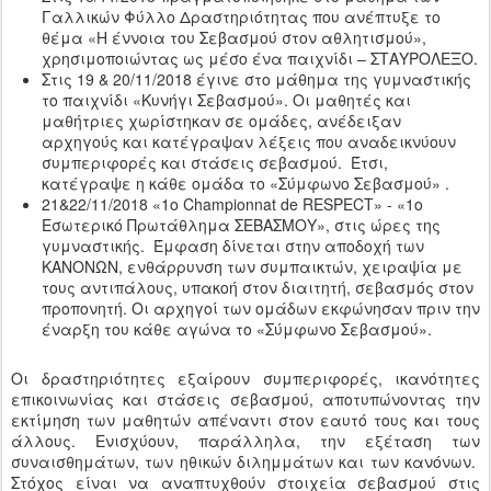
Γαλλικών Φύλλο Δραστηριότητας που ανέπτυξε το
θέμα «Η έννοια του Σεβασμού στον αθλητισμού»,
χρησιμοποιώντας ως μέσο ένα παιχνίδι – ΣΤΑΥΡΟΛΕΞΟ.
Στις 19 & 20/11/2018 έγινε στο μάθημα της γυμναστικής
το παιχνίδι «Κυνήγι Σεβασμού». Οι μαθητές και
μαθήτριες χωρίστηκαν σε ομάδες, ανέδειξαν
αρχηγούς και κατέγραψαν λέξεις που αναδεικνύουν
συμπεριφορές και στάσεις σεβασμού. Έτσι,
κατέγραψε η κάθε ομάδα το «Σύμφωνο Σεβασμού» .
21&22/11/2018 «1ο Championnat de RESPECT» - «1ο
Εσωτερικό Πρωτάθλημα ΣΕΒΑΣΜΟΥ», στις ώρες της
γυμναστικής. Έμφαση δίνεται στην αποδοχή των
ΚΑΝΟΝΩΝ, ενθάρρυνση των συμπαικτών, χειραψία με
τους αντιπάλους, υπακοή στον διαιτητή, σεβασμός στον
προπονητή. Οι αρχηγοί των ομάδων εκφώνησαν πριν την
έναρξη του κάθε αγώνα το «Σύμφωνο Σεβασμού».
Οι δραστηριότητες εξαίρουν συμπεριφορές, ικανότητες
επικοινωνίας και στάσεις σεβασμού, αποτυπώνοντας την
εκτίμηση των μαθητών απέναντι στον εαυτό τους και τους
άλλους. Ενισχύουν, παράλληλα, την εξέταση των
συναισθημάτων, των ηθικών διλημμάτων και των κανόνων.
Στόχος είναι να αναπτυχθούν στοιχεία σεβασμού στις