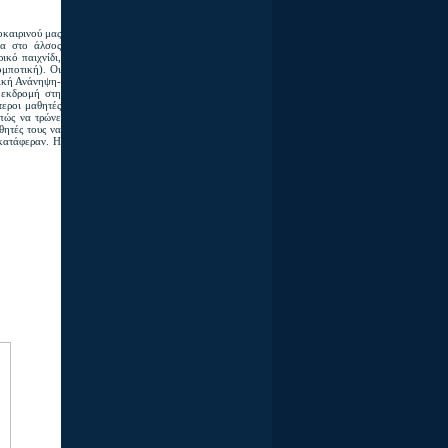
οκαιρινού μας
ία στο άλσος
κό παιχνίδι,
ομποτική). Οι
ική Ανάνηψη-
 εκδρομή στη
τεροι μαθητές
 πώς να τρώνε
θητές τους να
κατάφεραν. Η