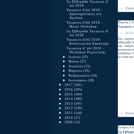
3η Εβδομάδα Vacances d’
été 2018
Ετικέ
Vacances d'été 2018 –
Δραστηριότητες στα
Αγγλικά
Πέμπτη 5 Ι
Vacances d'été 2018 –
Vacances 
Music Workshop
2η Εβδομάδα Vacances d’
11:15 
été 2018
Στο εργαστ
Vacances d'ètè 2018-
εβδομάδα δ
Καλλιτεχνικό Εργαστήρι
και παίξα
Vacances d’ été 2018 –
μουσικοκιν
Workshop Ρομποτικής
χορέψαμε τ
με κέφι και
►
Ιουνίου
(37)
►
Μαΐου
(27)
►
Απριλίου
(15)
►
Μαρτίου
(33)
►
Φεβρουαρίου
(19)
►
Ιανουαρίου
(28)
►
2017
(261)
►
2016
(205)
►
2015
(194)
►
2014
(180)
►
2013
(197)
►
2012
(239)
►
Ετικέ
2011
(144)
►
2010
(57)
►
2009
(12)
Τετάρτη 4 
2η Εβδομά