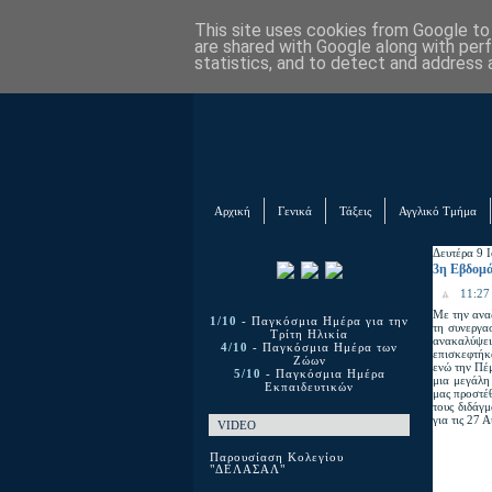
This site uses cookies from Google to d
are shared with Google along with per
statistics, and to detect and address 
Αρχική
Γενικά
Τάξεις
Αγγλικό Τμήμα
Δευτέρα 9 
3η Εβδομά
11:27 
Με την ανα
1/10
- Παγκόσμια Ημέρα για την
τη συνεργα
Τρίτη Ηλικία
ανακαλύψει
4/10
- Παγκόσμια Ημέρα των
επισκεφτήκ
Ζώων
ενώ την Πέμ
5/10
- Παγκόσμια Ημέρα
μια μεγάλη
Εκπαιδευτικών
μας προστέθ
τους διδάγ
για τις 27 
VIDEO
Παρουσίαση Κολεγίου
"ΔΕΛΑΣΑΛ"