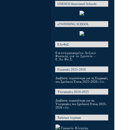
UNESCO Associated Schools
eTWINNING SCHOOL
ΕΛεΦυΣ
Εικονογραφημένο Λεξικό
Φυσικής για το Σχολείο -
Ε.Λε.Φυ.Σ.
Εγγραφές 2025-2026
Διαβάστε περισσότερα για τις Εγγραφές
του Σχολικού Έτους 2025-2026
εδώ.
Υποτροφίες 2024-2025
Διαβάστε περισσότερα για τις
Υποτροφίες του Σχολικού Έτους 2025-
2026
εδώ.
Χρήσιμα έγγραφα
Γραφείο Κίνησης