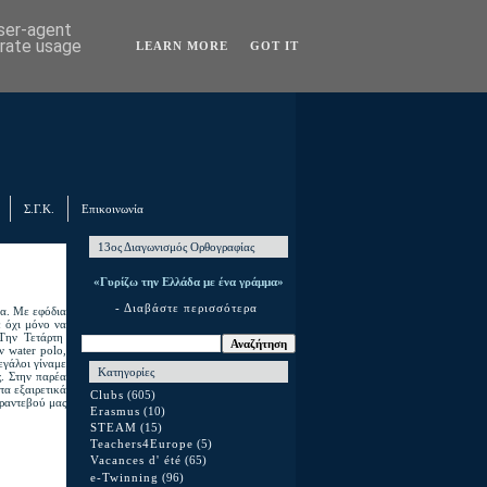
user-agent
erate usage
LEARN MORE
GOT IT
Σ.Γ.Κ.
Επικοινωνία
13ος Διαγωνισμός Ορθογραφίας
«Γυρίζω την Ελλάδα με ένα γράμμα»
- Διαβάστε περισσότερα
δα. Με εφόδια
ε όχι μόνο να
 Την Τετάρτη
ν water polo,
εγάλοι γίναμε
Κατηγορίες
ς. Στην παρέα
τα εξαιρετικά
Clubs
(605)
ραντεβού μας
Erasmus
(10)
STEAM
(15)
Teachers4Europe
(5)
Vacances d' été
(65)
e-Twinning
(96)