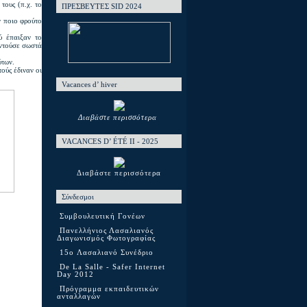
τους (π.χ. το
ΠΡΕΣΒΕΥΤΕΣ SID 2024
ν ποιο φρούτο
ύ έπαιξαν το
παντούσε σωστά
ύτων.
ούς έδιναν οι
Vacances d’ hiver
Διαβάστε περισσότερα
VACANCES D’ ÉTÉ ΙΙ - 2025
Διαβάστε περισσότερα
Σύνδεσμοι
Συμβουλευτική Γονέων
Πανελλήνιος Λασαλιανός
Διαγωνισμός Φωτογραφίας
15o Λασαλιανό Συνέδριο
De La Salle - Safer Internet
Day 2012
Πρόγραμμα εκπαιδευτικών
ανταλλαγών