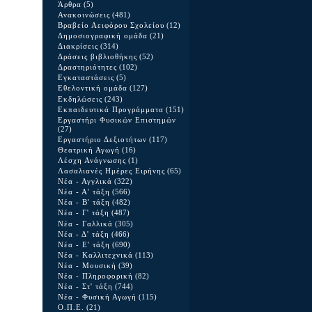
Άρθρα
(5)
Ανακοινώσεις
(481)
Βραβείο Αειφόρου Σχολείου
(12)
Δημοσιογραφική ομάδα
(21)
Διακρίσεις
(314)
Δράσεις βιβλιοθήκης
(52)
Δραστηριότητες
(102)
Εγκαταστάσεις
(5)
Εθελοντική ομάδα
(127)
Εκδηλώσεις
(243)
Εκπαιδευτικά Προγράμματα
(151)
Εργαστήρι Φυσικών Επιστημών
(27)
Εργαστήριο Δεξιοτήτων
(117)
Θεατρική Αγωγή
(16)
Λέσχη Ανάγνωσης
(1)
Λασαλιανές Ημέρες Ειρήνης
(65)
Νέα - Αγγλικά
(322)
Νέα - Α' τάξη
(566)
Νέα - Β' τάξη
(482)
Νέα - Γ' τάξη
(487)
Νέα - Γαλλικά
(305)
Νέα - Δ' τάξη
(466)
Νέα - Ε' τάξη
(690)
Νέα - Καλλιτεχνικά
(113)
Νέα - Μουσική
(39)
Νέα - Πληροφορική
(82)
Νέα - Στ' τάξη
(744)
Νέα - Φυσική Αγωγή
(115)
Ο.Π.Ε.
(21)