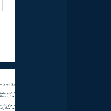
ν με τον ίδιο
 θαλασσινό ή
λαινες, ήταν
ατικός χάρτης
λλού; Μέσα σε