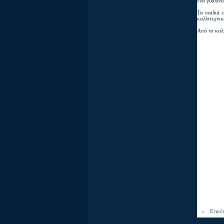
ένα γυάλιν
Τα παιδιά 
καλλιτεχνικ
Από το καλ
Ετικέ