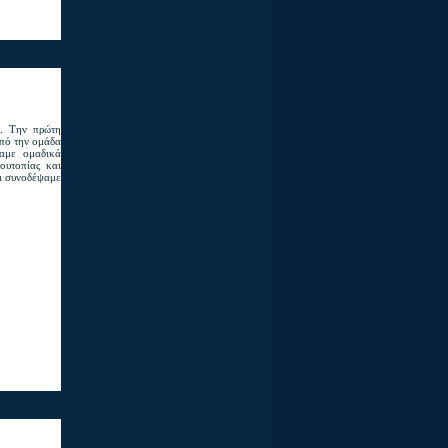
ς. Την πρώτη
από την ομάδα
αμε ομαδικά
ουτοπίας και
αι συνοδέψαμε