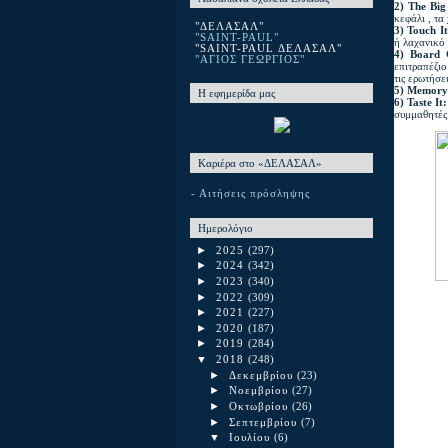
2) The Big
κεφάλι , τα
"ΔΕΛΑΣΑΛ"
3) Touch I
"SAINT-PAUL"
ή λαχανικό 
"SAINT-PAUL ΔΕΛΑΣΑΛ"
4) Board 
"ΑΓΙΟΣ ΓΕΩΡΓΙΟΣ"
επιτραπέζιο
τις ερωτήσε
5) Memor
Η εφημερίδα μας
6) Taste It
συμμαθητές
Καριέρα στο «ΔΕΛΑΣΑΛ»
- Αιτήσεις πρόσληψης
Ημερολόγιο
►
2025
(297)
►
2024
(342)
►
2023
(340)
►
2022
(309)
►
2021
(227)
►
2020
(187)
►
2019
(284)
▼
2018
(248)
►
Δεκεμβρίου
(23)
►
Νοεμβρίου
(27)
►
Οκτωβρίου
(26)
►
Σεπτεμβρίου
(7)
▼
Ιουλίου
(6)