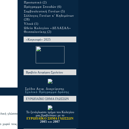
Προσωπικό
(2)
Πρόγραμμα Σπουδών
(6)
Συμβουλευτική Γονέων
(5)
Σύλλογος Γονέων κ' Κηδεμόνων
(28)
Υλικά
(1)
Ωδείο Κολεγίου «ΔΕΛΑΣΑΛ»
Θεσσαλονίκης
(2)
«Καγκουρό» 2025
Βραβείο Αειφόρου Σχολείου
Σχέδιο Αειφ. Διαχείρισης
Σχολικό Πρόγραμμα Δράσης
ΕΥΡΩΠΑΪΚΟ ΣΗΜΑ ΓΛΩΣΣΩΝ
Το ξενόγλωσσο τμήμα του Κολεγίου
γγλική γλώσσα
μας βραβεύτηκε με το
ΕΥΡΩΠΑΪΚΟ ΣΗΜΑ ΓΛΩΣΣΩΝ
2005
και
2007
ο χωριό τους.