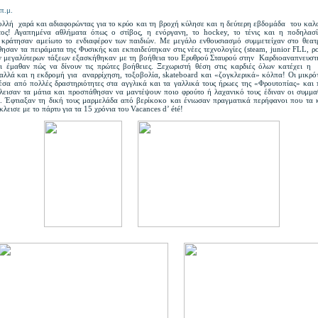
π.μ.
ολλή χαρά και αδιαφορώντας για το κρύο και τη βροχή κύλησε και η δεύτερη εβδομάδα του καλ
ος! Αγαπημένα αθλήματα όπως ο στίβος, η ενόργανη, το hockey, το τένις και η ποδηλασ
άτησαν αμείωτο το ενδιαφέρον των παιδιών. Με μεγάλο ενθουσιασμό συμμετείχαν στο θεατρι
ησαν τα πειράματα της Φυσικής και εκπαιδεύτηκαν στις νέες τεχνολογίες (steam, junior FLL, ρ
ν μεγαλύτερων τάξεων εξασκήθηκαν με τη βοήθεια του Ερυθρού Σταυρού στην Καρδιοαναπνευστ
έμαθαν πώς να δίνουν τις πρώτες βοήθειες. Ξεχωριστή θέση στις καρδιές όλων κατέχει η
 αλλά και η εκδρομή για αναρρίχηση, τοξοβολία, skateboard και «ζογκλερικά» κόλπα! Οι μικρό
έσα από πολλές δραστηριότητες στα αγγλικά και τα γαλλικά τους ήρωες της «Φρουτοπίας» και
κλεισαν τα μάτια και προσπάθησαν να μαντέψουν ποιο φρούτο ή λαχανικό τους έδιναν οι συμμα
. Έφτιαξαν τη δική τους μαρμελάδα από βερίκοκο και ένιωσαν πραγματικά περήφανοι που τα 
λεισε με το πάρτυ για τα 15 χρόνια του Vacances d’ été!