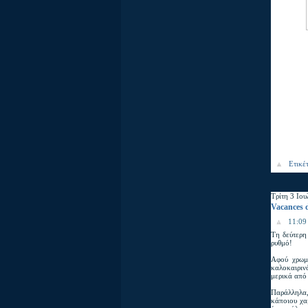
Ετικέ
Τρίτη 3 Ιου
Vacances 
11:09 
Τη δεύτερη 
ρυθμό!
Αφού χρωμα
καλοκαιριν
μερικά από
Παράλληλα,
κάποιου χα