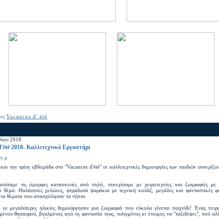
τες
Vacances d' été
λίου 2018
d'ètè 2018- Καλλιτεχνικό Εργαστήρι
π.μ.
και την τρίτη εβδομάδα στο "Vacances d'ètè" οι καλλιτεχνικές δημιουργίες των παιδιών συνεχίζου
τίσαμε τις όμορφες κατασκευές από πηλό, συνεχίσαμε με χειροτεχνίες και ζωγραφιές με
ό θέμα. Θαλάσσιες χελώνες, ψηφιδωτά ψαράκια με τεχνική κολάζ, μεγάλες και φανταστικές φά
 τα θέματα που απασχόλησαν τα νήπια.
 οι μεγαλύτερες ηλικίες δημιούργησαν μια ζωγραφιά που εύκολα γίνεται παιχνίδι! Ένας πειρ
μένου θησαυρού, βγαλμένος από τη φαντασία τους, τυλιγμένος κι έτοιμος να "ταξιδέψει", πού α