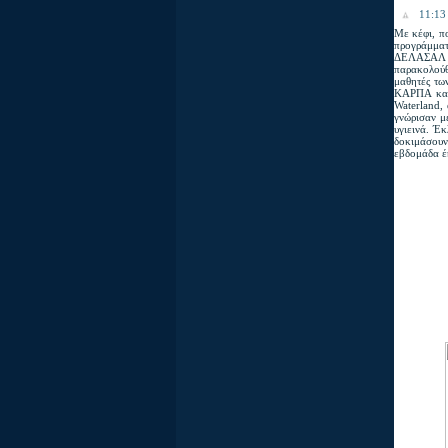
11:13 
Με κέφι, π
προγράμματ
ΔΕΛΑΣΑΛ κρ
παρακολούθ
μαθητές τω
ΚΑΡΠΑ και 
Waterland,
γνώρισαν μ
υγιεινά. Έ
δοκιμάσουν
εβδομάδα έκ