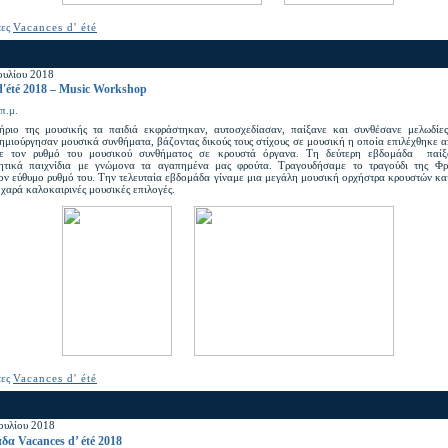
τες
Vacances d' été
ουλίου 2018
d'été 2018 – Music Workshop
π.μ.
ήριο της μουσικής τα παιδιά εκφράστηκαν, αυτοσχεδίασαν, παίξανε και συνθέσανε μελωδίε
ημιούργησαν μουσικά συνθήματα, βάζοντας δικούς τους στίχους σε μουσική η οποία επιλέχθηκε 
νε τον ρυθμό του μουσικού συνθήματος σε κρουστά όργανα. Τη δεύτερη εβδομάδα παίξ
ητικά παιχνίδια με γνώμονα τα αγαπημένα μας φρούτα. Τραγουδήσαμε το τραγούδι της Φρ
ον εύθυμο ρυθμό του. Την τελευταία εβδομάδα γίναμε μια μεγάλη μουσική ορχήστρα κρουστών κ
 χαρά καλοκαιρινές μουσικές επιλογές.
τες
Vacances d' été
Ιουλίου 2018
δα Vacances d’ été 2018