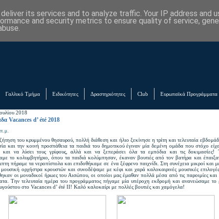
eliver its services and to analyze traffic. Your IP address and 
formance and security metrics to ensure quality of service, gen
abuse.
Γαλλικό Τμήμα
Ειδικότητες
Δραστηριότητες
Club
Ευρωπαϊκά Προγράμματα
Ιουλίου 2018
δα Vacances d’ été 2018
π.μ.
ζήτηση του κρυμμένου θησαυρού, πολλή διάθεση και ήλιο ξεκίνησε η τρίτη και τελευταία εβδομά
σία και την κοινή προσπάθεια τα παιδιά του δημοτικού έγιναν μία δεμένη ομάδα που στόχο είχ
 και να λύσει τους γρίφους, αλλά και να ξεπεράσει όλα τα εμπόδια και τις δοκιμασίες!
αμε το κολυμβητήριο, όπου τα παιδιά κολύμπησαν, έκαναν βουτιές από τον βατήρα και έπαιξα
πτη πήραμε τα νεροπίστολα και επιδοθήκαμε σε ένα ξέφρενο παιχνίδι. Στη συνέχεια μικροί και μ
 μουσική ορχήστρα κρουστών και συνοδέψαμε με κέφι και χαρά καλοκαιρινές μουσικές επιλογέ
ηκαν οι μοναδικοί ήρωες του Αισώπου, οι οποίοι μας έμαθαν πολλά μέσα από τις παροιμίες και 
ματα. Την τελευταία ημέρα του προγράμματος πήγαμε μία υπέροχη εκδρομή και ανανεώσαμε το 
Αυγούστου στο Vacances d’ été ΙΙ! Καλό καλοκαίρι με πολλές βουτιές και χαμόγελα!