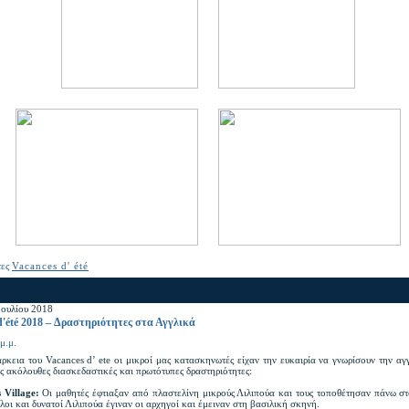
τες
Vacances d' été
Ιουλίου 2018
d'été 2018 – Δραστηριότητες στα Αγγλικά
μ.μ.
άρκεια του Vacances d’ ete οι μικροί μας κατασκηνωτές είχαν την ευκαιρία να γνωρίσουν την α
ς ακόλουθες διασκεδαστικές και πρωτότυπες δραστηριότητες:
s Village:
Οι μαθητές έφτιαξαν από πλαστελίνη μικρούς Λιλιπούα και τους τοποθέτησαν πάνω στ
λοι και δυνατοί Λιλιπούα έγιναν οι αρχηγοί και έμειναν στη βασιλική σκηνή.