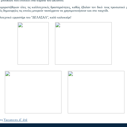
ο μπουκάλι που επιπλέει στα κύματα του ωκεανού.
ευχαριστήθηκαν όλες τις καλλιτεχνικές δραστηριότητες, καθώς έβαλαν τον δικό τους προσωπικό
ές δημιουργίες τις οποίες μπορούν ταυτόχρονα να χρησιμοποιήσουν και στο παιχνίδι.
λιτεχνικό εργαστήρι του "ΔΕΛΑΣΑΛ", καλό καλοκαίρι!
τες
Vacances d' été