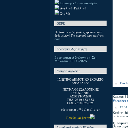
Εσωτερικός κανονισμός
Αγγλικά-Γαλλικά
Στολές
GDPR
Πολιτική επεξεργασίας προσωπικών
δεδομένων | Για περισσότερα πατήστε
εδώ.
Εσωτερική Αξιολόγηση
Εσωτερική Αξιολόγηση Σχ.
Μονάδας 2024-2025
Στοιχεία σχολείου
ΙΔΙΩΤΙΚΟ ΔΗΜΟΤΙΚΟ ΣΧΟΛΕΙΟ
"ΔΕΛΑΣΑΛ"
Ετικέ
ΠΕΥΚΑ ΘΕΣΣΑΛΟΝΙΚΗΣ
T.Θ.06–57010
ΑΣΒΕΣΤΟΧΩΡΙ
Κυριακή 8 
ΤΗΛ. 2310 633 333
Vacances 
FAX. 2310 675 021
12:51 
elementary@delasalle.gr
Κατά τη δι
μέσα από τι
Που θα μας βρείτε
1) Lilipua'
Οι πιο μεγά
Λασαλιανά σχολεία Ελλάδας