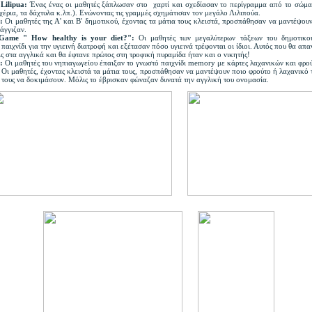
 Lilipua:
Ένας ένας οι μαθητές ξάπλωσαν στο χαρτί και σχεδίασαν το περίγραμμα από το σώμα 
 χέρια, τα δάχτυλα κ.λπ.). Ενώνοντας τις γραμμές σχημάτισαν τον μεγάλο Λιλιπούα.
t:
Οι μαθητές της Α' και Β' δημοτικού, έχοντας τα μάτια τους κλειστά, προσπάθησαν να μαντέψου
άγγιζαν.
Game " How healthy is your diet?":
Οι μαθητές των μεγαλύτερων τάξεων του δημοτικο
 παιχνίδι για την υγιεινή διατροφή και εξέτασαν πόσο υγιεινά τρέφονται οι ίδιοι. Αυτός που θα α
ις στα αγγλικά και θα έφτανε πρώτος στη τροφική πυραμίδα ήταν και ο νικητής!
y:
Οι μαθητές του νηπιαγωγείου έπαιξαν το γνωστό παιχνίδι memory με κάρτες λαχανικών και φρο
:
Οι μαθητές, έχοντας κλειστά τα μάτια τους, προσπάθησαν να μαντέψουν ποιο φρούτο ή λαχανικό τ
 τους να δοκιμάσουν. Μόλις το έβρισκαν φώναζαν δυνατά την αγγλική του ονομασία.