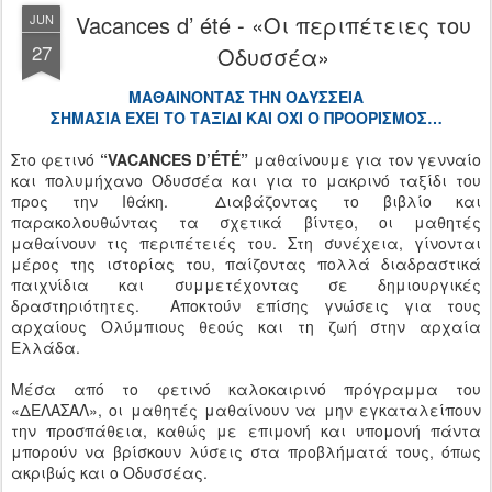
Vacances d’ été - «Οι περιπέτειες του
JUN
27
Οδυσσέα»
ΜΑΘΑΙΝΟΝΤΑΣ ΤΗΝ ΟΔΥΣΣΕΙΑ
ΣΗΜΑΣΙΑ ΕΧΕΙ ΤΟ ΤΑΞΙΔΙ ΚΑΙ ΟΧΙ Ο ΠΡΟΟΡΙΣΜΟΣ…
Στο φετινό
“VACANCES D’ÉTÉ”
μαθαίνουμε για τον γενναίο
και πολυμήχανο Οδυσσέα και για το μακρινό ταξίδι του
προς την Ιθάκη. Διαβάζοντας το βιβλίο και
παρακολουθώντας τα σχετικά βίντεο, οι μαθητές
μαθαίνουν τις περιπέτειές του. Στη συνέχεια, γίνονται
μέρος της ιστορίας του, παίζοντας πολλά διαδραστικά
παιχνίδια και συμμετέχοντας σε δημιουργικές
δραστηριότητες. Αποκτούν επίσης γνώσεις για τους
αρχαίους Ολύμπιους θεούς και τη ζωή στην αρχαία
Ελλάδα.
Μέσα από το φετινό καλοκαιρινό πρόγραμμα του
«ΔΕΛΑΣΑΛ», οι μαθητές μαθαίνουν να μην εγκαταλείπουν
την προσπάθεια, καθώς με επιμονή και υπομονή πάντα
μπορούν να βρίσκουν λύσεις στα προβλήματά τους, όπως
ακριβώς και ο Οδυσσέας.