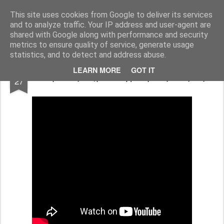
Ιδιωτικό Δημοτικό Σχολείο "Ι.Μ.ΔΕΛΑΣΑΛ"
This site uses cookies from Google to deliver its services
and to analyze traffic. Your IP address and user-agent are
shared with Google along with performance and security
metrics to ensure quality of service, generate usage
statistics, and to detect and address abuse.
JUN
LEARN MORE
GOT IT
Όμιλος Δημοσιογραφίας - Αξίες
27