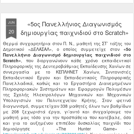
«5ος Πανελλήνιος Διαγωνισμός
JUN
20
δημιουργίας παιχνιδιού στο Scratch»
Θερμά συγχαρητήρια στον Π. Ν., μαθητή της ΣΤ’ τάξης του
Δημοτικού «ΔΕΛΑΣΑΛ», ο οποίος συμμετείχε στον
«5ο
Πανελλήνιο Διαγωνισμό δημιουργίας παιχνιδιού στο
Scratch»
, που διοργανώνουν κάθε χρόνο εκπαιδευτικοί
Πληροφορικής της Δευτεροβάθμιας Εκπαίδευσης Χανίων σε
συνεργασία με το ΚΕΠΛΗΝΕΤ Χανίων, Συντονιστές
Εκπαιδευτικού Έργου και Εκπαιδευτικούς Πληροφορικής
Πανελλαδικά, καθώς και το Εργαστήριο Διανεμημένων
Πληροφοριακών Συστημάτων και Εφαρμογών Πολυμέσων
της Σχολής Ηλεκτρολόγων Μηχανικών και Μηχανικών
Υπολογιστών του Πολυτεχνείου Κρήτης. Στον φετινό
διαγωνισμό, συμμετείχαν 338 μαθητές όλων των βαθμίδων
με 208 ξεχωριστά έργα, γι’αυτό και συγχαίρουμε τον
μαθητή μας τόσο για την προσπάθεια που κατέβαλε, όσο
και για το αυξημένου επιπέδου δυσκολίας παιχνίδι που
δημιούργησε ( «The Hunter Game» -