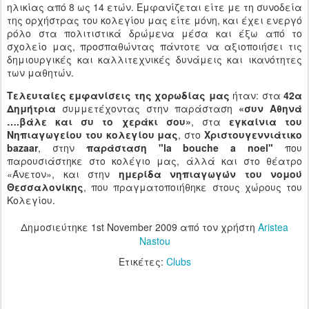
ηλικίας από 8 ως 14 ετών. Εμφανίζεται είτε με τη συνοδεία
της ορχήστρας του κολεγίου μας είτε μόνη, και έχει ενεργό
ρόλο στα πολιτιστικά δρώμενα μέσα και έξω από το
σχολείο μας, προσπαθώντας πάντοτε να αξιοποιήσει τις
δημιουργικές και καλλιτεχνικές δυνάμεις και ικανότητες
των μαθητών.
Τελευταίες εμφανίσεις της χορωδίας μας
ήταν: στα
42α
Δημήτρια
συμμετέχοντας στην παράσταση
«συν Αθηνά
….βάλε και συ το χεράκι σου»
, στα
εγκαίνια του
Νηπιαγωγείου του κολεγίου μας
, στο
Χριστουγεννιάτικο
bazaar
, στην
παράσταση "la bouche a noel"
που
παρουσιάστηκε στο κολέγιο μας, άλλά και στο θέατρο
«Άνετον», και στην
ημερίδα νηπιαγωγών του νομού
Θεσσαλονίκης
, που πραγματοποιήθηκε στους χώρους του
Κολεγίου.
Δημοσιεύτηκε
1st November 2009
από τον χρήστη
Aristea
Nastou
Ετικέτες:
Clubs