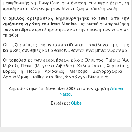
μακεδονικής γη. Γνωρίζουν την ένταση, την περιπέτεια, τη
δράση και τη συγκίνηση που δίνει η ζωή μέσα στη φύση.
Ο
όμιλος ορειβασίας δημιουργήθηκε το 1991 από την
αμέριστη αγάπη του frére Nicolas
, με σκοπό την προώθηση
των υπαίθριων δραστηριοτήτων και την επαφή των νέων με
τη φύση.
Οι εξορμήσεις προγραμματίζονται ανάλογα με τις
καιρικές συνθήκες και ανακοινώνονται ένα μήνα νωρίτερα.
Οι τοποθεσίες των εξορμήσεων είναι: Όλυμπος, Πιέρια (Αν.
Μηλιά), Πάικο (Μεγάλα Λιβάδια), Χολομώντας, Χορτιάτης,
Βόρας ή Πόζαρ Αριδαίας, Μέτσοβο, Ζαγοροχώρια –
Δρακολίμνη – rafting στο Βίκο, Φαράγγγι Βίκου, κ.ά.
Δημοσιεύτηκε
1st November 2009
από τον χρήστη
Aristea
Nastou
Ετικέτες:
Clubs