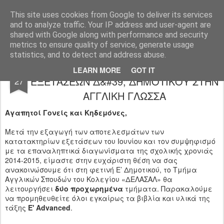
Ιδιωτικό Δημοτικό Σχολείο "Ι.Μ.ΔΕΛΑΣΑΛ"
This site uses cookies from Google to deliver its services
and to analyze traffic. Your IP address and user-agent are
shared with Google along with performance and security
metrics to ensure quality of service, generate usage
statistics, and to detect and address abuse.
ΑΠΟΤΕΛΕΣΜΑΤΑ ΚΑΤΑΤΑΚΤΗΡΙΩΝ
AUG
LEARN MORE
GOT IT
ΕΞΕΤΑΣΕΩΝ Δ&#39; ΔΗΜΟΤΙΚΟΥ ΣΤΗΝ
27
ΑΓΓΛΙΚΗ ΓΛΩΣΣΑ
Αγαπητοί Γονείς και Κηδεμόνες,
Μετά την εξαγωγή των αποτελεσμάτων των
κατατακτηρίων εξετάσεων του Ιουνίου και τον συμψηφισμό
με τα επαναληπτικά διαγωνίσματα της σχολικής χρονιάς
2014-2015, είμαστε στην ευχάριστη θέση να σας
ανακοινώσουμε ότι στη φετινή Ε’ Δημοτικού, το Τμήμα
Αγγλικών Σπουδών του Κολεγίου «ΔΕΛΑΣΑΛ» θα
λειτουργήσει
δύο
προχωρημένα
τμήματα. Παρακαλούμε
να προμηθευθείτε όλοι εγκαίρως τα βιβλία και υλικά της
τάξης
Ε' Advanced
.