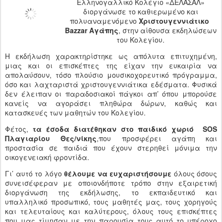
Ελληνογαλλικό Κολέγιο «ΔΕΛΑΣΑΛ»
διοργάνωσε το καθιερωμένο και
πολυαναμενόμενο
Χριστουγεννιάτικο
Bazzar Aγάπης
, στην αίθουσα εκδηλώσεων
του Κολεγίου.
Η εκδήλωση χαρακτηρίστηκε ως απόλυτα επιτυχημένη,
μιας και οι επισκέπτες της είχαν την ευκαιρία να
απολαύσουν, τόσο πλούσιο μουσικοχορευτικό πρόγραμμα,
όσο και λαχταριστά χριστουγεννιάτικα εδέσματα. Φυσικά
δεν έλειπαν οι παραδοσιακοί πάγκοι απ’ όπου μπορούσε
κανείς να αγοράσει πληθώρα δώρων, καθώς και
κατασκευές των μαθητών του Κολεγίου.
Φέτος,
τα έσοδα διατέθηκαν στο παιδικό χωριό SOS
Πλαγιαρίου Θες/νίκης
,που προσφέρει αγάπη και
προστασία σε παιδιά που έχουν στερηθεί μόνιμα την
οικογενειακή φροντίδα.
Γι’ αυτό το λόγο
θέλουμε να ευχαριστήσουμε
όλους όσους
συνεισέφεραν με οποιονδήποτε τρόπο στην εξαιρετική
διοργάνωση της εκδήλωσης, το εκπαιδευτικό και
υπαλληλικό προσωπικό, τους μαθητές μας, τους χορηγούς
και τελευταίους και καλύτερους, όλους τους επισκέπτες
που μας τίμησαν με την παρουσία τους αυτό το υπέροχο