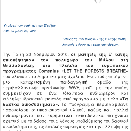
Υποδοχή των μαθητών της Ε΄τάξης
από τα μέλη της WWF.
Ξενάγηση των μαθητών της Ε΄τάξης στους
λοιπούς χώρων των εγκαταστάσεων.
Την Τρίτη 23 Νοεμβρίου 2010,
οι μαθητές της Ε’ τάξης
επισκέφτηκαν τον πολυχώρο του Μύλου στη
Θεσσαλονίκη, στο πλαίσιο του ευρωπαϊκού
προγράμματος Comenius «LET THE FORESTS BREATHE»
που υλοποιεί το Δημοτικό μας σχολείο. Εκεί τούς περίμενε
μια καταρτισμένη παιδαγωγική ομάδα της
περιβαλλοντικής οργάνωσης WWF, μαζί με την οποία,
συμμετείχαν σε ένα ιδιαίτερα ενδιαφέρον και
αλληλεπιδραστικό εκπαιδευτικό πρόγραμμα με τίτλο
«Τα
δασικά οικοσυστήματα».
Το πρόγραμμα περιελάμβανε
παρουσίαση οπτικοακουστικού υλικού, καθώς και πολλά
ενδιαφέροντα και ευρηματικά εκπαιδευτικά παιχνίδια
σχετικά με το δάσος, τους λόγους υποβάθμισης του δασικού
οικοσυστήματος, τις δασικές πυρκαγιές και την έλλειψη της