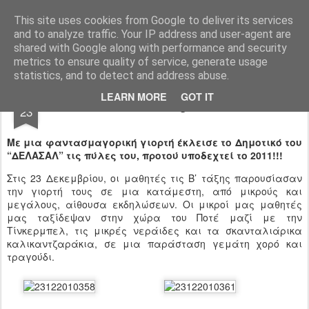
Ιδιωτικό Δημοτικό Σχολείο "Ι.Μ.ΔΕΛΑΣΑΛ"
This site uses cookies from Google to deliver its services
and to analyze traffic. Your IP address and user-agent are
shared with Google along with performance and security
metrics to ensure quality of service, generate usage
statistics, and to detect and address abuse.
DEC
LEARN MORE
GOT IT
Santa Claus is coming to...De la Salle!!!
23
Με μια φαντασμαγορική γιορτή έκλεισε το Δημοτικό του
“ΔΕΛΑΣΑΛ” τις πύλες του, προτού υποδεχτεί το 2011!!!
Στις 23 Δεκεμβρίου, οι μαθητές τις Β’ τάξης παρουσίασαν
την γιορτή τους σε μια κατάμεστη, από μικρούς και
μεγάλους, αίθουσα εκδηλώσεων. Οι μικροί μας μαθητές
μας ταξίδεψαν στην χώρα του Ποτέ μαζί με την
Τίνκερμπελ, τις μικρές νεράιδες και τα σκανταλιάρικα
καλικαντζαράκια, σε μια παράσταση γεμάτη χορό και
τραγούδι.