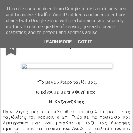
Ιδιωτικό Δημοτικό Σχολείο "Ι.Μ.ΔΕΛΑΣΑΛ"
This site uses cookies from Google to deliver its services
and to analyze traffic. Your IP address and user-agent are
shared with Google along with performance and security
metrics to ensure quality of service, generate usage
statistics, and to detect and address abuse.
NOV
LEARN MORE
GOT IT
Ο κύριος 2Π
29
“Το μεγαλύτερο ταξίδι μας,
το κάνουμε με την ψυχή μας!”
N. Καζαντζάκης
Πριν λίγες μέρες επισκέφθηκε το σχολείο μας ένας
ταξιδιώτης του κόσμου, ο 2π. Γνώρισε τα πρωτάκια και
δευτεράκια μας και μοιράστηκε μαζί μας όμορφες
εμπειρίες από τα ταξίδια του. Άνοιξε τη βαλίτσα του και