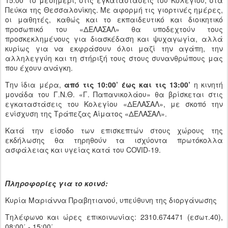
15:00΄ το μεσημέρι, στις εγκαταστάσεις του Κολεγίου, στα
Πεύκα της Θεσσαλονίκης. Με αφορμή τις γιορτινές ημέρες,
οι μαθητές, καθώς και το εκπαιδευτικό και διοικητικό
προσωπικό του «ΔΕΛΑΣΑΛ» θα υποδεχτούν τους
προσκεκλημένους για διασκέδαση και ψυχαγωγία, αλλά
κυρίως για να εκφράσουν όλοι μαζί την αγάπη, την
αλληλεγγύη και τη στήριξή τους στους συνανθρώπους μας
που έχουν ανάγκη.
Την ίδια μέρα,
από τις 10:00’ έως και τις 13:00’
η κινητή
μονάδα του Γ.Ν.Θ. «Γ. Παπανικολάου» θα βρίσκεται στις
εγκαταστάσεις του Κολεγίου «ΔΕΛΑΣΑΛ», με σκοπό την
ενίσχυση της Τράπεζας Αίματος «ΔΕΛΑΣΑΛ».
Κατά την είσοδο των επισκεπτών στους χώρους της
εκδήλωσης θα τηρηθούν τα ισχύοντα πρωτόκολλα
ασφάλειας και υγείας κατά του COVID-19.
Πληροφορίες για το κοινό:
Κυρία Μαριάννα Πραβητιανού, υπεύθυνη της διοργάνωσης
Τηλέφωνο και ώρες επικοινωνίας: 2310.674471 (εσωτ.40),
08:00΄ - 15:00΄.