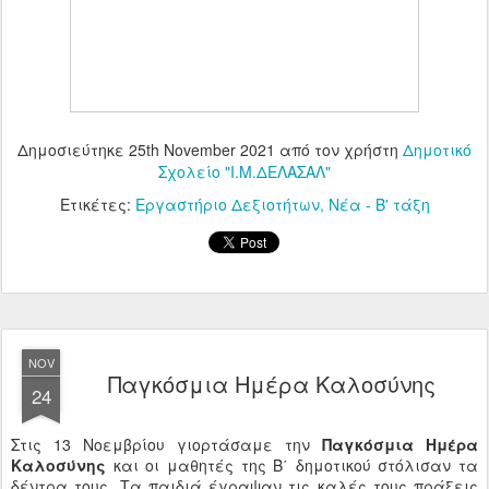
Δημοσιεύτηκε
25th November 2021
από τον χρήστη
Δημοτικό
Σχολείο "Ι.Μ.ΔΕΛΑΣΑΛ"
Ετικέτες:
Εργαστήριο Δεξιοτήτων
Νέα - Β' τάξη
NOV
Παγκόσμια Ημέρα Καλοσύνης
24
Στις 13 Νοεμβρίου γιορτάσαμε την
Παγκόσμια Ημέρα
Καλοσύνης
και οι μαθητές της Β΄ δημοτικού στόλισαν τα
δέντρα τους. Τα παιδιά έγραψαν τις καλές τους πράξεις