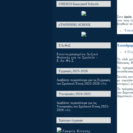
UNESCO Associated Schools
Στον
όμιλο 
που τους έ
βοηθούν τα
eTWINNING SCHOOL
Ετικέ
Χιονοδρομ
ΕΛεΦυΣ
4:33 μ
Εικονογραφημένο Λεξικό
Φυσικής για το Σχολείο -
Το club χι
Ε.Λε.Φυ.Σ.
Νάουσας. Θ
Το πρόγρα
Εγγραφές 2025-2026
εκπαίδευσης
Σκοπός του
Διαβάστε περισσότερα για τις Εγγραφές
με ευκολία
του Σχολικού Έτους 2025-2026
κέντρου ( κ
εδώ.
Το πρόγραμμ
του Δημοτικ
Υποτροφίες 2024-2025
Δημοτικού.
Διαβάστε περισσότερα για τις
Υποτροφίες του Σχολικού Έτους 2025-
2026
εδώ.
Χρήσιμα έγγραφα
Γραφείο Κίνησης