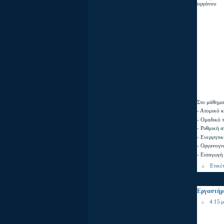
οργάνου
Στο μάθημα
- Ατομικό 
- Ομαδικό 
- Ρυθμική 
- Ενεργητι
- Οργανογν
- Εισαγωγή
Ετικέ
Εργαστήρ
4:15 μ