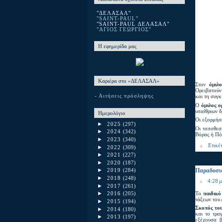
"ΔΕΛΑΣΑΛ"
"SAINT-PAUL"
"SAINT-PAUL ΔΕΛΑΣΑΛ"
"ΑΓΙΟΣ ΓΕΩΡΓΙΟΣ"
Η εφημερίδα μας
Καριέρα στο «ΔΕΛΑΣΑΛ»
Στον
όμιλ
Ορειβατούν
- Αιτήσεις πρόσληψης
και τη συγκ
Ο
όμιλος ο
υπαίθριων δ
Ημερολόγιο
Οι εξορμήσε
►
2025
(297)
Οι τοποθεσ
►
2024
(342)
Βόρας ή Πό
►
2023
(340)
Ετικέ
►
2022
(309)
►
2021
(227)
►
2020
(187)
Παραδοσι
►
2019
(284)
►
2018
(248)
4:28 μ
►
2017
(261)
Το
παιδικ
►
2016
(205)
τάξεων του
►
2015
(194)
Σκοπός το
►
2014
(180)
και το τρα
►
2013
(197)
εξέχουσα β