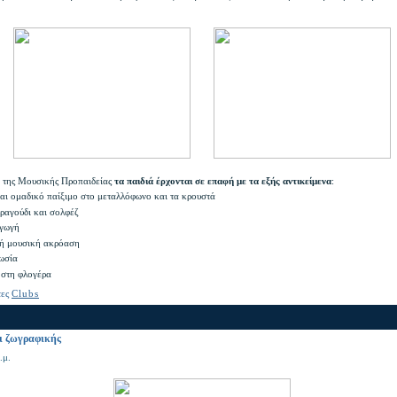
 της Μουσικής Προπαιδείας
τα παιδιά έρχονται σε επαφή με τα εξής αντικείμενα
:
και ομαδικό παίξιμο στο μεταλλόφωνο και τα κρουστά
τραγούδι και σολφέζ
αγωγή
κή μουσική ακρόαση
ωσία
 στη φλογέρα
τες
Clubs
ι ζωγραφικής
.μ.