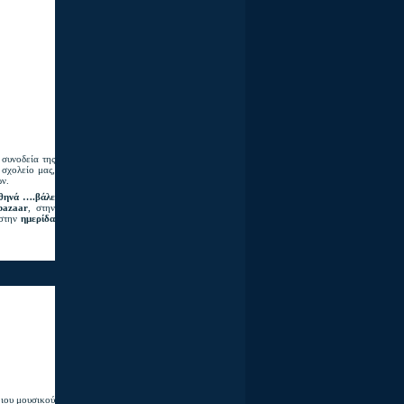
 συνοδεία της
 σχολείο μας,
ών.
θηνά ….βάλε
bazaar
, στην
 στην
ημερίδα
οιου μουσικού