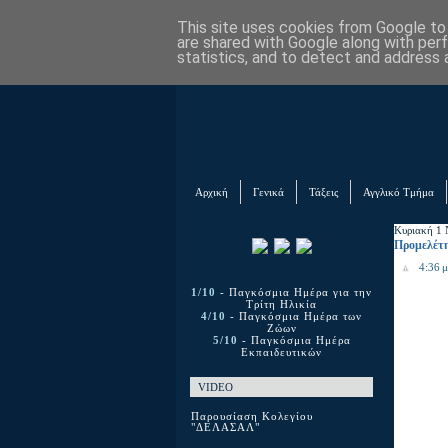
This site uses cookies from Google to d
are shared with Google along with per
statistics, and to detect and address 
Αρχική
Γενικά
Τάξεις
Αγγλικό Τμήμα
Κυριακή 1 
Προμελέτ
4:36 μ
1/10
- Παγκόσμια Ημέρα για την
Τρίτη Ηλικία
4/10
- Παγκόσμια Ημέρα των
Ζώων
5/10
- Παγκόσμια Ημέρα
Εκπαιδευτικών
VIDEO
Παρουσίαση Κολεγίου
"ΔΕΛΑΣΑΛ"