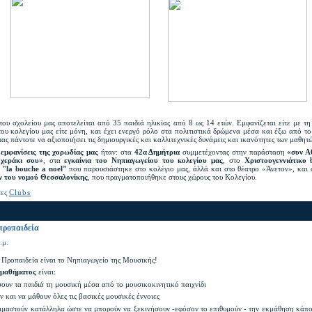
του σχολείου μας αποτελείται από 35 παιδιά ηλικίας από 8 ως 14 ετών. Εμφανίζεται είτε με τη
ου κολεγίου μας είτε μόνη, και έχει ενεργό ρόλο στα πολιτιστικά δρώμενα μέσα και έξω από το
ς πάντοτε να αξιοποιήσει τις δημιουργικές και καλλιτεχνικές δυνάμεις και ικανότητες των μαθητ
 εμφανίσεις της χορωδίας μας
ήταν: στα
42α Δημήτρια
συμμετέχοντας στην παράσταση
«συν Α
 χεράκι σου»
, στα
εγκαίνια του Νηπιαγωγείου του κολεγίου μας
, στο
Χριστουγεννιάτικο 
"la bouche a noel"
που παρουσιάστηκε στο κολέγιο μας, άλλά και στο θέατρο «Άνετον», και
ν του νομού Θεσσαλονίκης
, που πραγματοποιήθηκε στους χώρους του Κολεγίου.
τες
Clubs
προπαιδεία
.μ.
Προπαιδεία είναι το Νηπιαγωγείο της Μουσικής!
 μαθήματος
είναι:
ουν τα παιδιά τη μουσική μέσα από το μουσικοκινητικό παιχνίδι
ν και να μάθουν όλες τις βασικές μουσικές έννοιες
οιμαστούν κατάλληλα ώστε να μπορούν να ξεκινήσουν -εφόσον το επιθυμούν - την εκμάθηση κάπ