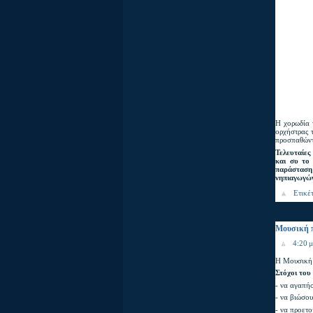
Η χορωδία 
ορχήστρας τ
προσπαθώντα
Τελευταίες
και συ το
παράσταση 
νηπιαγωγώ
Ετικέ
Mουσική 
4:20 μ
Η Μουσική 
Στόχοι του
- να αγαπήσ
- να βιώσου
- να προετ