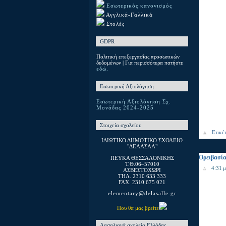
Εσωτερικός κανονισμός
Αγγλικά-Γαλλικά
Στολές
GDPR
Πολιτική επεξεργασίας προσωπικών
δεδομένων | Για περισσότερα πατήστε
εδώ.
Εσωτερική Αξιολόγηση
Εσωτερική Αξιολόγηση Σχ.
Μονάδας 2024-2025
Στοιχεία σχολείου
Ετικέ
ΙΔΙΩΤΙΚΟ ΔΗΜΟΤΙΚΟ ΣΧΟΛΕΙΟ
"ΔΕΛΑΣΑΛ"
Ορειβασί
ΠΕΥΚΑ ΘΕΣΣΑΛΟΝΙΚΗΣ
T.Θ.06–57010
4:31 μ
ΑΣΒΕΣΤΟΧΩΡΙ
ΤΗΛ. 2310 633 333
FAX. 2310 675 021
elementary@delasalle.gr
Που θα μας βρείτε
Λασαλιανά σχολεία Ελλάδας