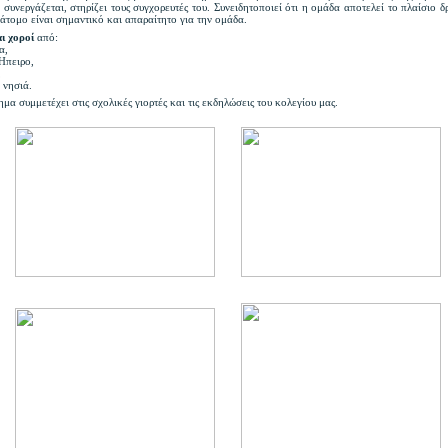
 συνεργάζεται, στηρίζει τους συγχορευτές του. Συνειδητοποιεί ότι η ομάδα αποτελεί το πλαίσιο δ
 άτομο είναι σημαντικό και απαραίτητο για την ομάδα.
ι χοροί
από:
α,
Ήπειρο,
,
 νησιά.
μα συμμετέχει στις σχολικές γιορτές και τις εκδηλώσεις του κολεγίου μας.