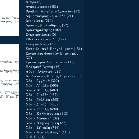
Άρθρα
(5)
Ανακοινώσεις
(481)
Βραβείο Αειφόρου Σχολείου
(12)
Δημοσιογραφική ομάδα
(21)
 τις ασκήσεις
Διακρίσεις
(314)
ίου μας, που
Δράσεις βιβλιοθήκης
(52)
Δραστηριότητες
(102)
Εγκαταστάσεις
(5)
Εθελοντική ομάδα
(127)
Εκδηλώσεις
(243)
Εκπαιδευτικά Προγράμματα
(151)
Εργαστήρι Φυσικών Επιστημών
(27)
 πηγάδια» της
Εργαστήριο Δεξιοτήτων
(117)
Θεατρική Αγωγή
(16)
οκληρωμένης
Λέσχη Ανάγνωσης
(1)
Λασαλιανές Ημέρες Ειρήνης
(65)
δή, να κάνουν
Νέα - Αγγλικά
(322)
χιονοδρομικού
Νέα - Α' τάξη
(566)
Νέα - Β' τάξη
(482)
Ε’, ΣΤ’ τάξης
Νέα - Γ' τάξη
(487)
Α’, Β’ και Γ’
Νέα - Γαλλικά
(305)
Νέα - Δ' τάξη
(466)
Νέα - Ε' τάξη
(690)
Νέα - Καλλιτεχνικά
(113)
Νέα - Μουσική
(39)
Νέα - Πληροφορική
(82)
Νέα - Στ' τάξη
(744)
Νέα - Φυσική Αγωγή
(115)
Ο.Π.Ε.
(21)