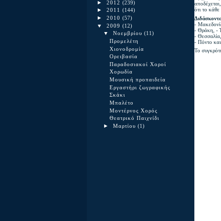
►
2012
(239)
αποδέχεται,
ότι το κάθε
►
2011
(144)
►
Διδάσκοντα
2010
(57)
- Μακεδονί
▼
2009
(12)
- Θράκη, - 
▼
Νοεμβρίου
(11)
- Θεσσαλία
Προμελέτη
- Πόντο και
Χιονοδρομία
Το συγκρότη
Ορειβασία
Παραδοσιακοί Χοροί
Χορωδία
Mουσική προπαιδεία
Εργαστήρι ζωγραφικής
Σκάκι
Μπαλέτο
Μοντέρνος Χορός
Θεατρικό Παιχνίδι
►
Μαρτίου
(1)