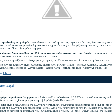
ο ορειβασίας
οι μαθητές ανακαλύπτουν τη φύση και τις προσωπικές τους δυνατότητες στη
 στα πανέμορφα και μοναδικά μονοπάτια της μακεδονικής γη. Γνωρίζουν την ένταση, την περιπέτ
ίνηση που δίνει η ζωή μέσα στη φύση.
ρειβασίας δημιουργήθηκε το 1991 από την αμέριστη αγάπη του frére Nicolas
, με σκοπό την 
ραστηριοτήτων και την επαφή των νέων με τη φύση.
ις προγραμματίζονται ανάλογα με τις καιρικές συνθήκες και ανακοινώνονται ένα μήνα νωρίτερα.
ίες των εξορμήσεων είναι: Όλυμπος, Πιέρια (Αν. Μηλιά), Πάικο (Μεγάλα Λιβάδια), Χολομώντα
ζαρ Αριδαίας, Μέτσοβο, Ζαγοροχώρια – Δρακολίμνη – rafting στο Βίκο, Φαράγγγι Βίκου, κ.ά.
τες
Clubs
ακοί Χοροί
.μ.
ό τμήμα παραδοσιακών χορών
του Ελληνογαλλικού Κολεγίου ΔΕΛΑΣΑΛ απευθύνεται στους μαθη
 Δημοτικού και γίνεται μια φορά την εβδομάδα (κάθε Παρασκευή).
υ club
είναι η καλλιέργεια της ελληνικής πολιτισμικής συνείδησης καθώς επίσης και η μύηση στο ρ
γούδι της ελληνικής μας παράδοσης. Τέλος, λόγω του ιδιαίτερου ρόλου της ομάδας στον παρα
αρύτητα κατέχει η ανάπτυξη του συναισθηματικού τομέα. Το παιδί βιώνει ρόλους της ομάδας