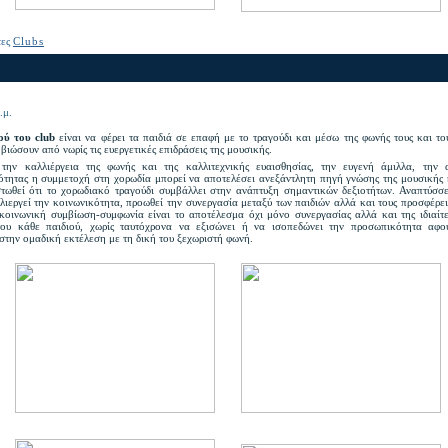
τες
Clubs
.μ.
ού του club
είναι να φέρει τα παιδιά σε επαφή με το τραγούδι και μέσω της φωνής τους και τ
βιώσουν από νωρίς τις ευεργετικές επιδράσεις της μουσικής.
ην καλλιέργεια της φωνής και της καλλιτεχνικής ευαισθησίας, την ευγενή άμιλλα, την 
ότητας η συμμετοχή στη χορωδία μπορεί να αποτελέσει ανεξάντλητη πηγή γνώσης της μουσικής 
στωθεί ότι το χορωδιακό τραγούδι συμβάλλει στην ανάπτυξη σημαντικών δεξιοτήτων. Αναπτύσσε
ιεργεί την κοινωνικότητα, προωθεί την συνεργασία μεταξύ των παιδιών αλλά και τους προσφέρει
 κοινωνική συμβίωση-συμφωνία είναι το αποτέλεσμα όχι μόνο συνεργασίας αλλά και της ιδιαίτ
ου κάθε παιδιού, χωρίς ταυτόχρονα να εξισώνει ή να ισοπεδώνει την προσωπικότητα αφο
στην ομαδική εκτέλεση με τη δική του ξεχωριστή φωνή.