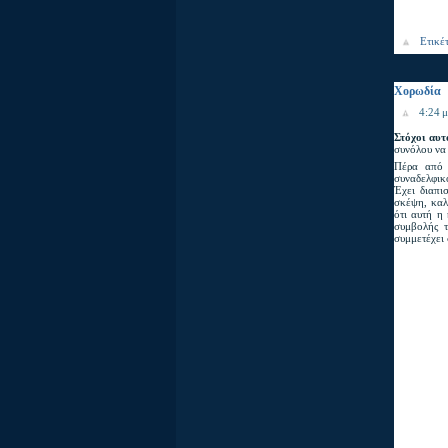
Ετικέ
Χορωδία
4:24 μ
Στόχοι αυτ
συνόλου να 
Πέρα από τ
συναδελφικ
Έχει διαπι
σκέψη, καλλ
ότι αυτή η
συμβολής τ
συμμετέχει 