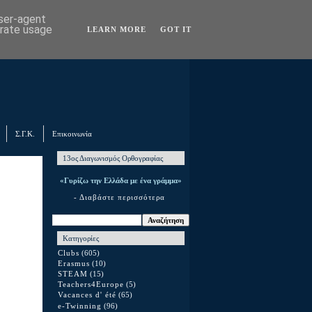
user-agent
erate usage
LEARN MORE
GOT IT
Σ.Γ.Κ.
Επικοινωνία
13ος Διαγωνισμός Ορθογραφίας
«Γυρίζω την Ελλάδα με ένα γράμμα»
- Διαβάστε περισσότερα
Κατηγορίες
Clubs
(605)
Erasmus
(10)
STEAM
(15)
Teachers4Europe
(5)
Vacances d' été
(65)
e-Twinning
(96)