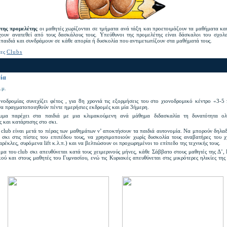
της προμελέτης
οι μαθητές χωρίζονται σε τμήματα ανά τάξη και προετοιμάζουν τα μαθήματα και
χουν ανατεθεί από τους δασκάλους τους. Υπεύθυνοι της προμελέτης είναι δάσκαλοι του σχολε
 παιδιά και συνδράμουν σε κάθε απορία ή δυσκολία που αντιμετωπίζουν στα μαθήματά τους.
τες
Clubs
ία
.μ.
ονοδρομίας συνεχίζει φέτος , για 8η χρονιά τις εξορμήσεις του στο χιονοδρομικό κέντρο «3-5
α πραγματοποιηθούν πέντε ημερήσιες εκδρομές και μία 3ήμερη.
μμα παρέχει στα παιδιά με μια κλιμακούμενη ανά μάθημα διδασκαλία τη δυνατότητα ολ
 και κατάρτισης στο σκι.
 club είναι μετά το πέρας των μαθημάτων ν’ αποκτήσουν τα παιδιά αυτονομία. Να μπορούν δηλα
 σκι στις πίστες του επιπέδου τους, να χρησιμοποιούν χωρίς δυσκολία τους αναβατήρες του 
αρέκλες, συρόμενα lift κ.λ.π.) και να βελτιώσουν οι προχωρημένοι το επίπεδο της τεχνικής τους.
α του club σκι απευθύνεται κατά τους χειμερινούς μήνες, κάθε Σάββατο στους μαθητές της Δ’, 
ού και στους μαθητές του Γυμνασίου, ενώ τις Κυριακές απευθύνεται στις μικρότερες ηλικίες της 