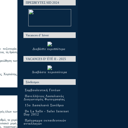
ΠΡΕΣΒΕΥΤΕΣ SID 2024
Vacances d’ hiver
ν πεζοπορία.
Διαβάστε περισσότερα
εια, τη δράση
VACANCES D’ ÉTÉ ΙΙ - 2025
προώθηση των
Διαβάστε περισσότερα
ς, Χορτιάτης,
Σύνδεσμοι
Συμβουλευτική Γονέων
Πανελλήνιος Λασαλιανός
Διαγωνισμός Φωτογραφίας
15o Λασαλιανό Συνέδριο
τές όλων των
De La Salle - Safer Internet
Day 2012
υθμό, το χορό
Πρόγραμμα εκπαιδευτικών
δοσιακό χορό,
ανταλλαγών
, παρατηρεί,