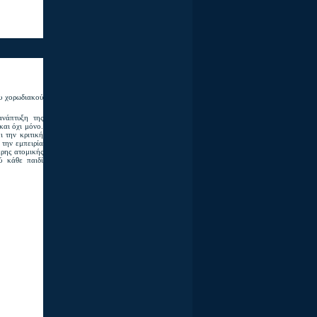
ου χορωδιακού
ανάπτυξη της
και όχι μόνο.
ι την κριτική
 την εμπειρία
ερης ατομικής
ύ κάθε παιδί