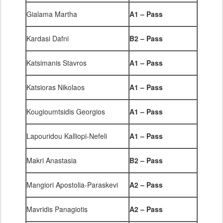
Gialama Martha
A1
–
Pass
Kardasi Dafni
B2
–
Pass
Katsimanis Stavros
A1
–
Pass
Katsioras Nikolaos
A1
–
Pass
Kougioumtsidis Georgios
A1
–
Pass
Lapouridou Kalliopi-Nefeli
A1 – Pass
Makri Anastasia
B2 – Pass
Mangiori Apostolia-Paraskevi
A2 – Pass
Mavridis Panagiotis
A2 – Pass