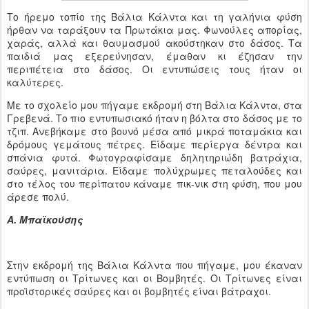
Το ήρεμο τοπίο της Βάλια Κάλντα και τη γαλήνια φύση
ήρθαν να ταράξουν τα Πρωτάκια μας. Φωνούλες απορίας,
χαράς, αλλά και θαυμασμού ακούστηκαν στο δάσος. Τα
παιδιά μας εξερεύνησαν, έμαθαν κι έζησαν την
περιπέτεια στο δάσος. Οι εντυπώσεις τους ήταν οι
καλύτερες.
Με το σχολείο μου πήγαμε εκδρομή στη Βάλια Κάλντα, στα
Γρεβενά. Το πιο εντυπωσιακό ήταν η βόλτα στο δάσος με το
τζιπ. Ανεβήκαμε στο βουνό μέσα από μικρά ποταμάκια και
δρόμους γεμάτους πέτρες. Είδαμε περίεργα δέντρα και
σπάνια φυτά. Φωτογραφίσαμε δηλητηριώδη βατράχια,
σαύρες, μανιτάρια. Είδαμε πολύχρωμες πεταλούδες και
στο τέλος του περίπατου κάναμε πικ-νικ στη φύση, που μου
άρεσε πολύ.
Α. Μπαϊκούσης
Στην εκδρομή της Βάλια Κάλντα που πήγαμε, μου έκαναν
εντύπωση οι Τρίτωνες και οι Βομβητές. Οι Τρίτωνες είναι
προϊστορικές σαύρες και οι βομβητές είναι βάτραχοι.