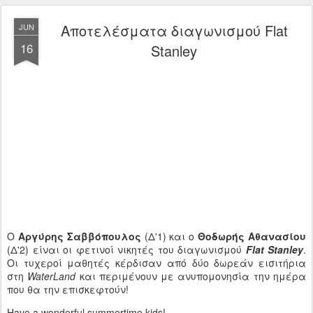
Αποτελέσματα διαγωνισμού Flat
JUN
16
Stanley
Ο
Αργύρης Σαββόπουλος
(Δ'1) και ο
Θοδωρής Αθανασίου
(Δ'2) είναι οι φετινοί νικητές του διαγωνισμού
Flat Stanley
.
Οι τυχεροί μαθητές κέρδισαν από δύο δωρεάν εισιτήρια
στη
WaterLand
και περιμένουν με ανυπομονησία την ημέρα
που θα την επισκεφτούν!
Have a wonderful summertime kids!