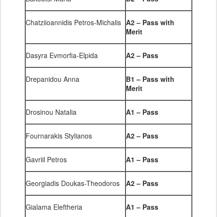
Chatziioannidis Petros-Michalis
A2 – Pass with
Merit
Dasyra Evmorfia-Elpida
A2
–
Pass
Drepanidou Anna
B1
–
Pass with
Merit
Drosinou Natalia
A1 – Pass
Fournarakis Stylianos
A2
–
Pass
Gavriil Petros
A1
–
Pass
Georgiadis Doukas-Theodoros
A2
–
Pass
Gialama Eleftheria
A1
–
Pass