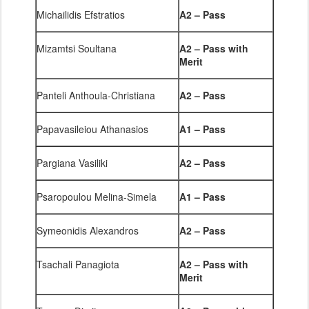
Michailidis Efstratios
A2 – Pass
Mizamtsi Soultana
A2 – Pass with
Merit
Panteli Anthoula-Christiana
A2 – Pass
Papavasileiou Athanasios
A1 – Pass
Pargiana Vasiliki
A2 – Pass
Psaropoulou Melina-Simela
A1 – Pass
Symeonidis Alexandros
A2 – Pass
Tsachali Panagiota
A2 – Pass with
Merit