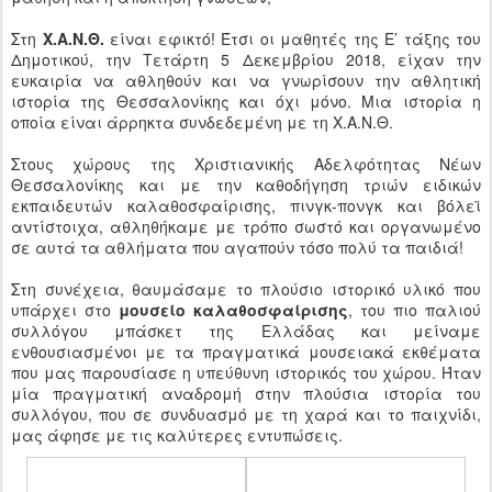
Στη
Χ.Α.Ν.Θ.
είναι εφικτό! Έτσι οι μαθητές της Ε’ τάξης του
Δημοτικού, την Τετάρτη 5 Δεκεμβρίου 2018, είχαν την
ευκαιρία να αθληθούν και να γνωρίσουν την αθλητική
ιστορία της Θεσσαλονίκης και όχι μόνο. Μια ιστορία η
οποία είναι άρρηκτα συνδεδεμένη με τη Χ.Α.Ν.Θ.
Στους χώρους της Χριστιανικής Αδελφότητας Νέων
Θεσσαλονίκης και με την καθοδήγηση τριών ειδικών
εκπαιδευτών καλαθοσφαίρισης, πινγκ-πονγκ και βόλεϊ
αντίστοιχα, αθληθήκαμε με τρόπο σωστό και οργανωμένο
σε αυτά τα αθλήματα που αγαπούν τόσο πολύ τα παιδιά!
Στη συνέχεια, θαυμάσαμε το πλούσιο ιστορικό υλικό που
υπάρχει στο
μουσείο καλαθοσφαίρισης
, του πιο παλιού
συλλόγου μπάσκετ της Ελλάδας και μείναμε
ενθουσιασμένοι με τα πραγματικά μουσειακά εκθέματα
που μας παρουσίασε η υπεύθυνη ιστορικός του χώρου. Ήταν
μία πραγματική αναδρομή στην πλούσια ιστορία του
συλλόγου, που σε συνδυασμό με τη χαρά και το παιχνίδι,
μας άφησε με τις καλύτερες εντυπώσεις.