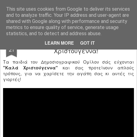
Ιδιωτικό Δημοτικό Σχολείο "Ι.Μ.ΔΕΛΑΣΑΛ"
This site uses cookies from Google to deliver its services
and to analyze traffic. Your IP address and user-agent are
shared with Google along with performance and security
metrics to ensure quality of service, generate usage
statistics, and to detect and address abuse.
Όμιλος Δημοσιογραφίας - Καλά
DEC
LEARN MORE
GOT IT
21
Χριστούγεννα!
Τα παιδιά του Δημοσιογραφικού Ομίλου σάς εύχονται
"Καλά Χριστούγεννα"
και σας προτείνουν απλούς
τρόπους, για να χαρίσετε την αγάπη σας κι αυτές τις
γιορτές!