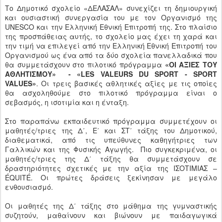
Το Δημοτικό σχολείο «ΔΕΛΑΣΑΛ» συνεχίζει τη δημιουργική
και ουσιαστική συνεργασία του με τον Οργανισμό της
UNESCO και την Eλληνική Εθνική Eπιτροπή της. Στο πλαίσιο
της προσπάθειας αυτής, το σχολείο μας έχει τη χαρά και
την τιμή να επιλεγεί από την Ελληνική Εθνική Επιτροπή του
Οργανισμού ως ένα από τα δύο σχολεία πανελλαδικά που
θα συμμετάσχουν στο πιλοτικό πρόγραμμα
«ΟΙ ΑΞΙΕΣ ΤΟΥ
ΑΘΛΗΤΙΣΜΟΥ» - «LES VALEURS DU SPORT - SPORT
VALUES»
. Οι τρεις βασικές αθλητικές αξίες με τις οποίες
θα ασχοληθούμε στο πιλοτικό πρόγραμμα είναι ο
σεβασμός, η ισοτιμία και η ένταξη.
Στο παραπάνω εκπαιδευτικό πρόγραμμα συμμετέχουν οι
μαθητές/τριες της Δ΄, Ε΄ και ΣΤ΄ τάξης του Δημοτικού,
διαθεματικά, από τις υπεύθυνες καθηγήτριες των
Γαλλικών και της Φυσικής Αγωγής. Πιο συγκεκριμένα, οι
μαθητές/τριες της Δ΄ τάξης θα συμμετάσχουν σε
δραστηριότητες σχετικές με την αξία της ΙΣΟΤΙΜΙΑΣ –
ÉQUITÉ. Οι πρώτες δράσεις ξεκίνησαν με μεγάλο
ενθουσιασμό.
Οι μαθητές της Δ΄ τάξης στο μάθημα της γυμναστικής
συζητούν, μαθαίνουν και βιώνουν με παιδαγωγικά