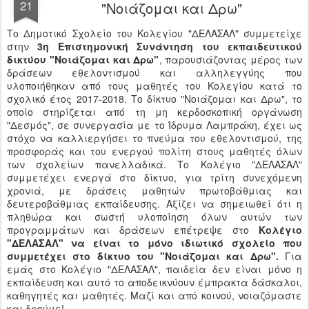
21
"Νοιάζομαι και Δρω"
Το Δημοτικό Σχολείο του Κολεγίου "ΔΕΛΑΣΑΛ" συμμετείχε
στην
3η Επιστημονική Συνάντηση του εκπαιδευτικού
δικτύου "Νοιάζομαι και Δρω"
, παρουσιάζοντας μέρος των
δράσεων εθελοντισμού και αλληλεγγύης που
υλοποιήθηκαν από τους μαθητές του Κολεγίου κατά το
σχολικό έτος 2017-2018. Το δίκτυο "Νοιάζομαι και Δρω", το
οποίο στηρίζεται από τη μη κερδοσκοπική οργάνωση
"Δεσμός", σε συνεργασία με το Ίδρυμα Λαμπράκη, έχει ως
στόχο να καλλιεργήσει το πνεύμα του εθελοντισμού, της
προσφοράς και του ενεργού πολίτη στους μαθητές όλων
των σχολείων πανελλαδικά. Το Κολέγιο "ΔΕΛΑΣΑΛ"
συμμετέχει ενεργά στο δίκτυο, για τρίτη συνεχόμενη
χρονιά, με δράσεις μαθητών πρωτοβάθμιας και
δευτεροβάθμιας εκπαίδευσης. Αξίζει να σημειωθεί ότι η
πληθώρα και σωστή υλοποίηση όλων αυτών των
προγραμμάτων και δράσεων επέτρεψε στο
Κολέγιο
"ΔΕΛΑΣΑΛ" να είναι το μόνο ιδιωτικό σχολείο που
συμμετέχει στο δίκτυο του "Νοιάζομαι και Δρω".
Για
εμάς στο Κολέγιο "ΔΕΛΑΣΑΛ", παιδεία δεν είναι μόνο η
εκπαίδευση και αυτό το αποδεικνύουν έμπρακτα δάσκαλοι,
καθηγητές και μαθητές. Μαζί και από κοινού, νοιαζόμαστε
και δρούμε!