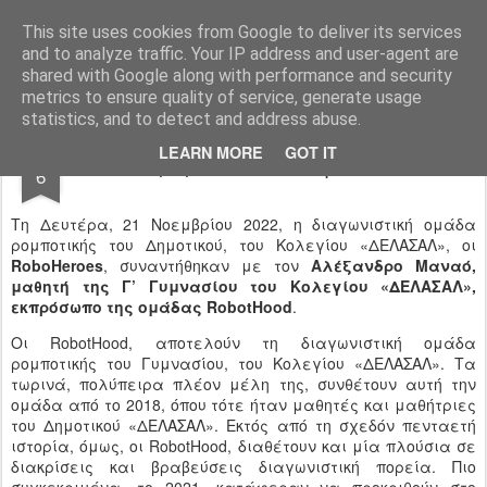
Ιδιωτικό Δημοτικό Σχολείο "Ι.Μ.ΔΕΛΑΣΑΛ"
This site uses cookies from Google to deliver its services
and to analyze traffic. Your IP address and user-agent are
shared with Google along with performance and security
metrics to ensure quality of service, generate usage
statistics, and to detect and address abuse.
DEC
LEARN MORE
GOT IT
Συνάντηση RoboHeroes με RobotHood
6
Τη Δευτέρα, 21 Νοεμβρίου 2022, η διαγωνιστική ομάδα
ρομποτικής του Δημοτικού, του Κολεγίου «ΔΕΛΑΣΑΛ», οι
RoboHeroes
, συναντήθηκαν με τον
Αλέξανδρο Μαναό,
μαθητή της Γ’ Γυμνασίου του Κολεγίου «ΔΕΛΑΣΑΛ»,
εκπρόσωπο της ομάδας RobotHood
.
Οι RobotHood, αποτελούν τη διαγωνιστική ομάδα
ρομποτικής του Γυμνασίου, του Kολεγίου «ΔΕΛΑΣΑΛ». Τα
τωρινά, πολύπειρα πλέον μέλη της, συνθέτουν αυτή την
ομάδα από το 2018, όπου τότε ήταν μαθητές και μαθήτριες
του Δημοτικού «ΔΕΛΑΣΑΛ». Εκτός από τη σχεδόν πενταετή
ιστορία, όμως, οι RobotHood, διαθέτουν και μία πλούσια σε
διακρίσεις και βραβεύσεις διαγωνιστική πορεία. Πιο