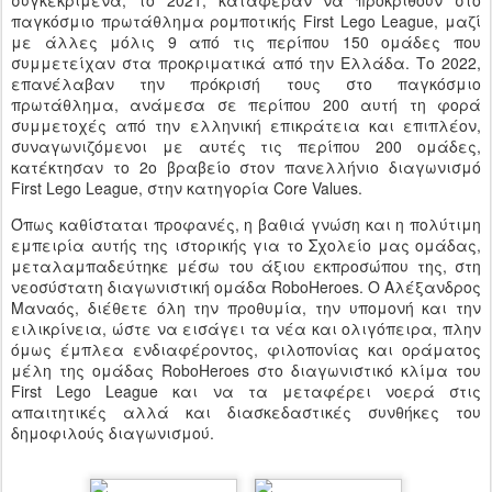
συγκεκριμένα, το 2021, κατάφεραν να προκριθούν στο
παγκόσμιο πρωτάθλημα ρομποτικής First Lego League, μαζί
με άλλες μόλις 9 από τις περίπου 150 ομάδες που
συμμετείχαν στα προκριματικά από την Ελλάδα. Το 2022,
επανέλαβαν την πρόκρισή τους στο παγκόσμιο
πρωτάθλημα, ανάμεσα σε περίπου 200 αυτή τη φορά
συμμετοχές από την ελληνική επικράτεια και επιπλέον,
συναγωνιζόμενοι με αυτές τις περίπου 200 ομάδες,
κατέκτησαν το 2ο βραβείο στον πανελλήνιο διαγωνισμό
First Lego League, στην κατηγορία Core Values.
Όπως καθίσταται προφανές, η βαθιά γνώση και η πολύτιμη
εμπειρία αυτής της ιστορικής για το Σχολείο μας ομάδας,
μεταλαμπαδεύτηκε μέσω του άξιου εκπροσώπου της, στη
νεοσύστατη διαγωνιστική ομάδα RoboHeroes. O Αλέξανδρος
Μαναός, διέθετε όλη την προθυμία, την υπομονή και την
ειλικρίνεια, ώστε να εισάγει τα νέα και ολιγόπειρα, πλην
όμως έμπλεα ενδιαφέροντος, φιλοπονίας και οράματος
μέλη της ομάδας RoboHeroes στο διαγωνιστικό κλίμα του
First Lego League και να τα μεταφέρει νοερά στις
απαιτητικές αλλά και διασκεδαστικές συνθήκες του
δημοφιλούς διαγωνισμού.