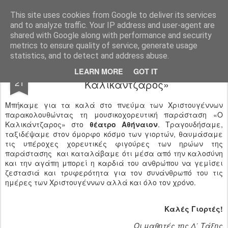
Ιδιωτικό Δημοτικό Σχολείο "Ι.Μ.ΔΕΛΑΣΑΛ"
This site uses cookies from Google to deliver its services
and to analyze traffic. Your IP address and user-agent are
shared with Google along with performance and security
metrics to ensure quality of service, generate usage
statistics, and to detect and address abuse.
Θεατρική παράσταση «Ο
DEC
LEARN MORE
GOT IT
21
Καλικάντζαρος»
Μπήκαμε για τα καλά στο πνεύμα των Χριστουγέννων
παρακολουθώντας τη μουσικοχορευτική παράσταση «Ο
Καλικάντζαρος» στο
θέατρο Αθήναιον
. Τραγουδήσαμε,
ταξιδέψαμε στον όμορφο κόσμο των γιορτών, θαυμάσαμε
τις υπέροχες χορευτικές φιγούρες των ηρώων της
παράστασης και καταλάβαμε ότι μέσα από την καλοσύνη
και την αγάπη μπορεί η καρδιά του ανθρώπου να γεμίσει
ζεστασιά και τρυφερότητα για τον συνάνθρωπό του τις
ημέρες των Χριστουγέννων αλλά και όλο τον χρόνο.
Καλές Γιορτές!
Οι μαθητές της Δ΄ Τάξης