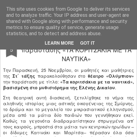
Ιδιωτικό Δημοτικό Σχολείο "Ι.Μ.ΔΕΛΑΣΑΛ"
This site uses cookies from Google to deliver its services
and to analyze traffic. Your IP address and user-agent are
shared with Google along with performance and security
metrics to ensure quality of service, generate usage
statistics, and to detect and address abuse.
Παρακολούθηση θεατρικής
DEC
LEARN MORE
GOT IT
παράστασης «ΤΑ ΚΟΡΙΤΣΑΚΙΑ ΜΕ ΤΑ
5
ΝΑΥΤΙΚΑ»
Την Παρασκευή, 25 Νοεμβρίου, οι μαθητές και μαθήτριες
της
Στ΄ τάξης
παρακολούθησαν στο
θέατρο «Ολύμπιον»
την παράσταση με τίτλο:
«Τα κοριτσάκια με τα ναυτικά»,
βασισμένη στο μυθιστόρημα της Ελένης Δικαίου
.
Στη θεατρική αυτή διασκευή, ξετυλίχθηκε το νήμα της
αληθινής ιστορίας μιας αστικής οικογένειας της Σμύρνης,
το δράμα και το μεγαλείο του μικρασιατικού ελληνισμού,
μέσα από τα μάτια δύο παιδιών που γεννήθηκαν εκεί.
Καθώς τα γεγονότα διαδραματίστηκαν σπρωγμένα απ’
τους καιρούς, μπροστά στα μάτια των κεντρικών ηρωίδων –
οι δίδυμες Κατινάκι και Μαρίτσα– πέρασαν όλα όσα