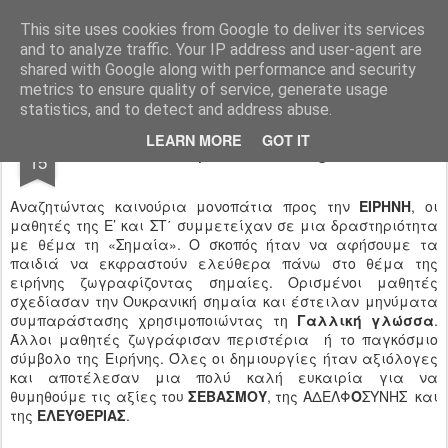
Ιδιωτικό Δημοτικό Σχολείο "Ι.Μ.ΔΕΛΑΣΑΛ"
This site uses cookies from Google to deliver its services
and to analyze traffic. Your IP address and user-agent are
shared with Google along with performance and security
metrics to ensure quality of service, generate usage
statistics, and to detect and address abuse.
NOV
LEARN MORE
GOT IT
Oui à la paix non à la guerre
15
Αναζητώντας καινούρια μονοπάτια προς την
ΕΙΡΗΝΗ
, οι
μαθητές της Ε’ και ΣΤ΄ συμμετείχαν σε μια δραστηριότητα
με θέμα τη «Σημαία». Ο σκοπός ήταν να αφήσουμε τα
παιδιά να εκφραστούν ελεύθερα πάνω στο θέμα της
ειρήνης ζωγραφίζοντας σημαίες. Ορισμένοι μαθητές
σχεδίασαν την Ουκρανική σημαία και έστειλαν μηνύματα
συμπαράστασης χρησιμοποιώντας τη
Γαλλική γλώσσα
.
Άλλοι μαθητές ζωγράφισαν περιστέρια ή το παγκόσμιο
σύμβολο της Ειρήνης. Όλες οι δημιουργίες ήταν αξιόλογες
και αποτέλεσαν μια πολύ καλή ευκαιρία για να
θυμηθούμε τις αξίες του
ΣΕΒΑΣΜΟΥ
, της ΑΔΕΛΦ
Ο
ΣΥΝΗΣ και
της
ΕΛΕΥΘΕΡΙΑΣ
.