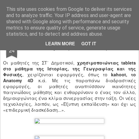
Ιδιωτικό Δημοτικό Σχολείο "Ι.Μ.ΔΕΛΑΣΑΛ"
This site uses cookies from Google to deliver its services
and to analyze traffic. Your IP address and user-agent are
shared with Google along with performance and security
metrics to ensure quality of service, generate usage
statistics, and to detect and address abuse.
MAY
LEARN MORE
GOT IT
«Έξυπνη εκπαίδευση»
24
Οι μαθητές της ΣΤ΄ Δημοτικού,
χρησιμοποιώντας tablets
στο μάθημα της Ιστορίας, της Γεωγραφίας και της
Φυσικής
, χειρίζονται εφαρμογές, όπως το
kahoot, το
Anatomy 4D
κ.ά. Με τις παραπάνω διαδραστικές
εφαρμογές, οι μαθητές αναπτύσσουν ικανότητες
παιγνιώδους μάθησης και ενθαρρύνουν ο ένας τον άλλο,
δημιουργώντας ένα κλίμα συνεργασίας στην τάξη. Οι νέες
τεχνολογίες, λοιπόν, ως «Έξυπνη εκπαίδευση» και όχι ως
«επιδερμική διασκέδαση...».