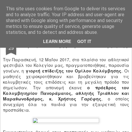
Ιδιωτικό Δημοτικό Σχολείο "Ι.Μ.ΔΕΛΑΣΑΛ"
This site uses cookies from Google to deliver its services
and to analyze traffic. Your IP address and user-agent are
shared with Google along with performance and security
metrics to ensure quality of service, generate usage
statistics, and to detect and address abuse.
MAY
LEARN MORE
GOT IT
Γιορτή επίδειξης Ομίλου Κολύμβησης
29
Την Παρασκευή,​ 12 Μαΐου 2017, στo πλαίσιo του αθλητικού
φεστιβάλ του Κολεγίου μας, πραγματοποιήθηκε, παρουσία
γονέων, η
γιορτή επίδειξης του Ομίλου Κολύμβησης
. Οι
μαθητές χειροκροτήθηκαν και βραβεύτηκαν για τις​
κολυμβητικές τους επιδόσεις και τη μεγάλη πρόοδο που
σημείωσαν. Την απονομή έκανε
ο πρόεδρος του
Κολυμβητηρίου Πανοράματος, αθλητής Τριάθλου και
Μαραθωνοδρόμος, κ. Χρήστος Γαρέφης
, ο οποίος
συνεχάρη όλα τα παιδιά για την εξαιρετική τους
προσπάθεια.