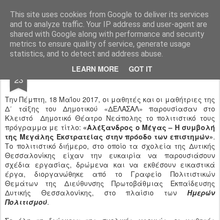
Ιδιωτικό Δημοτικό Σχολείο "Ι.Μ.ΔΕΛΑΣΑΛ"
This site uses cookies from Google to deliver its services
and to analyze traffic. Your IP address and user-agent are
shared with Google along with performance and security
metrics to ensure quality of service, generate usage
statistics, and to detect and address abuse.
MAY
LEARN MORE
GOT IT
«ΜΕΡΕΣ ΠΟΛΙΤΙΣΜΟΥ»
23
Την Πέμπτη, 18 Μαΐου 2017, οι μαθητές και οι μαθήτριες της
Δ΄ τάξης του Δημοτικού «ΔΕΛΑΣΑΛ» παρουσίασαν στο
Κλειστό Δημοτικό Θέατρο Νεάπολης το πολιτιστικό τους
πρόγραμμα με τίτλο:
«Αλέξανδρος ο Μέγας – Η συμβολή
της Μεγάλης Εκστρατείας στην πρόοδο των επιστημών»
.
Το πολιτιστικό διήμερο, στο οποίο τα σχολεία της Δυτικής
Θεσσαλονίκης είχαν την ευκαιρία να παρουσιάσουν
σχέδια εργασίας, δρώμενα και να εκθέσουν εικαστικά
έργα, διοργανώθηκε από το Γραφείο Πολιτιστικών
Θεμάτων της Διεύθυνσης Πρωτοβάθμιας Εκπαίδευσης
Δυτικής Θεσσαλονίκης, στο πλαίσιο των
Ημερών
Πολιτισμού
.