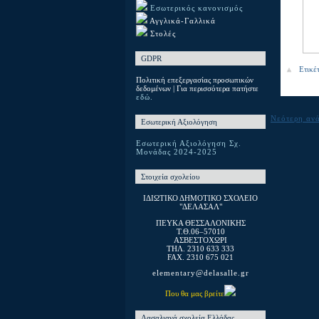
Εσωτερικός κανονισμός
Αγγλικά-Γαλλικά
Στολές
GDPR
Ετικέ
Πολιτική επεξεργασίας προσωπικών
δεδομένων | Για περισσότερα πατήστε
εδώ.
Νεότερη αν
Εσωτερική Αξιολόγηση
Εσωτερική Αξιολόγηση Σχ.
Μονάδας 2024-2025
Στοιχεία σχολείου
ΙΔΙΩΤΙΚΟ ΔΗΜΟΤΙΚΟ ΣΧΟΛΕΙΟ
"ΔΕΛΑΣΑΛ"
ΠΕΥΚΑ ΘΕΣΣΑΛΟΝΙΚΗΣ
T.Θ.06–57010
ΑΣΒΕΣΤΟΧΩΡΙ
ΤΗΛ. 2310 633 333
FAX. 2310 675 021
elementary@delasalle.gr
Που θα μας βρείτε
Λασαλιανά σχολεία Ελλάδας