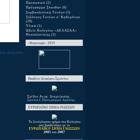
Προσωπικό
(2)
Πρόγραμμα Σπουδών
(6)
Συμβουλευτική Γονέων
(5)
Σύλλογος Γονέων κ' Κηδεμόνων
(28)
Υλικά
(1)
Ωδείο Κολεγίου «ΔΕΛΑΣΑΛ»
Θεσσαλονίκης
(2)
«Καγκουρό» 2025
ερη Ανάρτηση
Βραβείο Αειφόρου Σχολείου
Σχέδιο Αειφ. Διαχείρισης
Σχολικό Πρόγραμμα Δράσης
ΕΥΡΩΠΑΪΚΟ ΣΗΜΑ ΓΛΩΣΣΩΝ
Το ξενόγλωσσο τμήμα του Κολεγίου
μας βραβεύτηκε με το
ΕΥΡΩΠΑΪΚΟ ΣΗΜΑ ΓΛΩΣΣΩΝ
2005
και
2007