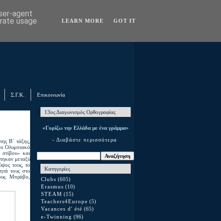
user-agent
erate usage
LEARN MORE
GOT IT
Σ.Γ.Κ.
Επικοινωνία
13ος Διαγωνισμός Ορθογραφίας
«Γυρίζω την Ελλάδα με ένα γράμμα»
- Διαβάστε περισσότερα
της Β΄ τάξης,
το Ολυμπιακό
 στίβου» και
στηκαν μεταξύ
ύψος τους, το
Κατηγορίες
τητά τους στο
τους. Μπράβο,
Clubs
(605)
Erasmus
(10)
STEAM
(15)
Teachers4Europe
(5)
Vacances d' été
(65)
e-Twinning
(96)