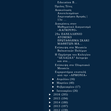
Education B...
Όμιλος Τένις
Ανακοίνωση
Αποτελεσμάτων
Λαχειοφόρου Αγοράς |
13ο ...
Διακρίσεις στον
Μαθηματικό Διαγωνισμό
«ΚΑΓΚΟΥΡΟ»
29ο ΠΑΝΕΛΛΗΝΙΟ
ΑΤΟΜΙΚΟ
ΠΡΩΤΑΘΛΗΜΑ ΣΚΑΚΙ
ΜΑΘΗΤΩΝ-ΜΑ...
Επίσκεψη στο Μουσείο
Βαλκανικών Πολέμων
Η Ορχήστρα του Κολεγίου
“ΔΕΛΑΣΑΛ” διέπρεψε
και στο...
Επίσκεψη στο Ολυμπιακό
Μουσείο
Ευχαριστήρια επιστολή
από την «ΑΡΜΟΝΙΑ»
►
Απριλίου
(16)
►
Μαρτίου
(40)
►
Φεβρουαρίου
(17)
►
Ιανουαρίου
(26)
►
2016
(205)
►
2015
(194)
►
2014
(180)
►
2013
(197)
►
2012
(239)