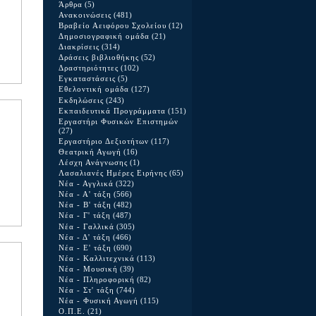
Άρθρα
(5)
Ανακοινώσεις
(481)
Βραβείο Αειφόρου Σχολείου
(12)
Δημοσιογραφική ομάδα
(21)
Διακρίσεις
(314)
Δράσεις βιβλιοθήκης
(52)
Δραστηριότητες
(102)
Εγκαταστάσεις
(5)
Εθελοντική ομάδα
(127)
Εκδηλώσεις
(243)
Εκπαιδευτικά Προγράμματα
(151)
Εργαστήρι Φυσικών Επιστημών
(27)
Εργαστήριο Δεξιοτήτων
(117)
Θεατρική Αγωγή
(16)
Λέσχη Ανάγνωσης
(1)
Λασαλιανές Ημέρες Ειρήνης
(65)
Νέα - Αγγλικά
(322)
Νέα - Α' τάξη
(566)
Νέα - Β' τάξη
(482)
Νέα - Γ' τάξη
(487)
Νέα - Γαλλικά
(305)
Νέα - Δ' τάξη
(466)
Νέα - Ε' τάξη
(690)
Νέα - Καλλιτεχνικά
(113)
Νέα - Μουσική
(39)
Νέα - Πληροφορική
(82)
Νέα - Στ' τάξη
(744)
Νέα - Φυσική Αγωγή
(115)
Ο.Π.Ε.
(21)