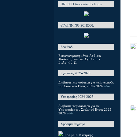
UNESCO Associated Schools
eTWINNING SCHOOL
ΕΛεΦυΣ
Εικονογραφημένο Λεξικό
Φυσικής για το Σχολείο -
Ε.Λε.Φυ.Σ.
Εγγραφές 2025-2026
Διαβάστε περισσότερα για τις Εγγραφές
του Σχολικού Έτους 2025-2026
εδώ.
Υποτροφίες 2024-2025
Διαβάστε περισσότερα για τις
Υποτροφίες του Σχολικού Έτους 2025-
2026
εδώ.
Χρήσιμα έγγραφα
Γραφείο Κίνησης