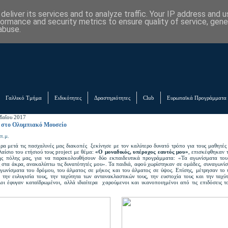
eliver its services and to analyze traffic. Your IP address and 
formance and security metrics to ensure quality of service, gen
abuse.
Γαλλικό Τμήμα
Ειδικότητες
Δραστηριότητες
Club
Ευρωπαϊκά Προγράμματα
Μαΐου 2017
 στο Ολυμπιακό Μουσείο
π.μ.
ρα μετά τις πασχαλινές μας διακοπές ξεκίνησε με τον καλύτερο δυνατό τρόπο για τους μαθητές 
αίσιο του ετήσιού τους project με θέμα:
«Ο μοναδικός, υπέροχος εαυτός μου»
, επισκέφθηκαν 
ς πόλης μας, για να παρακολουθήσουν δύο εκπαιδευτικά προγράμματα: «Τα αγωνίσματα του
 στα άκρα, ανακαλύπτω τις δυνατότητές μου». Τα παιδιά, αφού χωρίστηκαν σε ομάδες, συναγωνί
γωνίσματα του δρόμου, του άλματος σε μήκος και του άλματος σε ύψος. Επίσης, μέτρησαν το 
, την ευλυγισία τους, την ταχύτητα των αντανακλαστικών τους, την ευστοχία τους και την ταχύ
λοι έφυγαν καταϊδρωμένοι, αλλά ιδιαίτερα χαρούμενοι και ικανοποιημένοι από τις επιδόσεις 