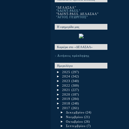
"ΔΕΛΑΣΑΛ"
"SAINT-PAUL"
"SAINT-PAUL ΔΕΛΑΣΑΛ"
"ΑΓΙΟΣ ΓΕΩΡΓΙΟΣ"
Η εφημερίδα μας
Καριέρα στο «ΔΕΛΑΣΑΛ»
- Αιτήσεις πρόσληψης
Ημερολόγιο
►
2025
(297)
►
2024
(342)
►
2023
(340)
►
2022
(309)
►
2021
(227)
►
2020
(187)
►
2019
(284)
►
2018
(248)
▼
2017
(261)
►
Δεκεμβρίου
(24)
►
Νοεμβρίου
(21)
►
Οκτωβρίου
(26)
►
Σεπτεμβρίου
(7)