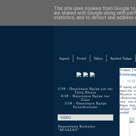
This site uses cookies from Google to d
are shared with Google along with per
statistics, and to detect and address 
Αρχική
Γενικά
Τάξεις
Αγγλικό Τμήμα
Τετάρτη 3 
Επίσκεψη
11:52 
Η πρώτη μέ
1/10
- Παγκόσμια Ημέρα για την
αφού στο πλ
Τρίτη Ηλικία
Μουσείο τη
4/10
- Παγκόσμια Ημέρα των
«Φτάνοντας
Ζώων
τους στα α
5/10
- Παγκόσμια Ημέρα
βάρος τους
Εκπαιδευτικών
τρέξιμο. Ό
παιδιά!
VIDEO
Παρουσίαση Κολεγίου
"ΔΕΛΑΣΑΛ"