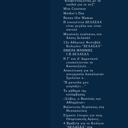
"Κουβεντιάζοντας με τα
παιδιά για το σεξ"
Miss Courtney
Mother's Day
Bonne fête Maman
Η οικογένεια ΔΕΛΑΣΑΛ
είναι μεγάλη και είναι
παντού
Μουσικός περίπατος στο
Άλσος Δελασάλ
13ο Αθλητικό Φεστιβάλ
Κολεγίου "ΔΕΛΑΣΑΛ"
ΗΜΕΡΑ ΜΝΗΜΗΣ
Ι.Β.ΔΕΛΑΣΑΛ
Η Γ' και Δ' Δημοτικού
επισκέπτονται το
Καυτανζόγλε...
Ανακοίνωση για τη
συνεργασία Λασαλιανών
Σχολείων κ...
"Η μανούλα μου
γιορτάζει..."
Το μάθημα της
κολύμβησης
«Στίβος, ο Βασιλιάς των
Αθλημάτων»
Bυζαντινός Περίπατος στη
Θεσσαλονίκη
Είμαστε έτοιμοι για τους
Ολυμπιακούς Αγώνες...
4 Βραβεία για το Κολέγιο
"ΔΕΛΑΣΑΛ" στα