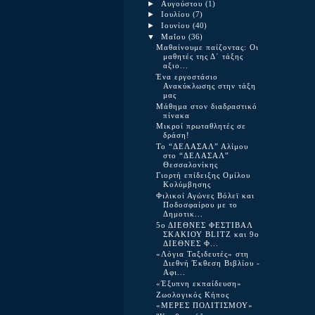
►
Αυγούστου
(1)
►
Ιουλίου
(7)
►
Ιουνίου
(40)
▼
Μαΐου
(36)
Μαθαίνουμε παίζοντας: Οι
μαθητές της Δ΄ τάξης
αξιο...
Ένα εργοστάσιο
Ανακύκλωσης στην τάξη
μας
Μάθημα στον διαδραστικό
πίνακα
Μικροί πρωταθλητές σε
δράση!
Το “ΔΕΛΑΣΑΛ” Αλίμου
στο “ΔΕΛΑΣΑΛ”
Θεσσαλονίκης
Γιορτή επίδειξης Ομίλου
Κολύμβησης
Φιλικοί Αγώνες Βόλεϊ και
Ποδοσφαίρου με το
Δημοτικ...
5ο ΔΙΕΘΝΕΣ ΦΕΣΤΙΒΑΛ
ΣKΑΚΙΟΥ BLITZ και 9ο
ΔΙΕΘΝΕΣ Φ...
«Λόγια Ταξιδευτές» στη
Διεθνή Έκθεση Βιβλίου -
Αφι...
«Έξυπνη εκπαίδευση»
Ζωολογικός Κήπος
«ΜΕΡΕΣ ΠΟΛΙΤΙΣΜΟΥ»