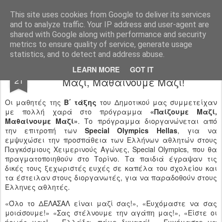
Ιδιωτικό Δημοτικό Σχολείο "Ι.Μ.ΔΕΛΑΣΑΛ"
This site uses cookies from Google to deliver its services
and to analyze traffic. Your IP address and user-agent are
shared with Google along with performance and security
metrics to ensure quality of service, generate usage
statistics, and to detect and address abuse.
Special Olympics Hellas - Παίζουμε
FEB
LEARN MORE
GOT IT
21
Μαζί, Μαθαίνουμε Μαζί!
Οι μαθητές της
Β΄ τάξης
του Δημοτικού μας συμμετείχαν
με πολλή χαρά στο πρόγραμμα
«Παίζουμε Μαζί,
Μαθαίνουμε Μαζί»
. Το πρόγραμμα διοργανώνεται από
την επιτροπή των
Special Olympics Hellas
, για να
εμψυχώσει την προσπάθεια των Ελλήνων αθλητών στους
Παγκόσμιους Χειμερινούς Αγώνες, Special Olympics, που θα
πραγματοποιηθούν στο Τορίνο. Τα παιδιά έγραψαν τις
δικές τους ξεχωριστές ευχές σε καπέλα του σχολείου και
τα έστειλαν στους διοργανωτές, για να παραδοθούν στους
Έλληνες αθλητές.
«Όλο το ΔΕΛΑΣΑΛ είναι μαζί σας!», «Ευχόμαστε να σας
μοιάσουμε!» «Σας στέλνουμε την αγάπη μας!», «Είστε οι