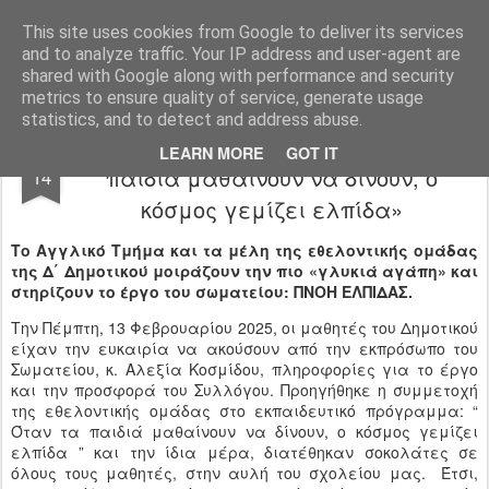
Ιδιωτικό Δημοτικό Σχολείο "Ι.Μ.ΔΕΛΑΣΑΛ"
This site uses cookies from Google to deliver its services
and to analyze traffic. Your IP address and user-agent are
shared with Google along with performance and security
metrics to ensure quality of service, generate usage
statistics, and to detect and address abuse.
Chocolate for Children 2025 - «Όταν τα
FEB
LEARN MORE
GOT IT
παιδιά μαθαίνουν να δίνουν, ο
14
κόσμος γεμίζει ελπίδα»
Tο Αγγλικό Τμήμα και τα μέλη της εθελοντικής ομάδας
της Δ΄ Δημοτικού μοιράζουν την πιο «γλυκιά αγάπη» και
στηρίζουν το έργο του σωματείου: ΠΝΟΗ ΕΛΠΙΔΑΣ.
Την Πέμπτη, 13 Φεβρουαρίου 2025, οι μαθητές του Δημοτικού
είχαν την ευκαιρία να ακούσουν από την εκπρόσωπο του
Σωματείου, κ. Αλεξία Κοσμίδου, πληροφορίες για το έργο
και την προσφορά του Συλλόγου. Προηγήθηκε η συμμετοχή
της εθελοντικής ομάδας στο εκπαιδευτικό πρόγραμμα: “
Όταν τα παιδιά μαθαίνουν να δίνουν, ο κόσμος γεμίζει
ελπίδα ” και την ίδια μέρα, διατέθηκαν σοκολάτες σε
όλους τους μαθητές, στην αυλή του σχολείου μας. Έτσι,