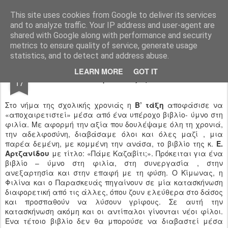
Ιδιωτικό Δημοτικό Σχολείο "Ι.Μ.ΔΕΛΑΣΑΛ"
This site uses cookies from Google to deliver its services
and to analyze traffic. Your IP address and user-agent are
shared with Google along with performance and security
metrics to ensure quality of service, generate usage
statistics, and to detect and address abuse.
JUL
LEARN MORE
GOT IT
Πάμε Καζαβίτι;
17
Στο νήμα της σχολικής χρονιάς η
Β’ τάξη
αποφάσισε να
«αποχαιρετιστεί» μέσα από ένα υπέροχο βιβλίο- ύμνο στη
φιλία. Με αφορμή την αξία που δουλέψαμε όλη τη χρονιά,
την αδελφοσύνη, διαβάσαμε όλοι και όλες μαζί , μια
παρέα δεμένη, με κομμένη την ανάσα, το βιβλίο της κ.
Ε.
Αρτζανίδου
με τίτλο: «Πάμε Καζαβίτι;». Πρόκειται για ένα
βιβλίο – ύμνο στη φιλία, στη συνεργασία , στην
ανεξαρτησία και στην επαφή με τη φύση. Ο Κίμωνας, η
Φιλίνα και ο Παρασκευάς πηγαίνουν σε μία κατασκήνωση
διαφορετική από τις άλλες, όπου ζουν ελεύθερα στο δάσος
και προσπαθούν να λύσουν γρίφους. Σε αυτή την
κατασκήνωση ακόμη και οι αντίπαλοι γίνονται νέοι φίλοι.
Ένα τέτοιο βιβλίο δεν θα μπορούσε να διαβαστεί μέσα