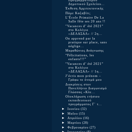
Προγραμματισμού
Δημοτικού Σχολείου...
Έκθεση Αρχιτεκτονικής
Πάμε Καζαβίτι;
L’École Primaire De La
Salle fête ses 20 ans !!
″Vacances d’ été 2021”
στο Κολέγιο
«ΔΕΛΑΣΑΛ» // 2η...
On apprend par la
pratique sur place, sans
néglige...
Μαραθώνιος Ανάγνωσης
“Félicitations, les
enfants!!!”
″Vacances d’ été 2021”
στο Κολέγιο
«ΔΕΛΑΣΑΛ» // 1η...
J’écris mon prénom –
Γράφω το όνομά μου
Διακρίσεις στον
Πανελλήνιο Διαγωνισμό
Γλώσσας «Κλε...
Ολοκλήρωση ετήσιου
εκπαιδευτικού
προγράμματος Γ΄ τ...
►
Ιουνίου
(32)
►
Μαΐου
(15)
►
Απριλίου
(16)
►
Μαρτίου
(28)
►
Φεβρουαρίου
(27)
►
Ιανουαρίου
(8)