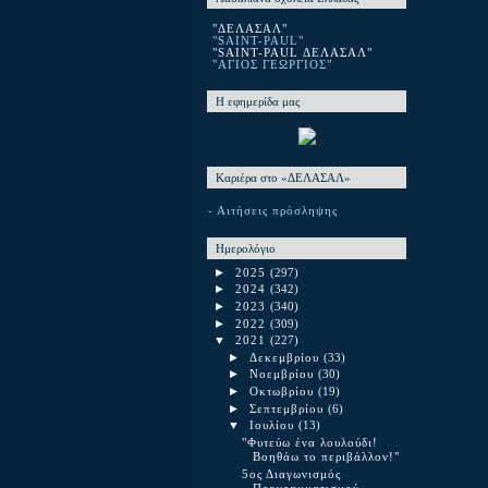
"ΔΕΛΑΣΑΛ"
"SAINT-PAUL"
"SAINT-PAUL ΔΕΛΑΣΑΛ"
"ΑΓΙΟΣ ΓΕΩΡΓΙΟΣ"
Η εφημερίδα μας
Καριέρα στο «ΔΕΛΑΣΑΛ»
- Αιτήσεις πρόσληψης
Ημερολόγιο
►
2025
(297)
►
2024
(342)
►
2023
(340)
►
2022
(309)
▼
2021
(227)
►
Δεκεμβρίου
(33)
►
Νοεμβρίου
(30)
►
Οκτωβρίου
(19)
►
Σεπτεμβρίου
(6)
▼
Ιουλίου
(13)
"Φυτεύω ένα λουλούδι!
Βοηθάω το περιβάλλον!"
5ος Διαγωνισμός