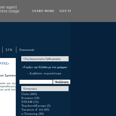
user-agent
erate usage
LEARN MORE
GOT IT
Σ.Γ.Κ.
Επικοινωνία
13ος Διαγωνισμός Ορθογραφίας
ΟΝΤΑΣ»
«Γυρίζω την Ελλάδα με ένα γράμμα»
- Διαβάστε περισσότερα
κού Σχολείου
τασία και την
απροσδόκητες
Κατηγορίες
ηκαν μετά από
Clubs
(605)
Erasmus
(10)
STEAM
(15)
Teachers4Europe
(5)
Vacances d' été
(65)
e-Twinning
(96)