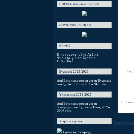
UNESCO Associated Schools
eTWINNING SCHOOL
ΕΛεΦυΣ
Εικονογραφημένο Λεξικό
Φυσικής για το Σχολείο -
Ε.Λε.Φυ.Σ.
Την
Εγγραφές 2025-2026
Διαβάστε περισσότερα για τις Εγγραφές
του Σχολικού Έτους 2025-2026
εδώ.
Υποτροφίες 2024-2025
Ετικέ
Διαβάστε περισσότερα για τις
Υποτροφίες του Σχολικού Έτους 2025-
2026
εδώ.
Χρήσιμα έγγραφα
Νεότερη αν
Γραφείο Κίνησης