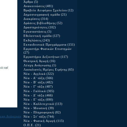
Άρθρα
(5)
Ανακοινώσεις
(481)
Βραβείο Αειφόρου Σχολείου
(12)
Δημοσιογραφική ομάδα
(21)
Διακρίσεις
(314)
Δράσεις βιβλιοθήκης
(52)
Δραστηριότητες
(102)
Εγκαταστάσεις
(5)
Εθελοντική ομάδα
(127)
Εκδηλώσεις
(243)
Εκπαιδευτικά Προγράμματα
(151)
Εργαστήρι Φυσικών Επιστημών
(27)
Εργαστήριο Δεξιοτήτων
(117)
Θεατρική Αγωγή
(16)
Λέσχη Ανάγνωσης
(1)
ικά εφέ
Λασαλιανές Ημέρες Ειρήνης
(65)
Νέα - Αγγλικά
(322)
Νέα - Α' τάξη
(566)
Νέα - Β' τάξη
(482)
Νέα - Γ' τάξη
(487)
Νέα - Γαλλικά
(305)
Νέα - Δ' τάξη
(466)
Νέα - Ε' τάξη
(690)
Νέα - Καλλιτεχνικά
(113)
Νέα - Μουσική
(39)
Νέα - Πληροφορική
(82)
ερη Ανάρτηση
Νέα - Στ' τάξη
(744)
Νέα - Φυσική Αγωγή
(115)
Ο.Π.Ε.
(21)