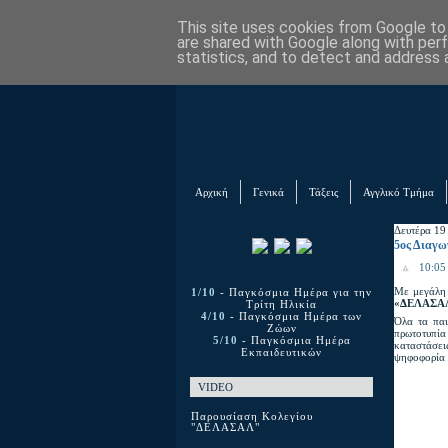
This site uses cookies from Google to d
are shared with Google along with per
statistics, and to detect and address 
Αρχική
Γενικά
Τάξεις
Αγγλικό Τμήμα
Δευτέρα 19
5ος Διαγ
10:05 
Με μεγάλη 
1/10
- Παγκόσμια Ημέρα για την
«ΔΕΛΑΣΑΛ
Τρίτη Ηλικία
4/10
- Παγκόσμια Ημέρα των
Όλα τα παι
Ζώων
πρωτοτυπία
5/10
- Παγκόσμια Ημέρα
καταστάσει
Εκπαιδευτικών
ψηφοφορία τ
VIDEO
Παρουσίαση Κολεγίου
"ΔΕΛΑΣΑΛ"