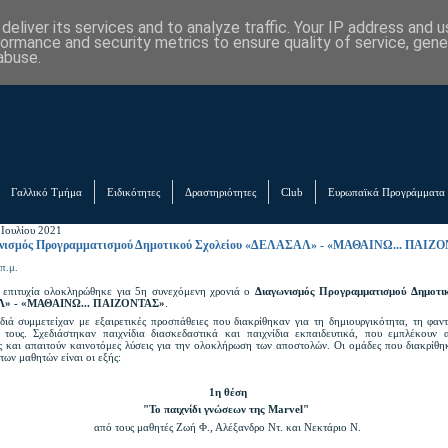
eliver its services and to analyze traffic. Your IP address and 
formance and security metrics to ensure quality of service, gen
abuse.
Γαλλικό Τμήμα
Ειδικότητες
Δραστηριότητες
Club
Ευρωπαϊκά Προγράμματα
 Ιουλίου 2021
ωνισμός Προγραμματισμού Δημοτικού Σχολείου «ΔΕΛΑΣΑΛ» - «ΜΑΘΑΙΝΩ... ΠΑΙΖ
π.μ.
επιτυχία ολοκληρώθηκε για 5η συνεχόμενη χρονιά ο
Διαγωνισμός Προγραμματισμού Δημοτι
» - «ΜΑΘΑΙΝΩ... ΠΑΙΖΟΝΤΑΣ»
.
διά συμμετείχαν με εξαιρετικές προσπάθειες που διακρίθηκαν για τη δημιουργικότητα, τη φαν
 τους. Σχεδιάστηκαν παιχνίδια διασκεδαστικά και παιχνίδια εκπαιδευτικά, που εμπλέκουν 
ς και απαιτούν καινοτόμες λύσεις για την ολοκλήρωση των αποστολών. Οι ομάδες που διακρίθ
ων μαθητών είναι οι εξής:
1η θέση
"To παιχνίδι γνώσεων της Marvel"
από τους μαθητές Ζωή Φ., Αλέξανδρο Ντ. και Νεκτάριο Ν.