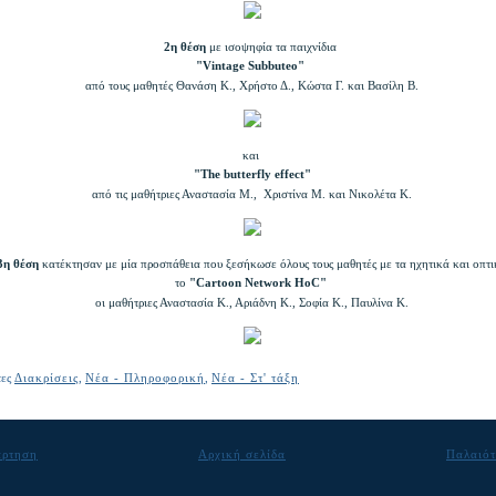
2η θέση
με ισοψηφία τα παιχνίδια
"Vintage Subbuteo"
από τους μαθητές Θανάση Κ., Χρήστο Δ., Κώστα Γ. και Βασίλη Β.
και
"The butterfly effect"
από τις μαθήτριες Αναστασία Μ., Χριστίνα Μ. και Νικολέτα Κ.
3η θέση
κατέκτησαν με μία προσπάθεια που ξεσήκωσε όλους τους μαθητές με τα ηχητικά και οπτ
το
"Cartoon Network HoC"
οι μαθήτριες Αναστασία Κ., Αριάδνη Κ., Σοφία Κ., Παυλίνα Κ.
τες
Διακρίσεις
,
Νέα - Πληροφορική
,
Νέα - Στ' τάξη
άρτηση
Αρχική σελίδα
Παλαιότ