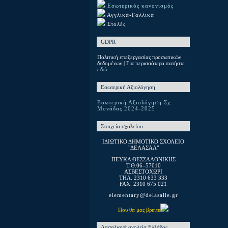
Εσωτερικός κανονισμός
Αγγλικά-Γαλλικά
Στολές
GDPR
Πολιτική επεξεργασίας προσωπικών
δεδομένων | Για περισσότερα πατήστε
εδώ.
Εσωτερική Αξιολόγηση
Εσωτερική Αξιολόγηση Σχ.
Μονάδας 2024-2025
Στοιχεία σχολείου
ΙΔΙΩΤΙΚΟ ΔΗΜΟΤΙΚΟ ΣΧΟΛΕΙΟ
"ΔΕΛΑΣΑΛ"
ΠΕΥΚΑ ΘΕΣΣΑΛΟΝΙΚΗΣ
T.Θ.06–57010
ΑΣΒΕΣΤΟΧΩΡΙ
ΤΗΛ. 2310 633 333
FAX. 2310 675 021
elementary@delasalle.gr
Που θα μας βρείτε
Λασαλιανά σχολεία Ελλάδας