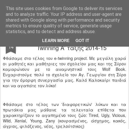
Ιδιωτικό Δημοτικό Σχολείο "Ι.Μ.ΔΕΛΑΣΑΛ"
This site uses cookies from Google to deliver its services
and to analyze traffic. Your IP address and user-agent are
shared with Google along with performance and security
metrics to ensure quality of service, generate usage
statistics, and to detect and address abuse.
Έργα Μαθητών | Πρόγραμμα e-
MAY
LEARN MORE
GOT IT
14
Twinning Α’ τάξης 2014-15
Φθάσαμε στο τέλος του e-twinning project. Με μεγάλη χαρά
οι μαθητές και μαθήτριες του σχολείου μας και της Σύρου
καμαρώνουν με το αναμνηστικό τους Wolf Book.
Ευχαριστούμε πολύ το σχολείο του Αγ. Γεωργίου στη Σύρο
για την όμορφη συνεργασία μας. Καλό Καλοκαίρι παιδιά
και να αγαπάτε τον λύκο!
Φθάσαμε στο τέλος των 'διαφορετικών' λύκων και τα
πρωτάκια μας μάθανε τα τελευταία επίθετα που
χαρακτηρίζουν το αγαπημένο τους ζώο: Tired, Ugly, Vicious,
Wild, Xenial, Young, Zany (κουρασμένος, άσχημος, κακός,
άγριος, φιλόξενος, νέος, τρελούτσικος)