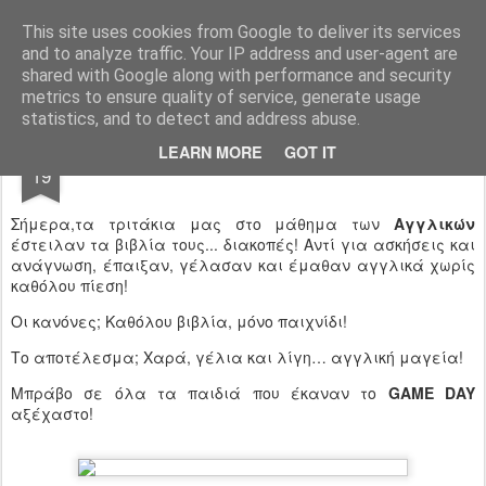
Ιδιωτικό Δημοτικό Σχολείο "Ι.Μ.ΔΕΛΑΣΑΛ"
This site uses cookies from Google to deliver its services
and to analyze traffic. Your IP address and user-agent are
shared with Google along with performance and security
metrics to ensure quality of service, generate usage
statistics, and to detect and address abuse.
OCT
LEARN MORE
GOT IT
GAME DAY ΣΤΑ ΑΓΓΛΙΚΑ!
19
Σήμερα,τα τριτάκια μας στο μάθημα των
Αγγλικών
έστειλαν τα βιβλία τους... διακοπές! Αντί για ασκήσεις και
ανάγνωση, έπαιξαν, γέλασαν και έμαθαν αγγλικά χωρίς
καθόλου πίεση!
Οι κανόνες; Καθόλου βιβλία, μόνο παιχνίδι!
Το αποτέλεσμα; Χαρά, γέλια και λίγη… αγγλική μαγεία!
Μπράβο σε όλα τα παιδιά που έκαναν το
GAME DAY
αξέχαστο!