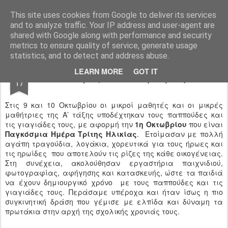
Ιδιωτικό Δημοτικό Σχολείο "Ι.Μ.ΔΕΛΑΣΑΛ"
This site uses cookies from Google to deliver its services
and to analyze traffic. Your IP address and user-agent are
shared with Google along with performance and security
metrics to ensure quality of service, generate usage
statistics, and to detect and address abuse.
OCT
LEARN MORE
GOT IT
Γιορτή παππού γιαγιάς
17
Στις 9 και 10 Οκτωβρίου οι μικροί μαθητές και οι μικρές
μαθήτριες της Α’ τάξης υποδέχτηκαν τους παππούδες και
τις γιαγιάδες τους, με αφορμή την
1η Οκτωβρίου
που είναι
Παγκόσμια Ημέρα Τρίτης Ηλικίας
. Ετοίμασαν με πολλή
αγάπη τραγούδια, λογάκια, χορευτικά για τους ήρωες και
τις ηρωίδες που αποτελούν τις ρίζες της κάθε οικογένειας.
Στη συνέχεια, ακολούθησαν εργαστήρια παιχνιδιού,
φωτογραφίας, αφήγησης και κατασκευής, ώστε τα παιδιά
να έχουν δημιουργικό χρόνο με τους παππούδες και τις
γιαγιάδες τους. Περάσαμε υπέροχα και ήταν ίσως η πιο
συγκινητική δράση που γέμισε με ελπίδα και δύναμη τα
πρωτάκια στην αρχή της σχολικής χρονιάς τους.