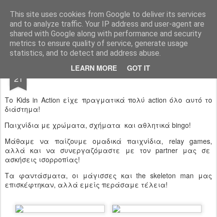
Ιδιωτικό Δημοτικό Σχολείο "Ι.Μ.ΔΕΛΑΣΑΛ"
This site uses cookies from Google to deliver its services
and to analyze traffic. Your IP address and user-agent are
shared with Google along with performance and security
metrics to ensure quality of service, generate usage
statistics, and to detect and address abuse.
NOV
LEARN MORE
GOT IT
One two three Kids in Action
21
Το Kids in Action είχε πραγματικά πολύ action όλο αυτό το
διάστημα!
Παιχνίδια με χρώματα, σχήματα και αθλητικά bingo!
Μάθαμε να παίζουμε ομαδικά παιχνίδια, relay games,
αλλά και να συνεργαζόμαστε με τον partner μας σε
ασκήσεις ισορροπίας!
Τα φαντάσματα, οι μάγισσες και the skeleton man μας
επισκέφτηκαν, αλλά εμείς περάσαμε τέλεια!