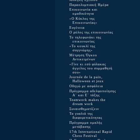
Παραολυμπιακή Ημέρα
Επικοινωνία και
ομαδικότητα
«Ο Κύκλος της
Επικοινωνίας»
Ευγένεια
Ο ρόλος της επικοινωνίας
Το τηλεφωνάκι της
επικοινωνίας
«Το κουκλί της
συγγνώμης»
Μέτρηση Όγκου
Αντικειμένων
«Γίνε κι εσύ φύλακας
άγγελος του συμμαθητή
σου»
Journée de la paix,
Halloween et jeux
Οδηγώ με ασφάλεια
Πρόγραμμα αδελφοποίησης
Α΄ και Ε΄ τάξης
Teamwork makes the
dream work
Συναισθηματίζειν
Τα γυαλιά της
διαφορετικότητας
Πρόγραμμα ομαλής
μετάβασης
17th International Rapid
Chess Festival