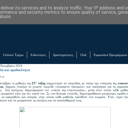
eliver its services and to analyze traffic. Your IP address and 
formance and security metrics to ensure quality of service, gen
abuse.
Γαλλικό Τμήμα
Ειδικότητες
Δραστηριότητες
Club
Ευρωπαϊκά Προγράμματα
 Νοεμβρίου 2024
ία και ομαδικότητα
π.μ.
κτώβριο οι μαθητές της
ΣΤ΄ τάξης
συμμετείχαν σε παιχνίδια, με στόχο την ενίσχυση της
επικοι
τας
. Αρχικά, έπαιξαν το γνωστό παιχνίδι «σπασμένο τηλέφωνο» και συζήτησαν για τη σημασία
ας. Στη συνέχεια, δημιούργησαν τον «κύκλο της επικοινωνίας», μέσα στον οποίο κάθε μαθη
 μοιραστεί κάτι για τον εαυτό του. Σε ένα δεύτερο επίπεδο, δημιουργήθηκαν μικρότερες ομάδες 
 να αφηγηθούν μια ιστορία, στην οποία κάθε μαθητής πρόσθεσε ένα κομμάτι. Έτσι, είχαν την
σουν και να μοιραστούν τις σκέψεις και τα συναισθήματά τους.