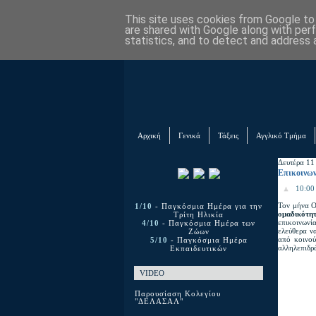
This site uses cookies from Google to d
are shared with Google along with per
statistics, and to detect and address 
Αρχική
Γενικά
Τάξεις
Αγγλικό Τμήμα
Δευτέρα 11
Επικοινων
10:00 
Τον μήνα Ο
1/10
- Παγκόσμια Ημέρα για την
ομαδικότη
Τρίτη Ηλικία
επικοινωνί
4/10
- Παγκόσμια Ημέρα των
ελεύθερα να
Ζώων
από κοινού
5/10
- Παγκόσμια Ημέρα
αλληλεπιδρά
Εκπαιδευτικών
VIDEO
Παρουσίαση Κολεγίου
"ΔΕΛΑΣΑΛ"