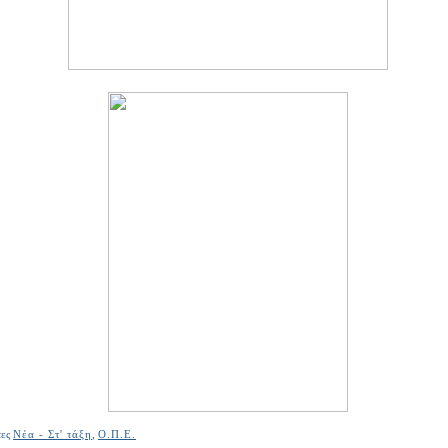
τες
Νέα - Στ' τάξη
,
Ο.Π.Ε.