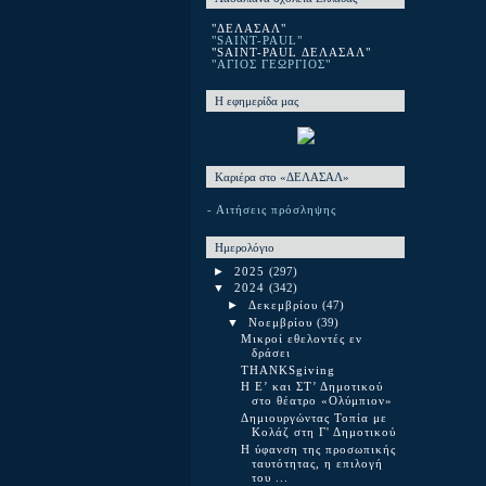
"ΔΕΛΑΣΑΛ"
"SAINT-PAUL"
"SAINT-PAUL ΔΕΛΑΣΑΛ"
"ΑΓΙΟΣ ΓΕΩΡΓΙΟΣ"
Η εφημερίδα μας
Καριέρα στο «ΔΕΛΑΣΑΛ»
- Αιτήσεις πρόσληψης
Ημερολόγιο
►
2025
(297)
▼
2024
(342)
►
Δεκεμβρίου
(47)
▼
Νοεμβρίου
(39)
Μικροί εθελοντές εν
δράσει
THANKSgiving
Η Ε’ και ΣΤ’ Δημοτικού
στο θέατρο «Ολύμπιον»
Δημιουργώντας Τοπία με
Κολάζ στη Γ' Δημοτικού
Η ύφανση της προσωπικής
ταυτότητας, η επιλογή
του ...