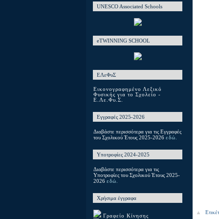
UNESCO Associated Schools
eTWINNING SCHOOL
ΕΛεΦυΣ
Εικονογραφημένο Λεξικό
Φυσικής για το Σχολείο -
Ε.Λε.Φυ.Σ.
Εγγραφές 2025-2026
Διαβάστε περισσότερα για τις Εγγραφές
του Σχολικού Έτους 2025-2026
εδώ.
Υποτροφίες 2024-2025
Διαβάστε περισσότερα για τις
Υποτροφίες του Σχολικού Έτους 2025-
2026
εδώ.
Χρήσιμα έγγραφα
Ετικέ
Γραφείο Κίνησης