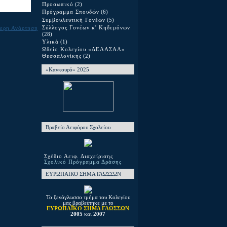
Προσωπικό
(2)
Πρόγραμμα Σπουδών
(6)
Συμβουλευτική Γονέων
(5)
Σύλλογος Γονέων κ' Κηδεμόνων
ερη Ανάρτηση
(28)
Υλικά
(1)
Ωδείο Κολεγίου «ΔΕΛΑΣΑΛ»
Θεσσαλονίκης
(2)
«Καγκουρό» 2025
Βραβείο Αειφόρου Σχολείου
Σχέδιο Αειφ. Διαχείρισης
Σχολικό Πρόγραμμα Δράσης
ΕΥΡΩΠΑΪΚΟ ΣΗΜΑ ΓΛΩΣΣΩΝ
Το ξενόγλωσσο τμήμα του Κολεγίου
μας βραβεύτηκε με το
ΕΥΡΩΠΑΪΚΟ ΣΗΜΑ ΓΛΩΣΣΩΝ
2005
και
2007