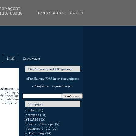
user-agent
erate usage
LEARN MORE
GOT IT
Σ.Γ.Κ.
Επικοινωνία
13ος Διαγωνισμός Ορθογραφίας
«Γυρίζω την Ελλάδα με ένα γράμμα»
- Διαβάστε περισσότερα
νωνίας
και της
 της καθαρής
τής μπορούσε
και επιδίωξαν
 ευκαιρία να
Κατηγορίες
Clubs
(605)
Erasmus
(10)
STEAM
(15)
Teachers4Europe
(5)
Vacances d' été
(65)
e-Twinning
(96)