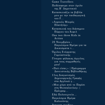
Game Travellers
Ποδόσφαιρο στον όμιλο
της Β΄ Δημοτικού
Κατασκευάζω τα βιβλία
μου με την παιδαγωγική
του F...
«Λυρικός Μικρός
Πλανήτης»
Κατασκευή του διάσημου
Πύργου του Άιφελ
One two three Kids in
Action
20 Νοεμβρίου -
Παγκόσμια Ημέρα για τα
Δικαιώματα τ...
Όμιλος Ενόργανης
Γυμναστικής
Γίνομαι φύλακας άγγελος
για τους συμμαθητές
μου!
«Πού είσαι;» | Πρόγραμμα
Δανειστικής Βιβλιοθήκης
11ος Διαγωνισμός
Δημιουργικής Γραφής
στα Αγγλικά γ...
«Μια μύγα από το Παρίσι
στη Θεσσαλονίκη» |
Πρόγραμ...
Εδώ Πολυτεχνείο…
Παγκόσμια Ημέρα
Καλοσύνης
Άσκηση σχεδίου