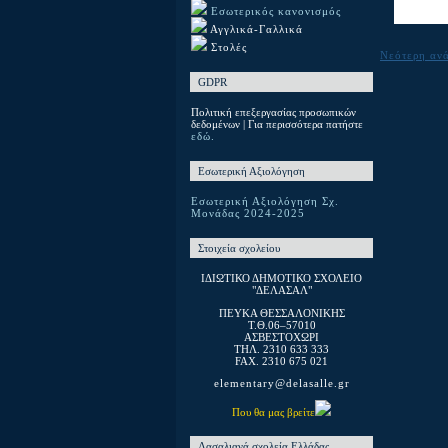
Εσωτερικός κανονισμός
Αγγλικά-Γαλλικά
Στολές
Νεότερη αν
GDPR
Πολιτική επεξεργασίας προσωπικών
δεδομένων | Για περισσότερα πατήστε
εδώ.
Εσωτερική Αξιολόγηση
Εσωτερική Αξιολόγηση Σχ.
Μονάδας 2024-2025
Στοιχεία σχολείου
ΙΔΙΩΤΙΚΟ ΔΗΜΟΤΙΚΟ ΣΧΟΛΕΙΟ
"ΔΕΛΑΣΑΛ"
ΠΕΥΚΑ ΘΕΣΣΑΛΟΝΙΚΗΣ
T.Θ.06–57010
ΑΣΒΕΣΤΟΧΩΡΙ
ΤΗΛ. 2310 633 333
FAX. 2310 675 021
elementary@delasalle.gr
Που θα μας βρείτε
Λασαλιανά σχολεία Ελλάδας