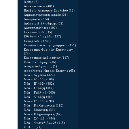
Άρθρα
(5)
Ανακοινώσεις
(481)
Βραβείο Αειφόρου Σχολείου
(12)
Δημοσιογραφική ομάδα
(21)
Διακρίσεις
(314)
Δράσεις βιβλιοθήκης
(52)
Δραστηριότητες
(102)
Εγκαταστάσεις
(5)
Εθελοντική ομάδα
(127)
Εκδηλώσεις
(243)
Εκπαιδευτικά Προγράμματα
(151)
Εργαστήρι Φυσικών Επιστημών
(27)
Εργαστήριο Δεξιοτήτων
(117)
Θεατρική Αγωγή
(16)
Λέσχη Ανάγνωσης
(1)
Λασαλιανές Ημέρες Ειρήνης
(65)
Νέα - Αγγλικά
(322)
Νέα - Α' τάξη
(566)
Νέα - Β' τάξη
(482)
Νέα - Γ' τάξη
(487)
Νέα - Γαλλικά
(305)
Νέα - Δ' τάξη
(466)
Νέα - Ε' τάξη
(690)
Νέα - Καλλιτεχνικά
(113)
Νέα - Μουσική
(39)
Νέα - Πληροφορική
(82)
Νέα - Στ' τάξη
(744)
Νέα - Φυσική Αγωγή
(115)
Ο.Π.Ε.
(21)