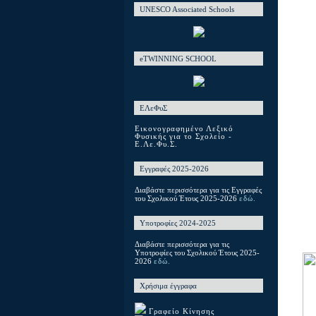
UNESCO Associated Schools
eTWINNING SCHOOL
ΕΛεΦυΣ
Εικονογραφημένο Λεξικό
Φυσικής για το Σχολείο -
Ε.Λε.Φυ.Σ.
Εγγραφές 2025-2026
Διαβάστε περισσότερα για τις Εγγραφές
του Σχολικού Έτους 2025-2026
εδώ.
Υποτροφίες 2024-2025
Διαβάστε περισσότερα για τις
Υποτροφίες του Σχολικού Έτους 2025-
2026
εδώ.
Χρήσιμα έγγραφα
Γραφείο Κίνησης