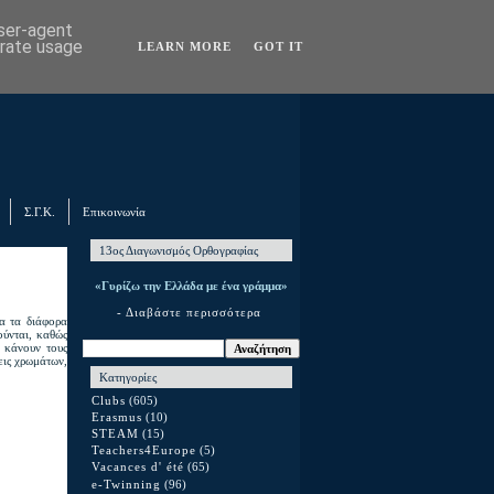
user-agent
erate usage
LEARN MORE
GOT IT
Σ.Γ.Κ.
Επικοινωνία
13ος Διαγωνισμός Ορθογραφίας
«Γυρίζω την Ελλάδα με ένα γράμμα»
- Διαβάστε περισσότερα
α τα διάφορα
ούνται, καθώς
 κάνουν τους
εις χρωμάτων,
Κατηγορίες
Clubs
(605)
Erasmus
(10)
STEAM
(15)
Teachers4Europe
(5)
Vacances d' été
(65)
e-Twinning
(96)