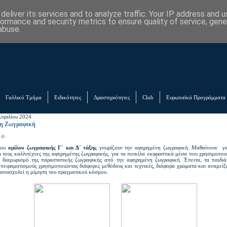
eliver its services and to analyze traffic. Your IP address and 
formance and security metrics to ensure quality of service, gen
abuse.
Γαλλικό Τμήμα
Ειδικότητες
Δραστηριότητες
Club
Ευρωπαϊκά Προγράμματα
Απριλίου 2024
η Ζωγραφική
.μ.
του
ομίλου ζωγραφικής Γ΄ και Δ΄ τάξης
γνωρίζουν την αφηρημένη ζωγραφική. Μαθαίνουν γι
ι τους καλλιτέχνες της αφηρημένης ζωγραφικής, για τα ποικίλα εκφραστικά μέσα που χρησιμοποι
ν διαχωρισμό της παραστατικής ζωγραφικής από την αφηρημένη ζωγραφική. Έπειτα, τα παιδιά
 πειραματισμούς χρησιμοποιώντας διάφορες μεθόδους και τεχνικές, διάφορα χρώματα και αναμείξ
α απασχολεί η μίμηση του πραγματικού κόσμου.