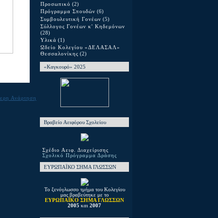
Προσωπικό
(2)
Πρόγραμμα Σπουδών
(6)
Συμβουλευτική Γονέων
(5)
Σύλλογος Γονέων κ' Κηδεμόνων
(28)
Υλικά
(1)
Ωδείο Κολεγίου «ΔΕΛΑΣΑΛ»
Θεσσαλονίκης
(2)
«Καγκουρό» 2025
ερη Ανάρτηση
Βραβείο Αειφόρου Σχολείου
Σχέδιο Αειφ. Διαχείρισης
Σχολικό Πρόγραμμα Δράσης
ΕΥΡΩΠΑΪΚΟ ΣΗΜΑ ΓΛΩΣΣΩΝ
Το ξενόγλωσσο τμήμα του Κολεγίου
μας βραβεύτηκε με το
ΕΥΡΩΠΑΪΚΟ ΣΗΜΑ ΓΛΩΣΣΩΝ
2005
και
2007