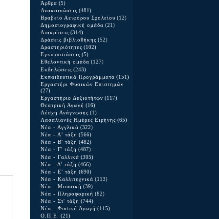
Άρθρα
(5)
Ανακοινώσεις
(481)
Βραβείο Αειφόρου Σχολείου
(12)
Δημοσιογραφική ομάδα
(21)
Διακρίσεις
(314)
Δράσεις βιβλιοθήκης
(52)
Δραστηριότητες
(102)
Εγκαταστάσεις
(5)
Εθελοντική ομάδα
(127)
Εκδηλώσεις
(243)
Εκπαιδευτικά Προγράμματα
(151)
Εργαστήρι Φυσικών Επιστημών
(27)
Εργαστήριο Δεξιοτήτων
(117)
Θεατρική Αγωγή
(16)
Λέσχη Ανάγνωσης
(1)
Λασαλιανές Ημέρες Ειρήνης
(65)
Νέα - Αγγλικά
(322)
Νέα - Α' τάξη
(566)
Νέα - Β' τάξη
(482)
Νέα - Γ' τάξη
(487)
Νέα - Γαλλικά
(305)
Νέα - Δ' τάξη
(466)
Νέα - Ε' τάξη
(690)
Νέα - Καλλιτεχνικά
(113)
Νέα - Μουσική
(39)
Νέα - Πληροφορική
(82)
Νέα - Στ' τάξη
(744)
Νέα - Φυσική Αγωγή
(115)
Ο.Π.Ε.
(21)