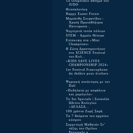
Tο Ολυμπιακό άθλημα του
JUDO
Θεσσαλονίκη
Happy Easter Forest
Μαριάνθη Στεφανίδου -
Χρυσή Πρωταθλήτρια
Πανευρωπα...
Νυχτερινά τοπία πόλεων
STEM - Αρχαίο Θέατρο
Επίσκεψη στα «Mini
Champions»
Η Ζώνη Δραστηριοτήτων
στο SCIENCE Festival
του Κολ...
«KIDS SAVE LIVES
CHAMPIONSHIP 2024»
1er Festival Francophone
du théâtre pour écoliers
...
Ψηφιακή συνάντηση με τον
Dalí
«Ποδηλατώ με ασφάλεια
και χαμόγελο»
Tu Sei Speciale | Συναυλία
Ωδείου Κολεγίου
«ΔΕΛΑΣΑ...
100 χρόνια Ζωρζ Σαρή
Tα 7 θαύματα του αρχαίου
κόσμου
Συμμετοχή Μαθητών Στ’
τάξης του Ομίλου
Ρητορικής κ...