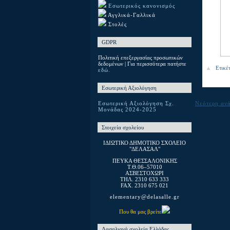
Εσωτερικός κανονισμός
Αγγλικά-Γαλλικά
Στολές
GDPR
Πολιτική επεξεργασίας προσωπικών
δεδομένων | Για περισσότερα πατήστε
Ετικέ
εδώ.
Εσωτερική Αξιολόγηση
Νεότερη αν
Εσωτερική Αξιολόγηση Σχ.
Μονάδας 2024-2025
Στοιχεία σχολείου
ΙΔΙΩΤΙΚΟ ΔΗΜΟΤΙΚΟ ΣΧΟΛΕΙΟ
"ΔΕΛΑΣΑΛ"
ΠΕΥΚΑ ΘΕΣΣΑΛΟΝΙΚΗΣ
T.Θ.06–57010
ΑΣΒΕΣΤΟΧΩΡΙ
ΤΗΛ. 2310 633 333
FAX. 2310 675 021
elementary@delasalle.gr
Που θα μας βρείτε
Λασαλιανά σχολεία Ελλάδας