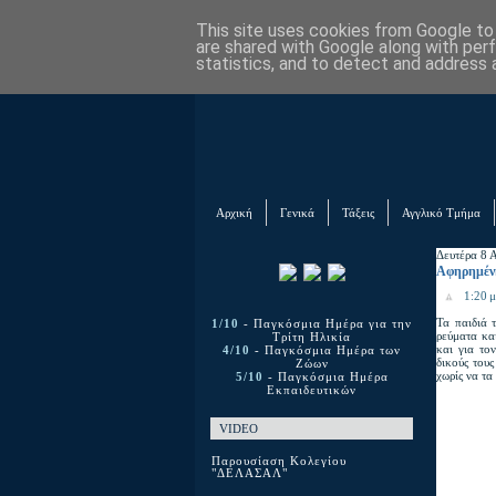
This site uses cookies from Google to d
are shared with Google along with per
statistics, and to detect and address 
Αρχική
Γενικά
Τάξεις
Αγγλικό Τμήμα
Δευτέρα 8 
Αφηρημέν
1:20 μ
Τα παιδιά 
1/10
- Παγκόσμια Ημέρα για την
ρεύματα κα
Τρίτη Ηλικία
και για το
4/10
- Παγκόσμια Ημέρα των
δικούς τους
Ζώων
χωρίς να τ
5/10
- Παγκόσμια Ημέρα
Εκπαιδευτικών
VIDEO
Παρουσίαση Κολεγίου
"ΔΕΛΑΣΑΛ"