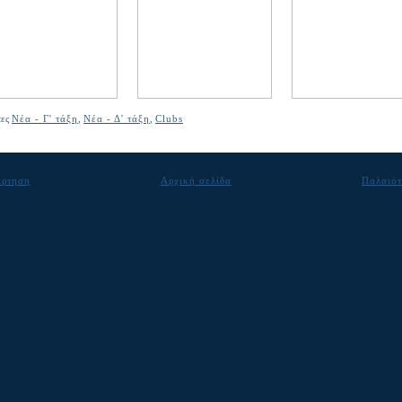
τες
Νέα - Γ' τάξη
,
Νέα - Δ' τάξη
,
Clubs
άρτηση
Αρχική σελίδα
Παλαιότ