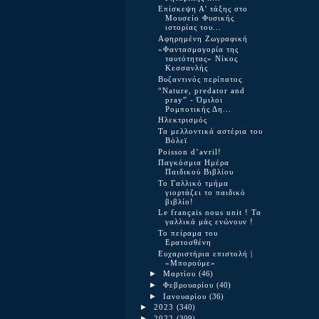
Επίσκεψη Α' τάξης στο
Μουσείο Φυσικής
ιστορίας του...
Αφηρημένη Ζωγραφική
«Φαντασμαγορία της
ταυτότητας» Νίκος
Κεσσανλής
Βυζαντινός περίπατος
“Νature, predator and
pray” - Όμιλοι
Ρομποτικής Δη...
Ηλεκτρισμός
Τα μελλοντικά αστέρια του
Βόλεϊ
Poisson d’avril!
Παγκόσμια Ημέρα
Παιδικού Βιβλίου
Το Γαλλικό τμήμα
γιορτάζει το παιδικό
βιβλίο!
Le français nous unit ! Τα
γαλλικά μάς ενώνουν !
Το πείραμα του
Ερατοσθένη
Ευχαριστήρια επιστολή |
«Μπορούμε»
►
Μαρτίου
(46)
►
Φεβρουαρίου
(40)
►
Ιανουαρίου
(36)
►
2023
(340)
►
2022
(309)