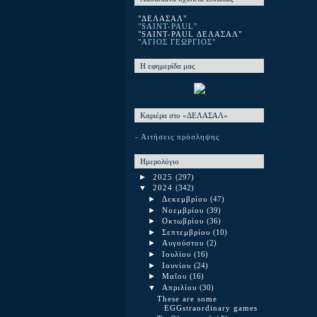
"ΔΕΛΑΣΑΛ"
"SAINT-PAUL"
"SAINT-PAUL ΔΕΛΑΣΑΛ"
"ΑΓΙΟΣ ΓΕΩΡΓΙΟΣ"
Η εφημερίδα μας
Καριέρα στο «ΔΕΛΑΣΑΛ»
- Αιτήσεις πρόσληψης
Ημερολόγιο
►
2025
(297)
▼
2024
(342)
►
Δεκεμβρίου
(47)
►
Νοεμβρίου
(39)
►
Οκτωβρίου
(36)
►
Σεπτεμβρίου
(10)
►
Αυγούστου
(2)
►
Ιουλίου
(16)
►
Ιουνίου
(24)
►
Μαΐου
(16)
▼
Απριλίου
(30)
These are some
EGGstraordinary games