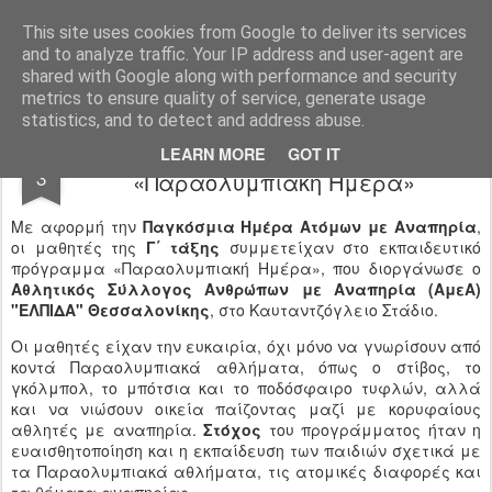
Ιδιωτικό Δημοτικό Σχολείο "Ι.Μ.ΔΕΛΑΣΑΛ"
This site uses cookies from Google to deliver its services
and to analyze traffic. Your IP address and user-agent are
shared with Google along with performance and security
metrics to ensure quality of service, generate usage
statistics, and to detect and address abuse.
Παγκόσμια Ημέρα ΑμεΑ Γ΄ τάξη -
DEC
LEARN MORE
GOT IT
3
«Παραολυμπιακή Ημέρα»
Με αφορμή την
Παγκόσμια Ημέρα Ατόμων με Αναπηρία
,
οι μαθητές της
Γ΄ τάξης
συμμετείχαν στο εκπαιδευτικό
πρόγραμμα «Παραολυμπιακή Ημέρα», που διοργάνωσε ο
Αθλητικός Σύλλογος Ανθρώπων με Αναπηρία (ΑμεΑ)
"ΕΛΠΙΔΑ" Θεσσαλονίκης
, στο Καυταντζόγλειο Στάδιο.
Οι μαθητές είχαν την ευκαιρία, όχι μόνο να γνωρίσουν από
κοντά Παραολυμπιακά αθλήματα, όπως ο στίβος, το
γκόλμπολ, το μπότσια και το ποδόσφαιρο τυφλών, αλλά
και να νιώσουν οικεία παίζοντας μαζί με κορυφαίους
αθλητές με αναπηρία.
Στόχος
του προγράμματος ήταν η
ευαισθητοποίηση και η εκπαίδευση των παιδιών σχετικά με
τα Παραολυμπιακά αθλήματα, τις ατομικές διαφορές και