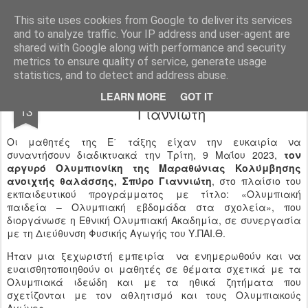
Ιδιωτικό Δημοτικό Σχολείο "Ι.Μ.ΔΕΛΑΣΑΛ"
This site uses cookies from Google to deliver its services
and to analyze traffic. Your IP address and user-agent are
shared with Google along with performance and security
metrics to ensure quality of service, generate usage
statistics, and to detect and address abuse.
Διαδικτυακή συνάντηση με τον Σπύρο
JUN
LEARN MORE
GOT IT
13
Γιαννιώτη
Οι μαθητές της Ε΄ τάξης είχαν την ευκαιρία να
συναντήσουν διαδικτυακά την Τρίτη, 9 Μαΐου 2023,
τον
αργυρό Ολυμπιονίκη της Μαραθώνιας Κολύμβησης
ανοιχτής θαλάσσης, Σπύρο Γιαννιώτη
, στο πλαίσιο του
εκπαιδευτικού προγράμματος με τίτλο: «Ολυμπιακή
παιδεία – Ολυμπιακή εβδομάδα στα σχολεία», που
διοργάνωσε η Εθνική Ολυμπιακή Ακαδημία, σε συνεργασία
με τη Διεύθυνση Φυσικής Αγωγής του Υ.ΠΑΙ.Θ.
Ήταν μια ξεχωριστή εμπειρία να ενημερωθούν και να
ευαισθητοποιηθούν οι μαθητές σε θέματα σχετικά με τα
Ολυμπιακά ιδεώδη και με τα ηθικά ζητήματα που
σχετίζονται με τον αθλητισμό και τους Ολυμπιακούς