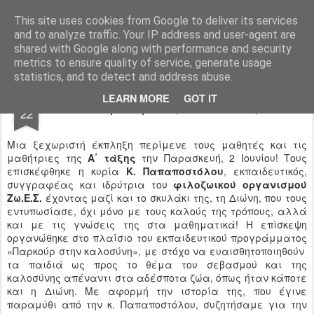
Ιδιωτικό Δημοτικό Σχολείο "Ι.Μ.ΔΕΛΑΣΑΛ"
This site uses cookies from Google to deliver its services
and to analyze traffic. Your IP address and user-agent are
shared with Google along with performance and security
metrics to ensure quality of service, generate usage
statistics, and to detect and address abuse.
JUN
LEARN MORE
GOT IT
«Παρκούρ στην καλοσύνη»
22
Μια ξεχωριστή έκπληξη περίμενε τους μαθητές και τις
μαθήτριες της
Α΄ τάξης
την Παρασκευή, 2 Ιουνίου! Τους
επισκέφθηκε η κυρία
Κ. Παπαποστόλου
, εκπαιδευτικός,
συγγραφέας και ιδρύτρια του
φιλοζωικού οργανισμού
Ζω.Ε.Σ.
έχοντας μαζί και το σκυλάκι της, τη Διώνη, που τους
εντυπωσίασε, όχι μόνο με τους καλούς της τρόπους, αλλά
και με τις γνώσεις της στα μαθηματικά! Η επίσκεψη
οργανώθηκε στο πλαίσιο του εκπαιδευτικού προγράμματος
«Παρκούρ στην καλοσύνη», με στόχο να ευαισθητοποιηθούν
τα παιδιά ως προς το θέμα του σεβασμού και της
καλοσύνης απέναντι στα αδέσποτα ζώα, όπως ήταν κάποτε
και η Διώνη. Με αφορμή την ιστορία της, που έγινε
παραμύθι από την κ. Παπαποστόλου, συζητήσαμε για την