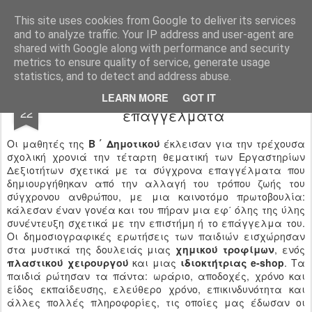
Ιδιωτικό Δημοτικό Σχολείο "Ι.Μ.ΔΕΛΑΣΑΛ"
This site uses cookies from Google to deliver its services
and to analyze traffic. Your IP address and user-agent are
shared with Google along with performance and security
metrics to ensure quality of service, generate usage
statistics, and to detect and address abuse.
Εργαστήρια Δεξιοτήτων // Σύγχρονα
JUN
LEARN MORE
GOT IT
22
επαγγέλματα
Οι μαθητές της
Β ΄ Δημοτικού
έκλεισαν για την τρέχουσα
σχολική χρονιά την τέταρτη θεματική των Εργαστηρίων
Δεξιοτήτων σχετικά με τα σύγχρονα επαγγέλματα που
δημιουργήθηκαν από την αλλαγή του τρόπου ζωής του
σύγχρονου ανθρώπου, με μια καινοτόμο πρωτοβουλία:
κάλεσαν έναν γονέα και του πήραν μια εφ΄ όλης της ύλης
συνέντευξη σχετικά με την επιστήμη ή το επάγγελμα του.
Οι δημοσιογραφικές ερωτήσεις των παιδιών εισχώρησαν
στα μυστικά της δουλειάς μιας
χημικού τροφίμων
, ενός
πλαστικού χειρουργού
και μιας
ιδιοκτήτριας e-shop
. Τα
παιδιά ρώτησαν τα πάντα: ωράριο, αποδοχές, χρόνο και
είδος εκπαίδευσης, ελεύθερο χρόνο, επικινδυνότητα και
άλλες πολλές πληροφορίες, τις οποίες μας έδωσαν οι