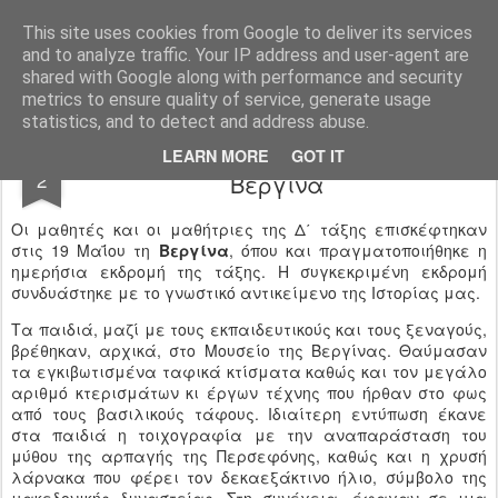
Ιδιωτικό Δημοτικό Σχολείο "Ι.Μ.ΔΕΛΑΣΑΛ"
This site uses cookies from Google to deliver its services
and to analyze traffic. Your IP address and user-agent are
shared with Google along with performance and security
metrics to ensure quality of service, generate usage
statistics, and to detect and address abuse.
Ημερήσια εκδρομή Δ΄ τάξης στη
JUN
LEARN MORE
GOT IT
2
Βεργίνα
Οι μαθητές και οι μαθήτριες της Δ΄ τάξης επισκέφτηκαν
στις 19 Μαΐου τη
Βεργίνα
, όπου και πραγματοποιήθηκε η
ημερήσια εκδρομή της τάξης. Η συγκεκριμένη εκδρομή
συνδυάστηκε με το γνωστικό αντικείμενο της Ιστορίας μας.
Τα παιδιά, μαζί με τους εκπαιδευτικούς και τους ξεναγούς,
βρέθηκαν, αρχικά, στο Μουσείο της Βεργίνας. Θαύμασαν
τα εγκιβωτισμένα ταφικά κτίσματα καθώς και τον μεγάλο
αριθμό κτερισμάτων κι έργων τέχνης που ήρθαν στο φως
από τους βασιλικούς τάφους. Ιδιαίτερη εντύπωση έκανε
στα παιδιά η τοιχογραφία με την αναπαράσταση του
μύθου της αρπαγής της Περσεφόνης, καθώς και η χρυσή
λάρνακα που φέρει τον δεκαεξάκτινο ήλιο, σύμβολο της