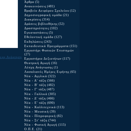
Άρθρα
(5)
Ανακοινώσεις
(481)
Βραβείο Αειφόρου Σχολείου
(12)
Δημοσιογραφική ομάδα
(21)
Διακρίσεις
(314)
Δράσεις βιβλιοθήκης
(52)
Δραστηριότητες
(102)
Εγκαταστάσεις
(5)
Εθελοντική ομάδα
(127)
Εκδηλώσεις
(243)
Εκπαιδευτικά Προγράμματα
(151)
Εργαστήρι Φυσικών Επιστημών
(27)
ερη Ανάρτηση
Εργαστήριο Δεξιοτήτων
(117)
Θεατρική Αγωγή
(16)
Λέσχη Ανάγνωσης
(1)
Λασαλιανές Ημέρες Ειρήνης
(65)
Νέα - Αγγλικά
(322)
Νέα - Α' τάξη
(566)
Νέα - Β' τάξη
(482)
Νέα - Γ' τάξη
(487)
Νέα - Γαλλικά
(305)
Νέα - Δ' τάξη
(466)
Νέα - Ε' τάξη
(690)
Νέα - Καλλιτεχνικά
(113)
Νέα - Μουσική
(39)
Νέα - Πληροφορική
(82)
Νέα - Στ' τάξη
(744)
Νέα - Φυσική Αγωγή
(115)
Ο.Π.Ε.
(21)