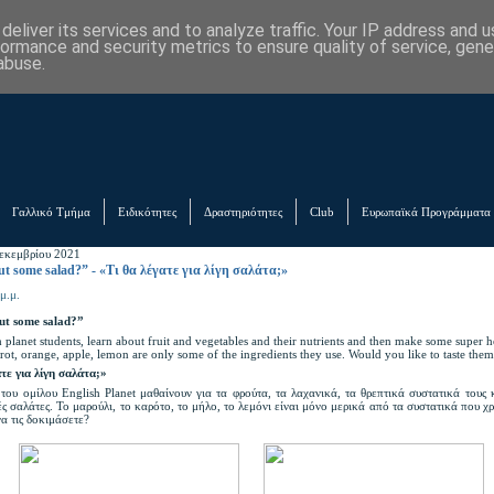
eliver its services and to analyze traffic. Your IP address and 
formance and security metrics to ensure quality of service, gen
abuse.
Γαλλικό Τμήμα
Ειδικότητες
Δραστηριότητες
Club
Ευρωπαϊκά Προγράμματα
εκεμβρίου 2021
t some salad?” - «Τι θα λέγατε για λίγη σαλάτα;»
μ.μ.
t some salad?”
 planet students, learn about fruit and vegetables and their nutrients and then make some super h
rrot, orange, apple, lemon are only some of the ingredients they use. Would you like to taste the
τε για λίγη σαλάτα;»
του ομίλου English Planet μαθαίνουν για τα φρούτα, τα λαχανικά, τα θρεπτικά συστατικά τους 
ές σαλάτες. Το μαρούλι, το καρότο, το μήλο, το λεμόνι είναι μόνο μερικά από τα συστατικά που χ
να τις δοκιμάσετε?