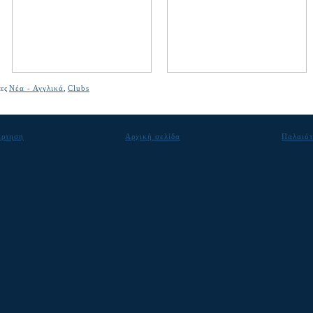
τες
Νέα - Αγγλικά
,
Clubs
άρτηση
Αρχική σελίδα
Παλαιότ