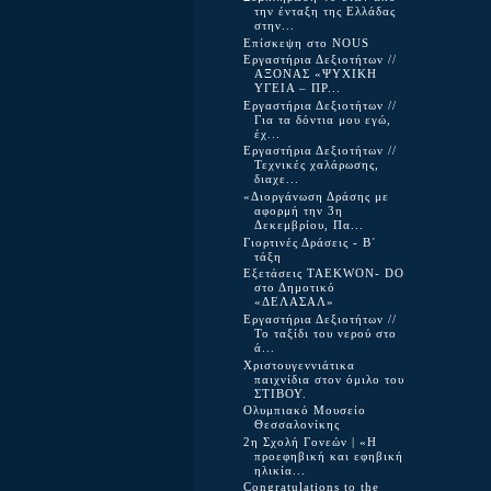
την ένταξη της Ελλάδας
στην...
Επίσκεψη στο NOUS
Εργαστήρια Δεξιοτήτων //
ΑΞΟΝΑΣ «ΨΥΧΙΚΗ
ΥΓΕΙΑ – ΠΡ...
Εργαστήρια Δεξιοτήτων //
Για τα δόντια μου εγώ,
έχ...
Εργαστήρια Δεξιοτήτων //
Τεχνικές χαλάρωσης,
διαχε...
«Διοργάνωση Δράσης με
αφορμή την 3η
Δεκεμβρίου, Πα...
Γιορτινές Δράσεις - Β΄
τάξη
Εξετάσεις TAEKWON- DO
στο Δημοτικό
«ΔΕΛΑΣΑΛ»
Εργαστήρια Δεξιοτήτων //
Το ταξίδι του νερού στο
ά...
Χριστουγεννιάτικα
παιχνίδια στον όμιλο του
ΣΤΙΒΟΥ.
Ολυμπιακό Μουσείο
Θεσσαλονίκης
2η Σχολή Γονεών | «Η
προεφηβική και εφηβική
ηλικία...
Congratulations to the