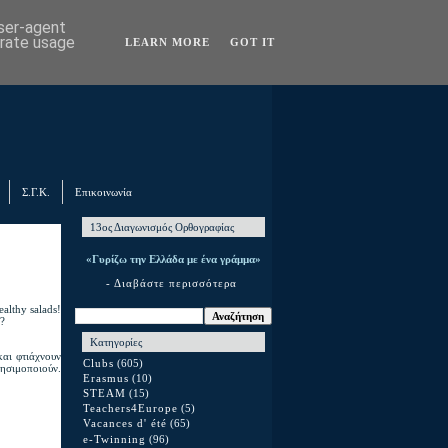
user-agent
erate usage
LEARN MORE
GOT IT
Σ.Γ.Κ.
Επικοινωνία
13ος Διαγωνισμός Ορθογραφίας
«Γυρίζω την Ελλάδα με ένα γράμμα»
- Διαβάστε περισσότερα
ealthy salads!
m?
Κατηγορίες
και φτιάχνουν
Clubs
(605)
ρησιμοποιούν.
Erasmus
(10)
STEAM
(15)
Teachers4Europe
(5)
Vacances d' été
(65)
e-Twinning
(96)