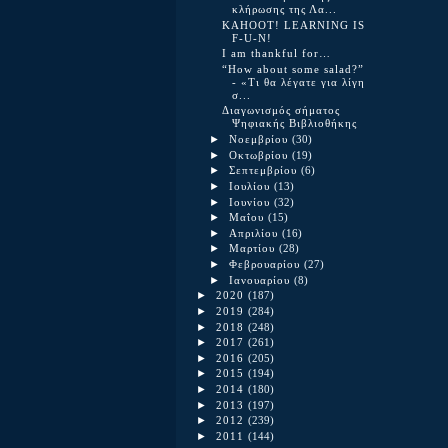
κλήρωσης της Λα...
KAHOOT! LEARNING IS
F-U-N!
I am thankful for…
“Ηow about some salad?”
- «Τι θα λέγατε για λίγη
σ...
Διαγωνισμός σήματος
Ψηφιακής Βιβλιοθήκης
►
Νοεμβρίου
(30)
►
Οκτωβρίου
(19)
►
Σεπτεμβρίου
(6)
►
Ιουλίου
(13)
►
Ιουνίου
(32)
►
Μαΐου
(15)
►
Απριλίου
(16)
►
Μαρτίου
(28)
►
Φεβρουαρίου
(27)
►
Ιανουαρίου
(8)
►
2020
(187)
►
2019
(284)
►
2018
(248)
►
2017
(261)
►
2016
(205)
►
2015
(194)
►
2014
(180)
►
2013
(197)
►
2012
(239)
►
2011
(144)