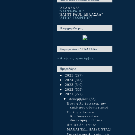
"ΔΕΛΑΣΑΛ"
"SAINT-PAUL"
"SAINT-PAUL ΔΕΛΑΣΑΛ"
"ΑΓΙΟΣ ΓΕΩΡΓΙΟΣ"
Η εφημερίδα μας
Καριέρα στο «ΔΕΛΑΣΑΛ»
- Αιτήσεις πρόσληψης
Ημερολόγιο
►
2025
(297)
►
2024
(342)
►
2023
(340)
►
2022
(309)
▼
2021
(227)
▼
Δεκεμβρίου
(33)
Έναν φίλο έχω εγώ, τον
καλό μου οδοντογιατρό
Όμιλος πιάνου –
Χριστουγεννιάτικη
συνάντηση μαθητών
Atelier de lecture
ΜΑΘΑΙΝΩ…ΠΑΙΖΟΝΤΑΣ!
Συμπλήρωση 40 ετών από