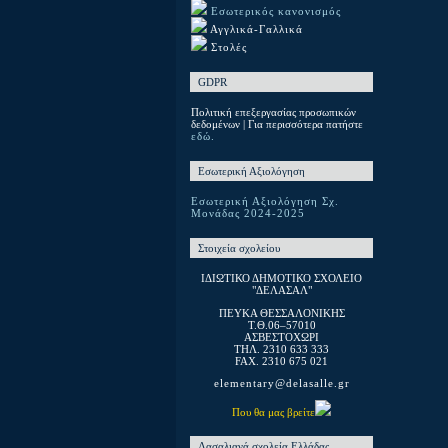
Εσωτερικός κανονισμός
Αγγλικά-Γαλλικά
Στολές
GDPR
Πολιτική επεξεργασίας προσωπικών
δεδομένων | Για περισσότερα πατήστε
εδώ.
Εσωτερική Αξιολόγηση
Εσωτερική Αξιολόγηση Σχ.
Μονάδας 2024-2025
Στοιχεία σχολείου
ΙΔΙΩΤΙΚΟ ΔΗΜΟΤΙΚΟ ΣΧΟΛΕΙΟ
"ΔΕΛΑΣΑΛ"
ΠΕΥΚΑ ΘΕΣΣΑΛΟΝΙΚΗΣ
T.Θ.06–57010
ΑΣΒΕΣΤΟΧΩΡΙ
ΤΗΛ. 2310 633 333
FAX. 2310 675 021
elementary@delasalle.gr
Που θα μας βρείτε
Λασαλιανά σχολεία Ελλάδας