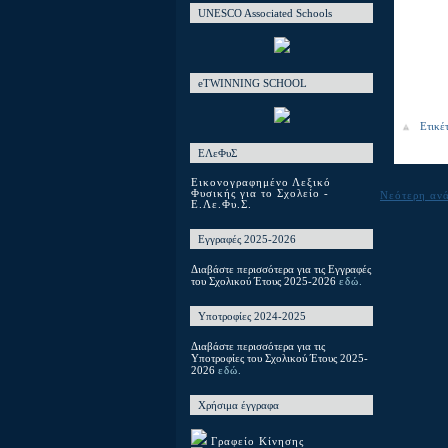
UNESCO Associated Schools
eTWINNING SCHOOL
Ετικέ
ΕΛεΦυΣ
Εικονογραφημένο Λεξικό
Φυσικής για το Σχολείο -
Νεότερη αν
Ε.Λε.Φυ.Σ.
Εγγραφές 2025-2026
Διαβάστε περισσότερα για τις Εγγραφές
του Σχολικού Έτους 2025-2026
εδώ.
Υποτροφίες 2024-2025
Διαβάστε περισσότερα για τις
Υποτροφίες του Σχολικού Έτους 2025-
2026
εδώ.
Χρήσιμα έγγραφα
Γραφείο Κίνησης