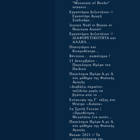
“Mountain of Books”
winners...
Εργαστήρια Δεξιοτήτων //
Εργαστήρι Αγωγή
Σταδιοδρο...
Joyeux Noël et Bonne et
Heureuse Année!
Εργαστήριο Δεξιοτήτων //
ΔΙΑΦΟΡΕΤΙΚΟΤΗΤΑ και
ΑΛΛΗΛ...
Πλανητάριο και
Κοσμοθέατρο…
Révision… numérique !
11 Δεκεμβρίου -
Παγκόσμια Ημέρα του
Παιδιού
Παγκόσμια Ημέρα Α.με Α.
στο μάθημα της Φυσικής
Αγωγής
«Διαβάζω σημαίνει
ταξιδεύω χωρίς να
βγαίνω από το ...
Επίσκεψη της Γ΄ τάξης στο
Θέατρο «Αυλαία»
1η Σχολή Γονεών |
«Οριοθέτηση -
Μεγαλώνω ένα αυτόν...
Παγκόσμια Ημέρα Α.με Α.
στο μάθημα της Φυσικής
Αγωγής
Bazaar 2021 // Τα
αποτελέσματα της