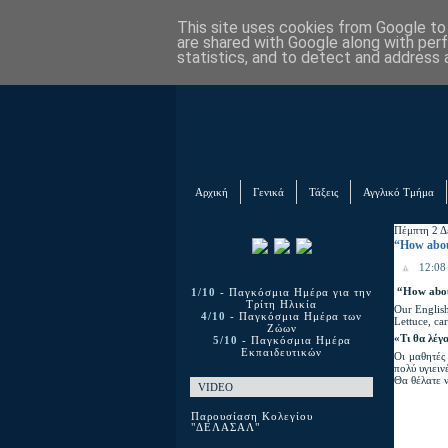
This site uses cookies from Google to d
are shared with Google along with per
statistics, and to detect and address 
Αρχική
Γενικά
Τάξεις
Αγγλικό Τμήμα
Πέμπτη 2 Δ
“Ηow abou
12:08 
“Ηow abou
1/10
- Παγκόσμια Ημέρα για την
Τρίτη Ηλικία
Our English
4/10
- Παγκόσμια Ημέρα των
Lettuce, ca
Ζώων
«Τι θα λέγα
5/10
- Παγκόσμια Ημέρα
Εκπαιδευτικών
Οι μαθητές 
πολύ υγιειν
Θα θέλατε 
VIDEO
Παρουσίαση Κολεγίου
"ΔΕΛΑΣΑΛ"