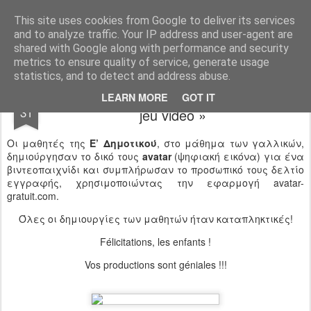
Ιδιωτικό Δημοτικό Σχολείο "Ι.Μ.ΔΕΛΑΣΑΛ"
This site uses cookies from Google to deliver its services
and to analyze traffic. Your IP address and user-agent are
shared with Google along with performance and security
metrics to ensure quality of service, generate usage
statistics, and to detect and address abuse.
« Ensemble pour créer un profil pour un
OCT
LEARN MORE
GOT IT
31
jeu vidéo »
Οι μαθητές της
Ε’ Δημοτικού
, στο μάθημα των γαλλικών,
δημιούργησαν το δικό τους
avatar
(ψηφιακή εικόνα) για ένα
βιντεοπαιχνίδι και συμπλήρωσαν το προσωπικό τους δελτίο
εγγραφής, χρησιμοποιώντας την εφαρμογή avatar-
gratuit.com.
Όλες οι δημιουργίες των μαθητών ήταν καταπληκτικές!
Félicitations, les enfants !
Vos productions sont géniales !!!