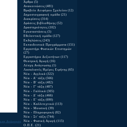
Άρθρα
(5)
Ανακοινώσεις
(481)
Βραβείο Αειφόρου Σχολείου
(12)
Δημοσιογραφική ομάδα
(21)
Διακρίσεις
(314)
Δράσεις βιβλιοθήκης
(52)
Δραστηριότητες
(102)
Εγκαταστάσεις
(5)
Εθελοντική ομάδα
(127)
Εκδηλώσεις
(243)
Εκπαιδευτικά Προγράμματα
(151)
Εργαστήρι Φυσικών Επιστημών
(27)
Εργαστήριο Δεξιοτήτων
(117)
Θεατρική Αγωγή
(16)
Λέσχη Ανάγνωσης
(1)
Λασαλιανές Ημέρες Ειρήνης
(65)
Νέα - Αγγλικά
(322)
Νέα - Α' τάξη
(566)
Νέα - Β' τάξη
(482)
Νέα - Γ' τάξη
(487)
Νέα - Γαλλικά
(305)
Νέα - Δ' τάξη
(466)
Νέα - Ε' τάξη
(690)
Νέα - Καλλιτεχνικά
(113)
Νέα - Μουσική
(39)
Νέα - Πληροφορική
(82)
Νέα - Στ' τάξη
(744)
Νέα - Φυσική Αγωγή
(115)
ερη Ανάρτηση
Ο.Π.Ε.
(21)