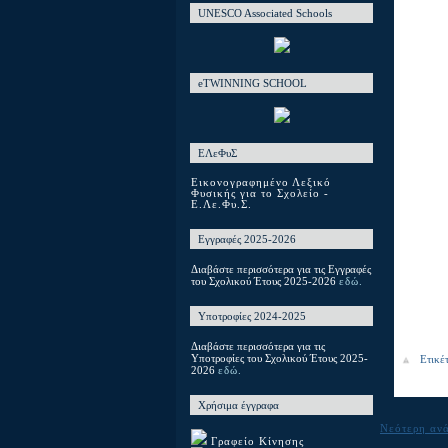
UNESCO Associated Schools
eTWINNING SCHOOL
ΕΛεΦυΣ
Εικονογραφημένο Λεξικό
Φυσικής για το Σχολείο -
Ε.Λε.Φυ.Σ.
Εγγραφές 2025-2026
Διαβάστε περισσότερα για τις Εγγραφές
του Σχολικού Έτους 2025-2026
εδώ.
Υποτροφίες 2024-2025
Διαβάστε περισσότερα για τις
Υποτροφίες του Σχολικού Έτους 2025-
Ετικέ
2026
εδώ.
Χρήσιμα έγγραφα
Νεότερη αν
Γραφείο Κίνησης