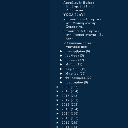
Λασαλιανές Ημέρες
Ειρήνης 2021 - Β΄
Δημοτικού
YOGA PLAY!
«Εργαστήρι δεξιοτήτων»
στη Φυσική αγωγή:
Συμπερίλη...
Εργαστήρι δεξιοτήτων»
στη Φυσική αγωγή: «Ευ
ζην»
«Ο παππούκας και η
γιαγιάκα μου»
►
Σεπτεμβρίου
(6)
►
Ιουλίου
(13)
►
Ιουνίου
(32)
►
Μαΐου
(15)
►
Απριλίου
(16)
►
Μαρτίου
(28)
►
Φεβρουαρίου
(27)
►
Ιανουαρίου
(8)
►
2020
(187)
►
2019
(284)
►
2018
(248)
►
2017
(261)
►
2016
(205)
►
2015
(194)
►
2014
(180)
►
2013
(197)
►
2012
(239)
►
2011
(144)