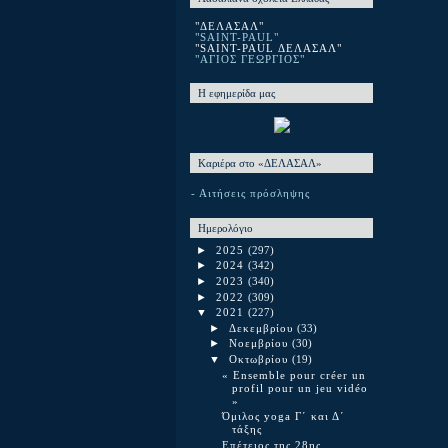
"ΔΕΛΑΣΑΛ"
"SAINT-PAUL"
"SAINT-PAUL ΔΕΛΑΣΑΛ"
"ΑΓΙΟΣ ΓΕΩΡΓΙΟΣ"
Η εφημερίδα μας
Καριέρα στο «ΔΕΛΑΣΑΛ»
- Αιτήσεις πρόσληψης
Ημερολόγιο
►
2025
(297)
►
2024
(342)
►
2023
(340)
►
2022
(309)
▼
2021
(227)
►
Δεκεμβρίου
(33)
►
Νοεμβρίου
(30)
▼
Οκτωβρίου
(19)
« Ensemble pour créer un
profil pour un jeu vidéo
»
Όμιλος yoga Γ΄ και Δ΄
τάξης
Επέτειος της 28ης