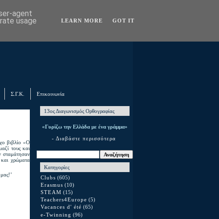
user-agent
erate usage
LEARN MORE
GOT IT
Σ.Γ.Κ.
Επικοινωνία
13ος Διαγωνισμός Ορθογραφίας
«Γυρίζω την Ελλάδα με ένα γράμμα»
- Διαβάστε περισσότερα
χο βιβλίο «Ο
μαζί τους και
εν σταμάτησαν
 και χρώματα
Κατηγορίες
 μας!’
Clubs
(605)
Erasmus
(10)
STEAM
(15)
Teachers4Europe
(5)
Vacances d' été
(65)
e-Twinning
(96)