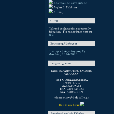
Εσωτερικός κανονισμός
Αγγλικά-Γαλλικά
Στολές
GDPR
Πολιτική επεξεργασίας προσωπικών
δεδομένων | Για περισσότερα πατήστε
εδώ.
Εσωτερική Αξιολόγηση
Εσωτερική Αξιολόγηση Σχ.
Μονάδας 2024-2025
Στοιχεία σχολείου
ΙΔΙΩΤΙΚΟ ΔΗΜΟΤΙΚΟ ΣΧΟΛΕΙΟ
"ΔΕΛΑΣΑΛ"
ΠΕΥΚΑ ΘΕΣΣΑΛΟΝΙΚΗΣ
T.Θ.06–57010
ΑΣΒΕΣΤΟΧΩΡΙ
ΤΗΛ. 2310 633 333
FAX. 2310 675 021
elementary@delasalle.gr
Που θα μας βρείτε
Λασαλιανά σχολεία Ελλάδας