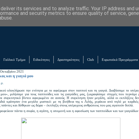
eliver its services and to analyze traffic. Your IP address and 
formance and security metrics to ensure quality of service, gen
abuse.
Γαλλικό Τμήμα
Ειδικότητες
Δραστηριότητες
Club
Ευρωπαϊκά Προγράμματα
 Οκτωβρίου 2021
ας και η γιαγιά μου
.μ.
ικού ολοκλήρωσε την ενότητα με το αφιέρωμα στον παππού και τη γιαγιά. Διαβάσαμε το υπέρο
μου», μιλήσαμε για τους παππούδες και τις γιαγιάδες μας, ζωγραφίσαμε στιγμές που περνάμε 
να συγκινητικό βίντεο αφιερωμένο σε αυτούς. Η συγκίνηση ήταν μεγάλη, αλλά οι εκπλήξεις δ
ιδιά κράτησαν ένα μεγάλο μυστικό: με τη βοήθεια της κ Λιλής, χεράκια από πηλό με καρδιές
ς τσάντες και δόθηκαν ως δώρα – έκπληξη στους υπέροχους ανθρώπους που μας αγαπούν διπλά.
τροφεύουν πάντα η σοφία, η αγάπη, η υπομονή και η αφοσίωση των παππούδων και των γιαγιάδων