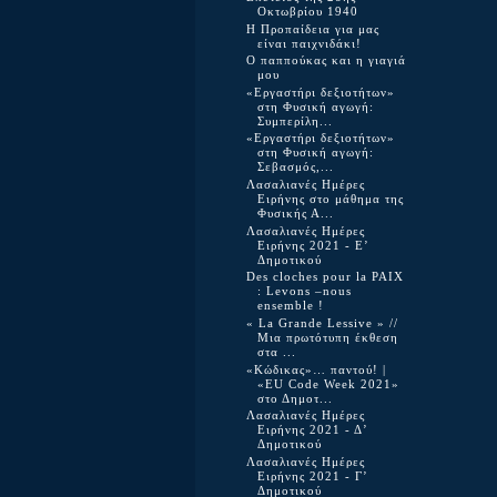
Οκτωβρίου 1940
Η Προπαίδεια για μας
είναι παιχνιδάκι!
Ο παππούκας και η γιαγιά
μου
«Εργαστήρι δεξιοτήτων»
στη Φυσική αγωγή:
Συμπερίλη...
«Εργαστήρι δεξιοτήτων»
στη Φυσική αγωγή:
Σεβασμός,...
Λασαλιανές Ημέρες
Ειρήνης στο μάθημα της
Φυσικής Α...
Λασαλιανές Ημέρες
Ειρήνης 2021 - Ε’
Δημοτικού
Des cloches pour la PAIX
: Levons –nous
ensemble !
« La Grande Lessive » //
Μια πρωτότυπη έκθεση
στα ...
«Κώδικας»… παντού! |
«EU Code Week 2021»
στο Δημοτ...
Λασαλιανές Ημέρες
Ειρήνης 2021 - Δ’
Δημοτικού
Λασαλιανές Ημέρες
Ειρήνης 2021 - Γ’
Δημοτικού