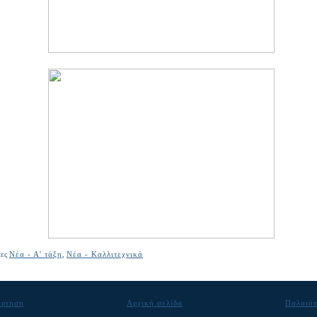
τες
Νέα - Α' τάξη
,
Νέα - Καλλιτεχνικά
άρτηση
Αρχική σελίδα
Παλαιότ