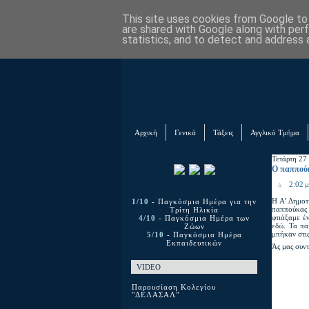
This site uses cookies from Google to d
are shared with Google along with per
statistics, and to detect and address 
Αρχική
Γενικά
Τάξεις
Αγγλικό Τμήμα
Τετάρτη 27
Ο παππούκ
2:02 μ
Η Α’ Δημοτ
1/10
- Παγκόσμια Ημέρα για την
παππούκας 
Τρίτη Ηλικία
φτιάξαμε έ
4/10
- Παγκόσμια Ημέρα των
εδώ. Τα πα
Ζώων
μπήκαν στι
5/10
- Παγκόσμια Ημέρα
Εκπαιδευτικών
Άς μας συν
VIDEO
Παρουσίαση Κολεγίου
"ΔΕΛΑΣΑΛ"