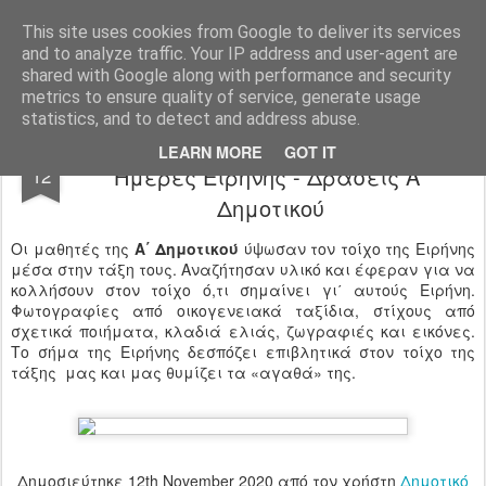
Ιδιωτικό Δημοτικό Σχολείο "Ι.Μ.ΔΕΛΑΣΑΛ"
This site uses cookies from Google to deliver its services
and to analyze traffic. Your IP address and user-agent are
shared with Google along with performance and security
metrics to ensure quality of service, generate usage
statistics, and to detect and address abuse.
O «τοίχος» της Ειρήνης // Λασαλιανές
NOV
LEARN MORE
GOT IT
Ημέρες Ειρήνης - Δράσεις Α΄
12
Δημοτικού
Οι μαθητές της
Α΄ Δημοτικού
ύψωσαν τον τοίχο της Ειρήνης
μέσα στην τάξη τους. Αναζήτησαν υλικό και έφεραν για να
κολλήσουν στον τοίχο ό,τι σημαίνει γι΄ αυτούς Ειρήνη.
Φωτογραφίες από οικογενειακά ταξίδια, στίχους από
σχετικά ποιήματα, κλαδιά ελιάς, ζωγραφιές και εικόνες.
Το σήμα της Ειρήνης δεσπόζει επιβλητικά στον τοίχο της
τάξης μας και μας θυμίζει τα «αγαθά» της.
Δημοσιεύτηκε
12th November 2020
από τον χρήστη
Δημοτικό