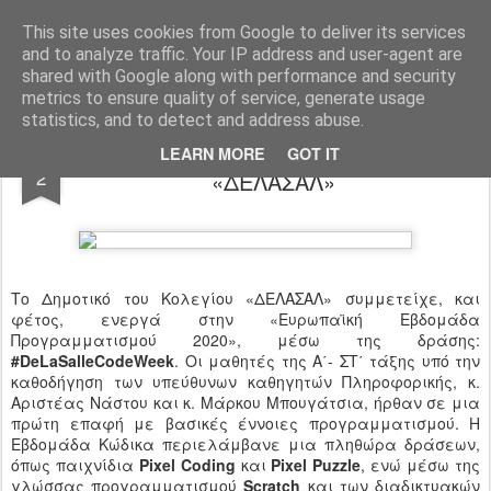
Ιδιωτικό Δημοτικό Σχολείο "Ι.Μ.ΔΕΛΑΣΑΛ"
This site uses cookies from Google to deliver its services
and to analyze traffic. Your IP address and user-agent are
shared with Google along with performance and security
metrics to ensure quality of service, generate usage
statistics, and to detect and address abuse.
«EU Code Week 2020» στο Δημοτικό
NOV
LEARN MORE
GOT IT
2
«ΔΕΛΑΣΑΛ»
Το Δημοτικό του Κολεγίου «ΔΕΛΑΣΑΛ» συμμετείχε, και
φέτος, ενεργά στην «Ευρωπαϊκή Εβδομάδα
Προγραμματισμού 2020», μέσω της δράσης:
#DeLaSalleCodeWeek
. Οι μαθητές της Α΄- ΣΤ΄ τάξης υπό την
καθοδήγηση των υπεύθυνων καθηγητών Πληροφορικής, κ.
Αριστέας Νάστου και κ. Μάρκου Μπουγάτσια, ήρθαν σε μια
πρώτη επαφή με βασικές έννοιες προγραμματισμού. Η
Εβδομάδα Κώδικα περιελάμβανε μια πληθώρα δράσεων,
όπως παιχνίδια
Pixel Coding
και
Pixel Puzzle
, ενώ μέσω της
γλώσσας προγραμματισμού
Scratch
και των διαδικτυακών