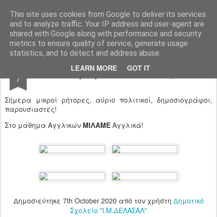
Ιδιωτικό Δημοτικό Σχολείο "Ι.Μ.ΔΕΛΑΣΑΛ"
This site uses cookies from Google to deliver its services
and to analyze traffic. Your IP address and user-agent are
shared with Google along with performance and security
metrics to ensure quality of service, generate usage
statistics, and to detect and address abuse.
OCT
LEARN MORE
GOT IT
Our everyday life on the microphone!
7
Σήμερα μικροί ρήτορες, αύριο πολιτικοί, δημοσιογράφοι,
παρουσιαστές!
Στο μάθημα Αγγλικών
ΜΙΛΑΜΕ
Αγγλικά!
Δημοσιεύτηκε
7th October 2020
από τον χρήστη
Δημοτικό
Σχολείο "Ι.Μ.ΔΕΛΑΣΑΛ"