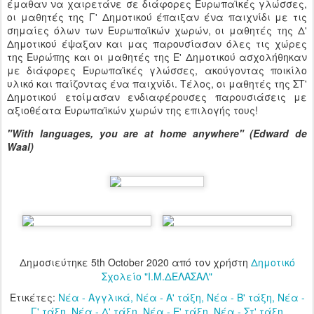
έμαθαν να χαιρετάνε σε διάφορες Ευρωπαϊκές γλώσσες,
οι μαθητές της Γ' Δημοτικού έπαιξαν ένα παιχνίδι με τις
σημαίες όλων των Ευρωπαϊκών χωρών, οι μαθητές της Δ'
Δημοτικού έψαξαν και μας παρουσίασαν όλες τις χώρες
της Ευρώπης και οι μαθητές της Ε' Δημοτικού ασχολήθηκαν
με διάφορες Ευρωπαϊκές γλώσσες, ακούγοντας ποικίλο
υλικό και παίζοντας ένα παιχνίδι. Τέλος, οι μαθητές της ΣΤ'
Δημοτικού ετοίμασαν ενδιαφέρουσες παρουσιάσεις με
αξιοθέατα Ευρωπαϊκών χωρών της επιλογής τους!
"With languages, you are at home anywhere" (Edward de
Waal)
Δημοσιεύτηκε
5th October 2020
από τον χρήστη
Δημοτικό
Σχολείο "Ι.Μ.ΔΕΛΑΣΑΛ"
Ετικέτες:
Νέα - Αγγλικά
Νέα - Α' τάξη
Νέα - Β' τάξη
Νέα -
Γ' τάξη
Νέα - Δ' τάξη
Νέα - Ε' τάξη
Νέα - Στ' τάξη