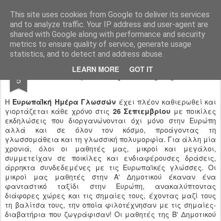
Ιδιωτικό Δημοτικό Σχολείο "Ι.Μ.ΔΕΛΑΣΑΛ"
This site uses cookies from Google to deliver its services
and to analyze traffic. Your IP address and user-agent are
shared with Google along with performance and security
metrics to ensure quality of service, generate usage
statistics, and to detect and address abuse.
OCT
LEARN MORE
GOT IT
European Day of Languages
5
Η
ΕυρωπαΪκή Ημέρα Γλωσσών
έχει πλέον καθιερωθεί και
γιορτάζεται κάθε χρόνο στις
26 Σεπτεμβρίου
με ποικίλες
εκδηλώσεις που διοργανώνονται όχι μόνο στην Ευρώπη
αλλά και σε όλον τον κόσμο, προάγοντας τη
γλωσσομάθεια και τη γλωσσική πολυμορφία. Για άλλη μία
χρονιά, όλοι οι μαθητές μας, μικροί και μεγάλοι,
συμμετείχαν σε ποικίλες και ενδιαφέρουσες δράσεις,
άρρηκτα συνδεδεμένες με τις Ευρωπαϊκές γλώσσες. Οι
μικροί μας μαθητές στην Α' Δημοτικού έκαναν ένα
φανταστικό ταξίδι στην Ευρώπη, ανακαλύπτοντας
διάφορες χώρες και τις σημαίες τους, έχοντας μαζί τους
τη βαλίτσα τους, την οποία φιλοτέχνησαν με τις σημαίες-
διαβατήρια που ζωγράφισαν! Οι μαθητές της Β' Δημοτικού