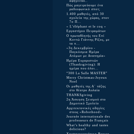
αφηγείται..
Πώς μαγειρεύουμε ένα
ραδιοφωνικό σποτ;
1.400 μαθητές, από 30
σχολεία της χώρας, στον
7ο Π...
« L’éléphant et le coq »
Εργαστήριο Πειραμάτων
Ο πρωταθλητής του Επί
Κοντώ Γιάννης Ρίζος, με
τα π...
«3η Δεκεμβρίου -
Παγκόσμια Ημέρα
Ατόμων με Αναπηρία»
Ημέρα Ευχαριστιών
(Thanksgiving): Η
ημέρα που όλοι...
“300 La Salle MASTER”
Merry Christmas-Joyeux
Noel
Οι μαθητές της Α΄ τάξης
στο θέατρο Αυλαία
THANKSgiving
2η Άσκηση Σεισμού στο
Δημοτικό Σχολείο
Αρχιτεκτονικές οδηγίες
στους «Robothood»
Journée internationale des
professeurs de Français
What’s healthy and tastes
delicious?
Χριστουγεννιάτικο Bazaar