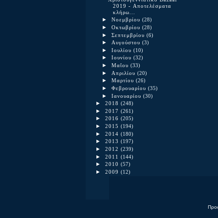
2019 - Αποτελέσματα
κλήρω...
►
Νοεμβρίου
(28)
►
Οκτωβρίου
(28)
►
Σεπτεμβρίου
(6)
►
Αυγούστου
(3)
►
Ιουλίου
(10)
►
Ιουνίου
(32)
►
Μαΐου
(33)
►
Απριλίου
(20)
►
Μαρτίου
(26)
►
Φεβρουαρίου
(35)
►
Ιανουαρίου
(30)
►
2018
(248)
►
2017
(261)
►
2016
(205)
►
2015
(194)
►
2014
(180)
►
2013
(197)
►
2012
(239)
►
2011
(144)
►
2010
(57)
►
2009
(12)
Προσ