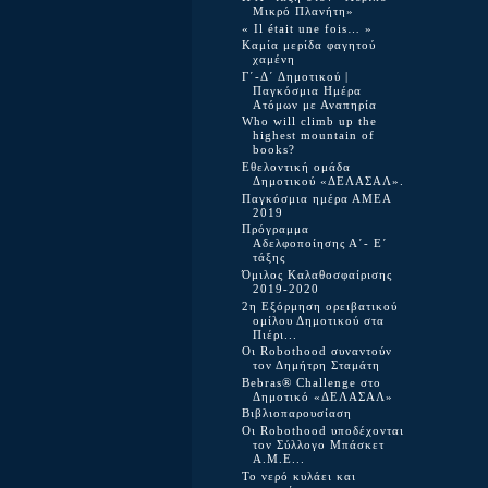
Μικρό Πλανήτη»
« Il était une fois… »
Καμία μερίδα φαγητού
χαμένη
Γ΄-Δ΄ Δημοτικού |
Παγκόσμια Ημέρα
Ατόμων με Αναπηρία
Who will climb up the
highest mountain of
books?
Εθελοντική ομάδα
Δημοτικού «ΔΕΛΑΣΑΛ».
Παγκόσμια ημέρα ΑΜΕΑ
2019
Πρόγραμμα
Αδελφοποίησης Α΄- Ε΄
τάξης
Όμιλος Καλαθοσφαίρισης
2019-2020
2η Εξόρμηση ορειβατικού
ομίλου Δημοτικού στα
Πιέρι...
Οι Robothood συναντούν
τον Δημήτρη Σταμάτη
Bebras® Challenge στο
Δημοτικό «ΔΕΛΑΣΑΛ»
Βιβλιοπαρουσίαση
Οι Robothood υποδέχονται
τον Σύλλογο Μπάσκετ
Α.Μ.Ε...
Το νερό κυλάει και