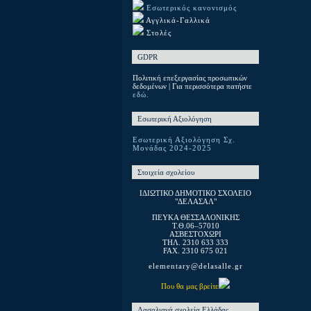
Εσωτερικός κανονισμός
Αγγλικά-Γαλλικά
Στολές
GDPR
Πολιτική επεξεργασίας προσωπικών
δεδομένων | Για περισσότερα πατήστε
εδώ.
Εσωτερική Αξιολόγηση
Εσωτερική Αξιολόγηση Σχ.
Μονάδας 2024-2025
Στοιχεία σχολείου
ΙΔΙΩΤΙΚΟ ΔΗΜΟΤΙΚΟ ΣΧΟΛΕΙΟ
"ΔΕΛΑΣΑΛ"
ΠΕΥΚΑ ΘΕΣΣΑΛΟΝΙΚΗΣ
T.Θ.06–57010
ΑΣΒΕΣΤΟΧΩΡΙ
ΤΗΛ. 2310 633 333
FAX. 2310 675 021
elementary@delasalle.gr
Που θα μας βρείτε
Λασαλιανά σχολεία Ελλάδας