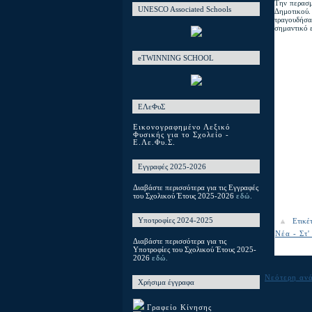
Την περασ
UNESCO Associated Schools
Δημοτικού.
τραγουδήσα
σημαντικό ε
eTWINNING SCHOOL
ΕΛεΦυΣ
Εικονογραφημένο Λεξικό
Φυσικής για το Σχολείο -
Ε.Λε.Φυ.Σ.
Εγγραφές 2025-2026
Διαβάστε περισσότερα για τις Εγγραφές
του Σχολικού Έτους 2025-2026
εδώ.
Υποτροφίες 2024-2025
Ετικέ
Νέα - Στ'
Διαβάστε περισσότερα για τις
Υποτροφίες του Σχολικού Έτους 2025-
2026
εδώ.
Νεότερη αν
Χρήσιμα έγγραφα
Γραφείο Κίνησης