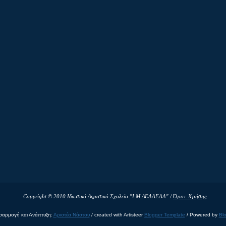
Copyright © 2010 Ιδιωτικό Δημοτικό Σχολείο "Ι.Μ.ΔΕΛΑΣΑΛ" /
Όροι Χρήσης
αρμογή και Ανάπτυξη:
Αριστέα Νάστου
/ created with Artisteer
Blogger Template
/ Powered by
Bl