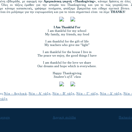
μένη εβδομάδα, με αφορμή την
Αμερικάνικη γιορτή «Thanksgiving»
, κάναμε δράσεις σε όλες τ
 Όλες οι τάξεις έμαθαν για την ιστορία του Thanksgiving και για το πώς γιορτάζεται. 
με κάναμε κατασκευές, γράψαμε ποιήματα, φτιάξαμε βραχιόλια και είδαμε σχετικά βίντεο.
ίναι ότι μιλήσαμε για την ευγνωμοσύνη και για το πόσο σημαντικό είναι να λέμε
THANKS
!
I Am Thankful For
I am thankful for my school
My family, my friends, my food
I am thankful for the gift of life
My teachers who give me “light”
I am thankful for the house I live in
The peace we enjoy, the good things I have
I am thankful for the love we share
Our dreams and hope which is everywhere.
Happy Thanksgiving
Student’s of E’ class
τες
Νέα - Αγγλικά
,
Νέα - Α' τάξη
,
Νέα - Β' τάξη
,
Νέα - Γ' τάξη
,
Νέα - Δ' τάξη
,
Νέα -
 τάξη
άρτηση
Αρχική σελίδα
Παλαιότ