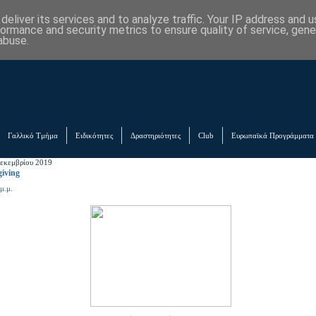
eliver its services and to analyze traffic. Your IP address and 
formance and security metrics to ensure quality of service, gen
abuse.
Γαλλικό Τμήμα
Ειδικότητες
Δραστηριότητες
Club
Ευρωπαϊκά Προγράμματα
Δεκεμβρίου 2019
iving
μ.μ.