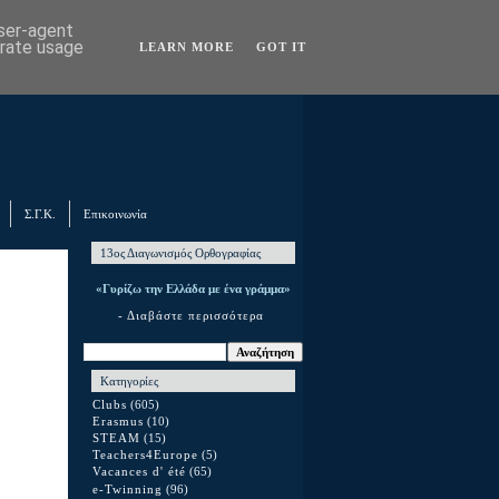
user-agent
erate usage
LEARN MORE
GOT IT
Σ.Γ.Κ.
Επικοινωνία
13ος Διαγωνισμός Ορθογραφίας
«Γυρίζω την Ελλάδα με ένα γράμμα»
- Διαβάστε περισσότερα
Κατηγορίες
Clubs
(605)
Erasmus
(10)
STEAM
(15)
Teachers4Europe
(5)
Vacances d' été
(65)
e-Twinning
(96)