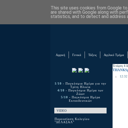
This site uses cookies from Google to d
are shared with Google along with per
statistics, and to detect and address 
Αρχική
Γενικά
Τάξεις
Αγγλικό Τμήμα
Τετάρτη 4 
THANKSg
12:32 
1/10
- Παγκόσμια Ημέρα για την
Τρίτη Ηλικία
4/10
- Παγκόσμια Ημέρα των
Ζώων
5/10
- Παγκόσμια Ημέρα
Εκπαιδευτικών
VIDEO
Παρουσίαση Κολεγίου
"ΔΕΛΑΣΑΛ"