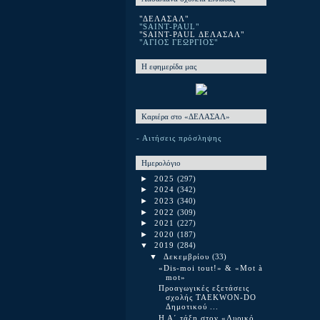
"ΔΕΛΑΣΑΛ"
"SAINT-PAUL"
"SAINT-PAUL ΔΕΛΑΣΑΛ"
"ΑΓΙΟΣ ΓΕΩΡΓΙΟΣ"
Η εφημερίδα μας
Καριέρα στο «ΔΕΛΑΣΑΛ»
- Αιτήσεις πρόσληψης
Ημερολόγιο
►
2025
(297)
►
2024
(342)
►
2023
(340)
►
2022
(309)
►
2021
(227)
►
2020
(187)
▼
2019
(284)
▼
Δεκεμβρίου
(33)
«Dis-moi tout!» & «Mot à
mot»
Προαγωγικές εξετάσεις
σχολής TAEKWON-DO
Δημοτικού ...
Η Α΄ τάξη στον «Λυρικό