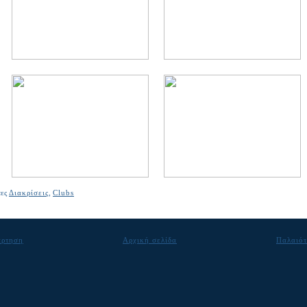
τες
Διακρίσεις
,
Clubs
άρτηση
Αρχική σελίδα
Παλαιότ