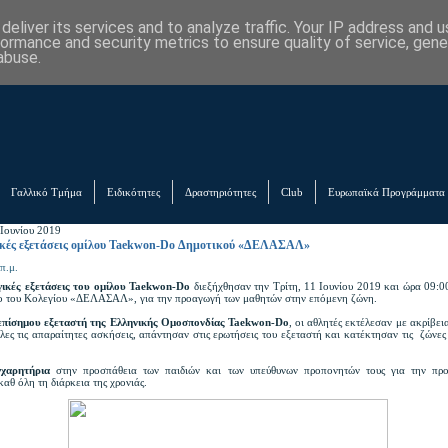
eliver its services and to analyze traffic. Your IP address and 
formance and security metrics to ensure quality of service, gen
abuse.
Γαλλικό Τμήμα
Ειδικότητες
Δραστηριότητες
Club
Ευρωπαϊκά Προγράμματα
 Ιουνίου 2019
κές εξετάσεις ομίλου Taekwon-Do Δημοτικού «ΔΕΛΑΣΑΛ»
π.μ.
ικές εξετάσεις του ομίλου Taekwon-Do
διεξήχθησαν την Τρίτη, 11 Ιουνίου 2019 και ώρα 09:0
ο του Κολεγίου «ΔΕΛΑΣΑΛ», για την προαγωγή των μαθητών στην επόμενη ζώνη.
επίσημου εξεταστή της Ελληνικής Ομοσπονδίας Taekwon-Do
, οι αθλητές εκτέλεσαν με ακρίβει
λες τις απαραίτητες ασκήσεις, απάντησαν στις ερωτήσεις του εξεταστή και κατέκτησαν τις ζώνες
χαρητήρια
στην προσπάθεια των παιδιών και των υπεύθυνων προπονητών τους για την πρ
αθ όλη τη διάρκεια της χρονιάς.