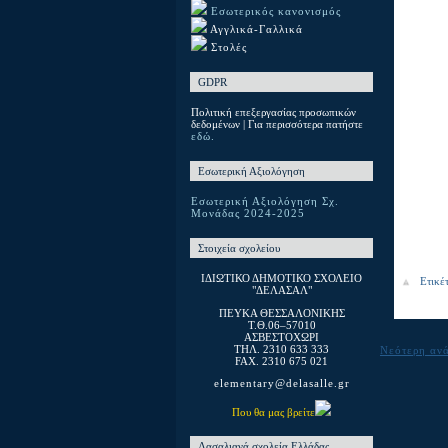
Εσωτερικός κανονισμός
Αγγλικά-Γαλλικά
Στολές
GDPR
Πολιτική επεξεργασίας προσωπικών
δεδομένων | Για περισσότερα πατήστε
εδώ.
Εσωτερική Αξιολόγηση
Εσωτερική Αξιολόγηση Σχ.
Μονάδας 2024-2025
Στοιχεία σχολείου
ΙΔΙΩΤΙΚΟ ΔΗΜΟΤΙΚΟ ΣΧΟΛΕΙΟ
Ετικέ
"ΔΕΛΑΣΑΛ"
ΠΕΥΚΑ ΘΕΣΣΑΛΟΝΙΚΗΣ
T.Θ.06–57010
ΑΣΒΕΣΤΟΧΩΡΙ
ΤΗΛ. 2310 633 333
Νεότερη αν
FAX. 2310 675 021
elementary@delasalle.gr
Που θα μας βρείτε
Λασαλιανά σχολεία Ελλάδας