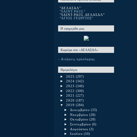
"ΔΕΛΑΣΑΛ"
"SAINT-PAUL"
"SAINT-PAUL ΔΕΛΑΣΑΛ"
"ΑΓΙΟΣ ΓΕΩΡΓΙΟΣ"
Η εφημερίδα μας
Καριέρα στο «ΔΕΛΑΣΑΛ»
- Αιτήσεις πρόσληψης
Ημερολόγιο
►
2025
(297)
►
2024
(342)
►
2023
(340)
►
2022
(309)
►
2021
(227)
►
2020
(187)
▼
2019
(284)
►
Δεκεμβρίου
(33)
►
Νοεμβρίου
(28)
►
Οκτωβρίου
(28)
►
Σεπτεμβρίου
(6)
►
Αυγούστου
(3)
►
Ιουλίου
(10)