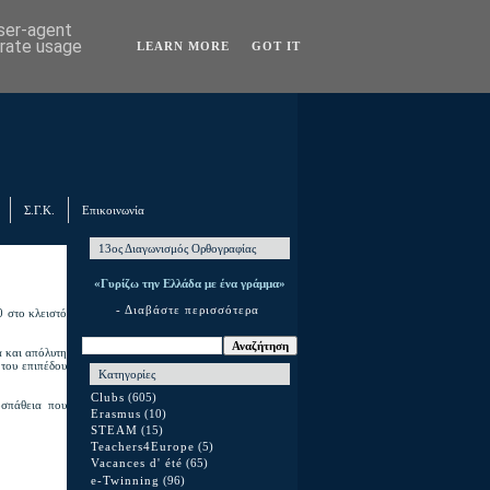
user-agent
erate usage
LEARN MORE
GOT IT
Σ.Γ.Κ.
Επικοινωνία
13ος Διαγωνισμός Ορθογραφίας
«Γυρίζω την Ελλάδα με ένα γράμμα»
- Διαβάστε περισσότερα
0 στο κλειστό
α και απόλυτη
 του επιπέδου
Κατηγορίες
Clubs
(605)
οσπάθεια που
Erasmus
(10)
STEAM
(15)
Teachers4Europe
(5)
Vacances d' été
(65)
e-Twinning
(96)