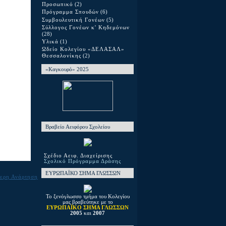
Προσωπικό
(2)
Πρόγραμμα Σπουδών
(6)
Συμβουλευτική Γονέων
(5)
Σύλλογος Γονέων κ' Κηδεμόνων
(28)
Υλικά
(1)
Ωδείο Κολεγίου «ΔΕΛΑΣΑΛ»
Θεσσαλονίκης
(2)
«Καγκουρό» 2025
Βραβείο Αειφόρου Σχολείου
Σχέδιο Αειφ. Διαχείρισης
Σχολικό Πρόγραμμα Δράσης
ΕΥΡΩΠΑΪΚΟ ΣΗΜΑ ΓΛΩΣΣΩΝ
ερη Ανάρτηση
Το ξενόγλωσσο τμήμα του Κολεγίου
μας βραβεύτηκε με το
ΕΥΡΩΠΑΪΚΟ ΣΗΜΑ ΓΛΩΣΣΩΝ
2005
και
2007