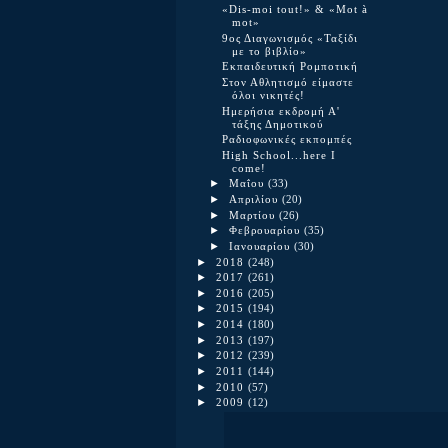
«Dis-moi tout!» & «Mot à
mot»
9ος Διαγωνισμός «Ταξίδι
με το βιβλίο»
Εκπαιδευτική Ρομποτική
Στον Αθλητισμό είμαστε
όλοι νικητές!
Ημερήσια εκδρομή Α'
τάξης Δημοτικού
Ραδιοφωνικές εκπομπές
High School...here I
come!
►
Μαΐου
(33)
►
Απριλίου
(20)
►
Μαρτίου
(26)
►
Φεβρουαρίου
(35)
►
Ιανουαρίου
(30)
►
2018
(248)
►
2017
(261)
►
2016
(205)
►
2015
(194)
►
2014
(180)
►
2013
(197)
►
2012
(239)
►
2011
(144)
►
2010
(57)
►
2009
(12)