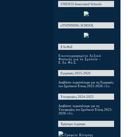
UNESCO Associated Schools
eTWINNING SCHOOL
ΕΛεΦυΣ
Εικονογραφημένο Λεξικό
Φυσικής για το Σχολείο -
Ε.Λε.Φυ.Σ.
Εγγραφές 2025-2026
Διαβάστε περισσότερα για τις Εγγραφές
του Σχολικού Έτους 2025-2026
εδώ.
Υποτροφίες 2024-2025
Διαβάστε περισσότερα για τις
Υποτροφίες του Σχολικού Έτους 2025-
2026
εδώ.
Χρήσιμα έγγραφα
Γραφείο Κίνησης