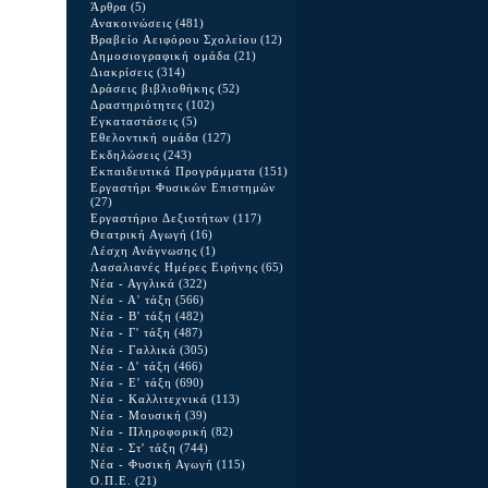
Άρθρα
(5)
Ανακοινώσεις
(481)
Βραβείο Αειφόρου Σχολείου
(12)
Δημοσιογραφική ομάδα
(21)
Διακρίσεις
(314)
Δράσεις βιβλιοθήκης
(52)
Δραστηριότητες
(102)
Εγκαταστάσεις
(5)
Εθελοντική ομάδα
(127)
Εκδηλώσεις
(243)
Εκπαιδευτικά Προγράμματα
(151)
Εργαστήρι Φυσικών Επιστημών
(27)
Εργαστήριο Δεξιοτήτων
(117)
Θεατρική Αγωγή
(16)
Λέσχη Ανάγνωσης
(1)
Λασαλιανές Ημέρες Ειρήνης
(65)
Νέα - Αγγλικά
(322)
Νέα - Α' τάξη
(566)
Νέα - Β' τάξη
(482)
Νέα - Γ' τάξη
(487)
Νέα - Γαλλικά
(305)
Νέα - Δ' τάξη
(466)
Νέα - Ε' τάξη
(690)
Νέα - Καλλιτεχνικά
(113)
Νέα - Μουσική
(39)
Νέα - Πληροφορική
(82)
Νέα - Στ' τάξη
(744)
Νέα - Φυσική Αγωγή
(115)
Ο.Π.Ε.
(21)