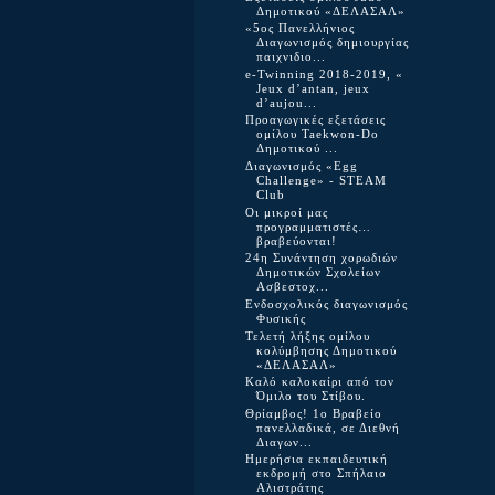
Δημοτικού «ΔΕΛΑΣΑΛ»
«5ος Πανελλήνιος
Διαγωνισμός δημιουργίας
παιχνιδιο...
e-Twinning 2018-2019, «
Jeux d’antan, jeux
d’aujou...
Προαγωγικές εξετάσεις
ομίλου Taekwon-Do
Δημοτικού ...
Διαγωνισμός «Egg
Challenge» - STEAM
Club
Οι μικροί μας
προγραμματιστές…
βραβεύονται!
24η Συνάντηση χορωδιών
Δημοτικών Σχολείων
Ασβεστοχ...
Ενδοσχολικός διαγωνισμός
Φυσικής
Τελετή λήξης ομίλου
κολύμβησης Δημοτικού
«ΔΕΛΑΣΑΛ»
Καλό καλοκαίρι από τον
Όμιλο του Στίβου.
Θρίαμβος! 1ο Βραβείο
πανελλαδικά, σε Διεθνή
Διαγων...
Ημερήσια εκπαιδευτική
εκδρομή στο Σπήλαιο
Αλιστράτης