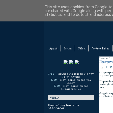
This site uses cookies from Google to d
are shared with Google along with per
statistics, and to detect and address 
Αρχική
Γενικά
Τάξεις
Αγγλικό Τμήμα
Τετάρτη 19
Προαγωγι
11:57 
Οι
προαγωγ
1/10
- Παγκόσμια Ημέρα για την
γυμναστήρι
Τρίτη Ηλικία
4/10
- Παγκόσμια Ημέρα των
Παρουσία 
Ζώων
πειθαρχία ό
5/10
- Παγκόσμια Ημέρα
τους.
Εκπαιδευτικών
Θερμά συγ
κατέβαλαν κ
VIDEO
Παρουσίαση Κολεγίου
"ΔΕΛΑΣΑΛ"