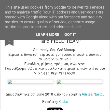
Ιδιωτικό Δημοτικό Σχολείο "Ι.Μ.ΔΕΛΑΣΑΛ"
This site uses cookies from Google to deliver its services
and to analyze traffic. Your IP address and user-agent are
shared with Google along with performance and security
metrics to ensure quality of service, generate usage
statistics, and to detect and address abuse.
ΟΜΙΛΟΣ ΣΤΙΒΟΥ - “De La Salle TRACK
JUN
LEARN MORE
GOT IT
5
and FIELD TEAM”
Get ready. Set. Go! Μπουμ!
Είμαστε δυνατοί, είμαστε γρήγοροι, είμαστε σούπερ
στιβοφανταστικοί!
Εμπόδια, ρίψεις, τρέξιμο, άλματα.
Γυμνάζουμε σώμα και μυαλό και είμαστε πάντα έτοιμοι
για νέες περιπέτειες!!!
Δημοσιεύτηκε
5th June 2018
από τον χρήστη
Aristea Nastou
Ετικέτες:
Clubs