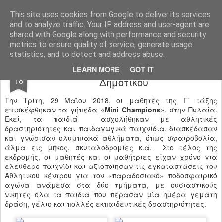
Ιδιωτικό Δημοτικό Σχολείο "Ι.Μ.ΔΕΛΑΣΑΛ"
This site uses cookies from Google to deliver its services
and to analyze traffic. Your IP address and user-agent are
shared with Google along with performance and security
metrics to ensure quality of service, generate usage
statistics, and to detect and address abuse.
Οι «μικροί πρωταθλητές» της Γ΄
JUN
LEARN MORE
GOT IT
18
Δημοτικού
Την Τρίτη, 29 Μαΐου 2018, οι μαθητές της Γ΄ τάξης
επισκέφθηκαν τα γήπεδα
«Mini Champions»
, στην Πυλαία.
Εκεί, τα παιδιά ασχολήθηκαν με αθλητικές
δραστηριότητες και παιδαγωγικά παιχνίδια, διασκέδασαν
και γνώρισαν ολυμπιακά αθλήματα, όπως σφαιροβολία,
άλμα εις μήκος, σκυταλοδρομίες κ.ά. Στο τέλος της
εκδρομής, οι μαθητές και οι μαθήτριες είχαν χρόνο για
ελεύθερο παιχνίδι και αξιοποίησαν τις εγκαταστάσεις του
Αθλητικού κέντρου για τον «παραδοσιακό» ποδοσφαιρικό
αγώνα ανάμεσα στα δύο τμήματα, με ουσιαστικούς
νικητές όλα τα παιδιά που πέρασαν μία ημέρα γεμάτη
δράση, γέλιο και πολλές εκπαιδευτικές δραστηριότητες.