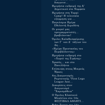
διαγωνισ...
Ημερήσια εκδρομή της Α’
Δημοτικού στο Νυμφαίο
Ημερήσια στη Yuppi
Camp! Η τελευταία
εξόρμηση για ...
Παγκόσμια Ημέρα
Εθελοντή Αιμοδότη
Οι μικροί μας
προγραμματιστές…
βραβεύονται!
Όμιλοι Καλαθοσφαίρισης
των Γ΄ και Δ΄ τάξεων του
Δη...
«Ημέρα Προστασίας του
Περιβάλλοντος»
Ημερήσια εκδρομή στο
«Χωριό της Ειρήνης»
Χρυσός... και στο
Πανελλήνιο
Επίσκεψη στους Μικρούς
Ήρωες
4ος Διαγωνισμός
Ρομποτικής “First Lego
League Juni...
Διακρίσεις στον
Διαγωνισμό
"Χαρισμάθεια"
Ο Όμιλος Κλασικού
Μπαλέτου στο 14ο
ΦΕΣΤΙΒΑΛ ΑΘΛΗΤΙ...
Baby Tennis στο 14ο