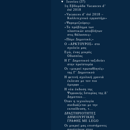
▼
Ιουνίου
(37)
1η Εβδομάδα Vacances d’
été 2018
«Vacances d’ été 2018 –
Καλλιτεχνικό εργαστήρι»
«Ψαρομεζούρες»
«Το πρόβλημα των
πλαστικών αποβλήτων
στις θάλασσες»
«Πάμε Δημοτικό;»
Ο «ΑΡΚΤΟΥΡΟΣ» στο
σχολείο μας
Εγώ, ένας μικρός
Οδυσσέας
Η Γ΄ Δημοτικού ταξιδεύει
στην προϊστορία
Οι «μικροί πρωταθλητές»
της Γ΄ Δημοτικού
Η φετινή σχολική χρονιά
έκλεισε με τον πιο
όμορφο ...
Η νέα έκδοση της
Ψηφιακής Ιστορίας της Δ’
Δημοτικο...
Όταν η τεχνολογία
συνδυάζεται με την
εκπαίδευση, τ...
ΔΡΑΣΤΗΡΙΟΤΗΤΕΣ
ΔΗΜΙΟΥΡΓΙΚΗΣ
ΓΡΑΦΗΣ ΜΕ LEGO
Οι μικροί μας επιστήμονες
αριστεύουν στον