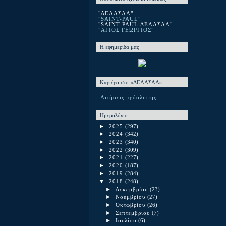
"ΔΕΛΑΣΑΛ"
"SAINT-PAUL"
"SAINT-PAUL ΔΕΛΑΣΑΛ"
"ΑΓΙΟΣ ΓΕΩΡΓΙΟΣ"
Η εφημερίδα μας
Καριέρα στο «ΔΕΛΑΣΑΛ»
- Αιτήσεις πρόσληψης
Ημερολόγιο
►
2025
(297)
►
2024
(342)
►
2023
(340)
►
2022
(309)
►
2021
(227)
►
2020
(187)
►
2019
(284)
▼
2018
(248)
►
Δεκεμβρίου
(23)
►
Νοεμβρίου
(27)
►
Οκτωβρίου
(26)
►
Σεπτεμβρίου
(7)
►
Ιουλίου
(6)