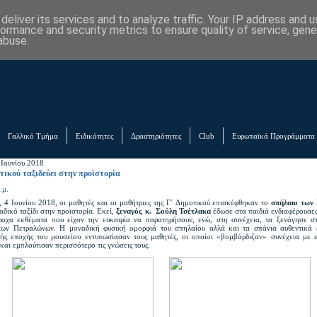
eliver its services and to analyze traffic. Your IP address and 
formance and security metrics to ensure quality of service, gen
abuse.
Γαλλικό Τμήμα
Ειδικότητες
Δραστηριότητες
Club
Ευρωπαϊκά Προγράμματα
 Ιουνίου 2018
τικού ταξιδεύει στην προϊστορία
.μ.
, 4 Ιουνίου 2018, οι μαθητές και οι μαθήτριες της Γ΄ Δημοτικού επισκέφθηκαν το
σπήλαιο των
αδικό ταξίδι στην προϊστορία. Εκεί,
ξεναγός κ. Σούλη Τσέτλακα
έδωσε στα παιδιά ενδιαφέρουσε
ροχα εκθέματα που είχαν την ευκαιρία να παρατηρήσουν, ενώ, στη συνέχεια, τα ξενάγησε σ
ων Πετραλώνων. Η μοναδική φυσική ομορφιά του σπηλαίου αλλά και τα σπάνια αυθεντικά 
κής εποχής του μουσείου εντυπωσίασαν τους μαθητές, οι οποίοι «βομβάρδιζαν» συνέχεια με ε
και εμπλούτισαν περισσότερο τις γνώσεις τους.