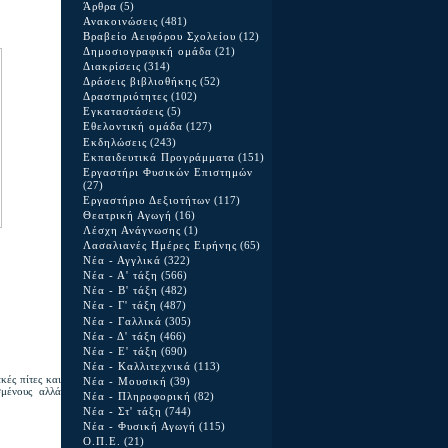
Άρθρα
(5)
Ανακοινώσεις
(481)
Βραβείο Αειφόρου Σχολείου
(12)
Δημοσιογραφική ομάδα
(21)
Διακρίσεις
(314)
Δράσεις βιβλιοθήκης
(52)
Δραστηριότητες
(102)
Εγκαταστάσεις
(5)
Εθελοντική ομάδα
(127)
Εκδηλώσεις
(243)
Εκπαιδευτικά Προγράμματα
(151)
Εργαστήρι Φυσικών Επιστημών
(27)
Εργαστήριο Δεξιοτήτων
(117)
Θεατρική Αγωγή
(16)
Λέσχη Ανάγνωσης
(1)
Λασαλιανές Ημέρες Ειρήνης
(65)
Νέα - Αγγλικά
(322)
Νέα - Α' τάξη
(566)
Νέα - Β' τάξη
(482)
Νέα - Γ' τάξη
(487)
Νέα - Γαλλικά
(305)
Νέα - Δ' τάξη
(466)
Νέα - Ε' τάξη
(690)
Νέα - Καλλιτεχνικά
(113)
κές πίτες και
Νέα - Μουσική
(39)
σμένους αλλά
Νέα - Πληροφορική
(82)
Νέα - Στ' τάξη
(744)
Νέα - Φυσική Αγωγή
(115)
Ο.Π.Ε.
(21)