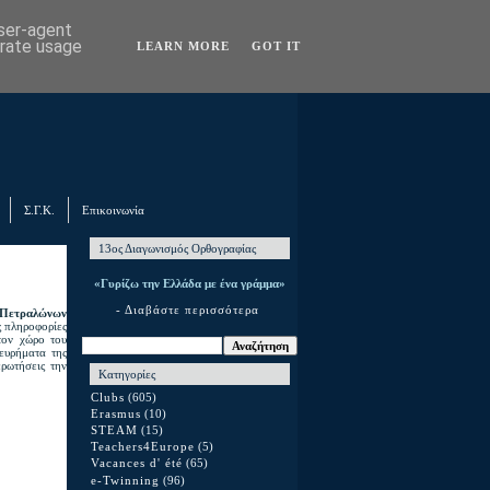
user-agent
erate usage
LEARN MORE
GOT IT
Σ.Γ.Κ.
Επικοινωνία
13ος Διαγωνισμός Ορθογραφίας
«Γυρίζω την Ελλάδα με ένα γράμμα»
- Διαβάστε περισσότερα
 Πετραλώνων
ς πληροφορίες
τον χώρο του
ευρήματα της
ρωτήσεις την
Κατηγορίες
Clubs
(605)
Erasmus
(10)
STEAM
(15)
Teachers4Europe
(5)
Vacances d' été
(65)
e-Twinning
(96)