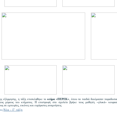
της εξόρμησης, η τάξη επισκέφθηκε το
κτήμα «ΠΕΡΕΚ»
, όπου τα παιδιά δοκίμασαν παραδοσια
τους χώρους του κτήματος. Η επιστροφή στο σχολείο βρήκε τους μαθητές «γλυκά» κουρα
υς σε εμπειρίες, εικόνες και ευχάριστες αναμνήσεις.
τες
Νέα - Γ' τάξη