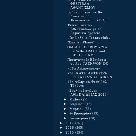
ΦΕΣΤΙΒΑΛ
ΑΘΛΗΤΙΣΜΟΥ
Βράβευση για τον 8ο
Διαγωνισμό
Φιλαναγνωσίας «Ταξί...
Φιλικοί αγώνες
Αθλοπαιδιών με το
Δημοτικό Σχολείο ...
«De LaSalle Tennis club»
"English Planet"
ΟΜΙΛΟΣ ΣΤΙΒΟΥ - “De
La Salle TRACK and
FIELD TEAM”
Προαγωγικές Εξετάσεις
ομίλου TAEKWON-DO
«Εδώ Λιλιπούπολη»
ΥΛΗ ΚΑΤΑΤΑΚΤΗΡΙΩΝ
ΕΞΕΤΑΣΕΩΝ ΑΓΓΛΙΚΩΝ
14ο Αθλητικό Φεστιβάλ -
Τζούντο
«Σχολικοί αγώνες
ΑθλοΠΑΙΔΕΙΑΣ 2018»
►
Μαΐου
(27)
►
Απριλίου
(15)
►
Μαρτίου
(33)
►
Φεβρουαρίου
(19)
►
Ιανουαρίου
(28)
►
2017
(261)
►
2016
(205)
►
2015
(194)