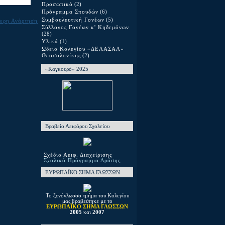
Προσωπικό
(2)
Πρόγραμμα Σπουδών
(6)
Συμβουλευτική Γονέων
(5)
ερη Ανάρτηση
Σύλλογος Γονέων κ' Κηδεμόνων
(28)
Υλικά
(1)
Ωδείο Κολεγίου «ΔΕΛΑΣΑΛ»
Θεσσαλονίκης
(2)
«Καγκουρό» 2025
Βραβείο Αειφόρου Σχολείου
Σχέδιο Αειφ. Διαχείρισης
Σχολικό Πρόγραμμα Δράσης
ΕΥΡΩΠΑΪΚΟ ΣΗΜΑ ΓΛΩΣΣΩΝ
Το ξενόγλωσσο τμήμα του Κολεγίου
μας βραβεύτηκε με το
ΕΥΡΩΠΑΪΚΟ ΣΗΜΑ ΓΛΩΣΣΩΝ
2005
και
2007