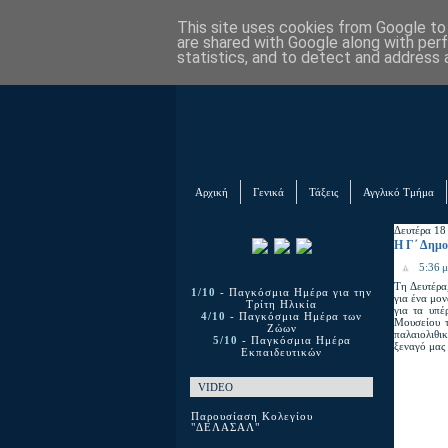
This site uses cookies from Google to d
are shared with Google along with per
statistics, and to detect and address 
Αρχική
Γενικά
Τάξεις
Αγγλικό Τμήμα
Δευτέρα 18
Η Γ΄ Δημο
5:36 μ
Τη Δευτέρα
1/10
- Παγκόσμια Ημέρα για την
για ένα μον
Τρίτη Ηλικία
για τα υπέ
4/10
- Παγκόσμια Ημέρα των
Μουσείου τ
Ζώων
παλαιολιθι
5/10
- Παγκόσμια Ημέρα
ξεναγό μας 
Εκπαιδευτικών
VIDEO
Παρουσίαση Κολεγίου
"ΔΕΛΑΣΑΛ"