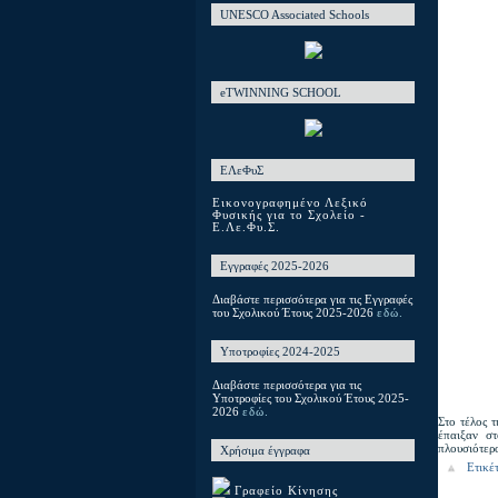
UNESCO Associated Schools
eTWINNING SCHOOL
ΕΛεΦυΣ
Εικονογραφημένο Λεξικό
Φυσικής για το Σχολείο -
Ε.Λε.Φυ.Σ.
Εγγραφές 2025-2026
Διαβάστε περισσότερα για τις Εγγραφές
του Σχολικού Έτους 2025-2026
εδώ.
Υποτροφίες 2024-2025
Διαβάστε περισσότερα για τις
Υποτροφίες του Σχολικού Έτους 2025-
2026
εδώ.
Στο τέλος 
έπαιξαν σ
πλουσιότερο
Χρήσιμα έγγραφα
Ετικέ
Γραφείο Κίνησης