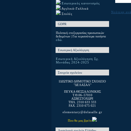
Εσωτερικός κανονισμός
Αγγλικά-Γαλλικά
Νεότερη αν
Στολές
GDPR
Πολιτική επεξεργασίας προσωπικών
δεδομένων | Για περισσότερα πατήστε
εδώ.
Εσωτερική Αξιολόγηση
Εσωτερική Αξιολόγηση Σχ.
Μονάδας 2024-2025
Στοιχεία σχολείου
ΙΔΙΩΤΙΚΟ ΔΗΜΟΤΙΚΟ ΣΧΟΛΕΙΟ
"ΔΕΛΑΣΑΛ"
ΠΕΥΚΑ ΘΕΣΣΑΛΟΝΙΚΗΣ
T.Θ.06–57010
ΑΣΒΕΣΤΟΧΩΡΙ
ΤΗΛ. 2310 633 333
FAX. 2310 675 021
elementary@delasalle.gr
Που θα μας βρείτε
Λασαλιανά σχολεία Ελλάδας