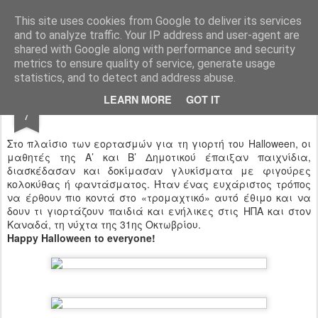
Ιδιωτικό Δημοτικό Σχολείο "Ι.Μ.ΔΕΛΑΣΑΛ"
This site uses cookies from Google to deliver its services
and to analyze traffic. Your IP address and user-agent are
shared with Google along with performance and security
metrics to ensure quality of service, generate usage
statistics, and to detect and address abuse.
NOV
LEARN MORE
GOT IT
Trick or Treat?
7
Στο πλαίσιο των εορτασμών για τη γιορτή του Halloween, οι
μαθητές της Α’ και Β’ Δημοτικού έπαιξαν παιχνίδια,
διασκέδασαν και δοκίμασαν γλυκίσματα με φιγούρες
κολοκύθας ή φαντάσματος. Ήταν ένας ευχάριστος τρόπος
να έρθουν πιο κοντά στo «τρομαχτικό» αυτό έθιμο και να
δουν τι γιορτάζουν παιδιά και ενήλικες στις ΗΠΑ και στον
Καναδά, τη νύχτα της 31ης Οκτωβρίου.
Happy Halloween to everyone!