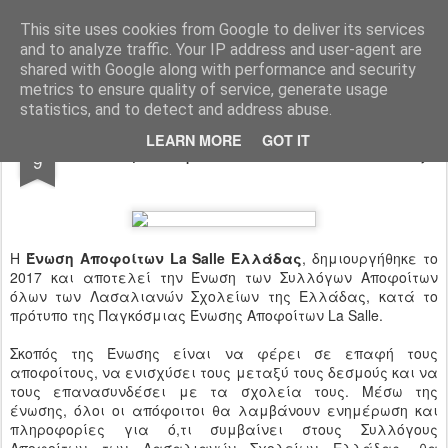
Ιδιωτικό Δημοτικό Σχολείο "Ι.Μ.ΔΕΛΑΣΑΛ"
This site uses cookies from Google to deliver its services
and to analyze traffic. Your IP address and user-agent are
shared with Google along with performance and security
metrics to ensure quality of service, generate usage
statistics, and to detect and address abuse.
NOV
LEARN MORE
GOT IT
Ένωση Αποφοίτων La Salle Ελλάδας
9
H
Ένωση Αποφοίτων La Salle Ελλάδας
, δημιουργήθηκε το
2017 και αποτελεί την Ένωση των Συλλόγων Αποφοίτων
όλων των Λασαλιανών Σχολείων της Ελλάδας, κατά το
πρότυπο της Παγκόσμιας Ένωσης Αποφοίτων La Salle.
Σκοπός της Ένωσης είναι να φέρει σε επαφή τους
αποφοίτους, να ενισχύσει τους μεταξύ τους δεσμούς και να
τους επανασυνδέσει με τα σχολεία τους. Μέσω της
ένωσης, όλοι οι απόφοιτοι θα λαμβάνουν ενημέρωση και
πληροφορίες για ό,τι συμβαίνει στους Συλλόγους