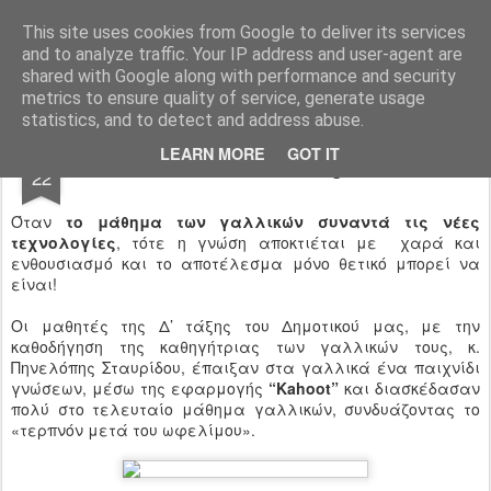
Ιδιωτικό Δημοτικό Σχολείο "Ι.Μ.ΔΕΛΑΣΑΛ"
This site uses cookies from Google to deliver its services
and to analyze traffic. Your IP address and user-agent are
shared with Google along with performance and security
metrics to ensure quality of service, generate usage
statistics, and to detect and address abuse.
JUN
LEARN MORE
GOT IT
«Combiner l’utile à l’agréable!»
22
Όταν
το μάθημα των γαλλικών συναντά τις νέες
τεχνολογίες
, τότε η γνώση αποκτιέται με χαρά και
ενθουσιασμό και το αποτέλεσμα μόνο θετικό μπορεί να
είναι!
Οι μαθητές της Δ’ τάξης του Δημοτικού μας, με την
καθοδήγηση της καθηγήτριας των γαλλικών τους, κ.
Πηνελόπης Σταυρίδου, έπαιξαν στα γαλλικά ένα παιχνίδι
γνώσεων, μέσω της εφαρμογής
“Kahοot”
και διασκέδασαν
πολύ στο τελευταίο μάθημα γαλλικών, συνδυάζοντας το
«τερπνόν μετά του ωφελίμου».