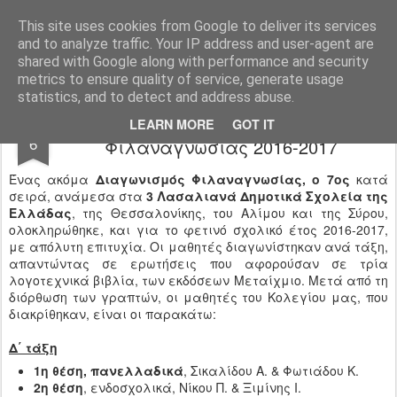
Ιδιωτικό Δημοτικό Σχολείο "Ι.Μ.ΔΕΛΑΣΑΛ"
This site uses cookies from Google to deliver its services
and to analyze traffic. Your IP address and user-agent are
shared with Google along with performance and security
metrics to ensure quality of service, generate usage
statistics, and to detect and address abuse.
Αποτελέσματα Διαγωνισμού
JUN
LEARN MORE
GOT IT
6
Φιλαναγνωσίας 2016-2017
Ένας ακόμα
Διαγωνισμός Φιλαναγνωσίας, ο 7ος
κατά
σειρά, ανάμεσα στα
3 Λασαλιανά Δημοτικά Σχολεία της
Ελλάδας
, της Θεσσαλονίκης, του Αλίμου και της Σύρου,
ολοκληρώθηκε, και για το φετινό σχολικό έτος 2016-2017,
με απόλυτη επιτυχία. Οι μαθητές διαγωνίστηκαν ανά τάξη,
απαντώντας σε ερωτήσεις που αφορούσαν σε τρία
λογοτεχνικά βιβλία, των εκδόσεων Μεταίχμιο. Μετά από τη
διόρθωση των γραπτών, οι μαθητές του Κολεγίου μας, που
διακρίθηκαν, είναι οι παρακάτω:
Δ΄ τάξη
1η θέση, πανελλαδικά
, Σικαλίδου Α. & Φωτιάδου Κ.
2η θέση
, ενδοσχολικά, Νίκου Π. & Ξιμίνης Ι.