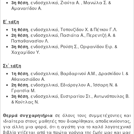
3η θέση
, ενδοσχολικά, Ζιούτα Α. , Μανώλα Σ. &
Αμανατίδου Α.
Ε΄ τάξη
1η θέση
, ενδοσχολικά, Τοπουζίδου Χ. & Πέτκου Γ.Λ.
2η θέση
, ενδοσχολικά, Πασιάτα Α., Περεντζή Α. &
Παπαθανασίου Λ.
3η θέση
, ενδοσχολικά, Ρούση Σ., Ορφανίδου Ειρ. &
Χαχαμίδου Υ.
Στ΄ τάξη
1η θέση
, ενδοσχολικά, Βαρδαρινού Α.Μ., Δρασκίδου Ι. &
Αθανασιάδου Α.
2η θέση
, ενδοσχολικά, Εδιάρογλου Α., Ίσσαρη Ν. &
Γρατσία Μ.
3η θέση
, ενδοσχολικά, Ευστρατίου Στ., Αντωνόπουλος Β.
& Κούτλας Ν.
Θερμά συγχαρητήρια
σε όλους τους συμμετέχοντες και
ιδιαίτερα στους μαθητές που διακρίθηκαν, αποδεικνύοντας,
για άλλη μια φορά, ότι η αγάπη για το καλό λογοτεχνικό
βιβλίο χτίζεται από τα πρώτα χρόνια της ζωής μας και μας